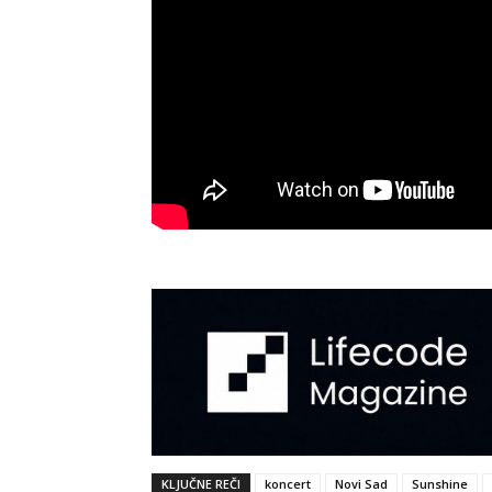
KLJUČNE REČI
koncert
Novi Sad
Sunshine