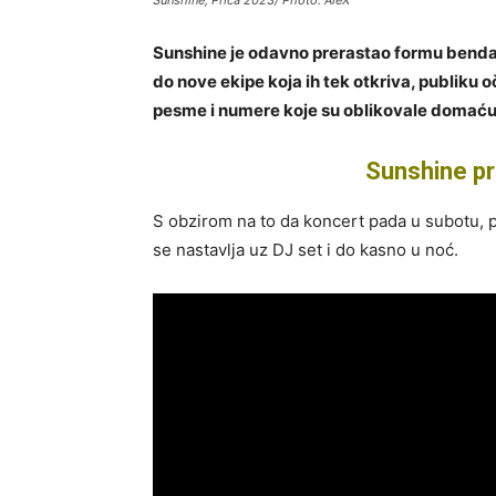
Sunshine je odavno prerastao formu benda 
do nove ekipe koja ih tek otkriva, publiku o
pesme i numere koje su oblikovale domaću
Sunshine pre
S obzirom na to da koncert pada u subotu, 
se nastavlja uz DJ set i do kasno u noć.