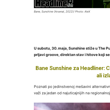
Bane, Sunshine (Arsenal, 2022)/ Photo: AleX
U subotu, 30. maja, Sunshine stiže u The 
prljavi groove, direktan stav i hitove koji s
Bane Sunshine za Headliner: C
ali i
Poznati po jedinstvenoj mešavini alternativ
važi za jedan od najuticajnijih na regionalnoj