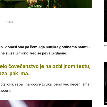
Oglasi
Kn
Pub i donosi ono po čemu ga publika godinama pamti -
e ne slušaju mirno, već se pevaju glasno.
elo čovečanstvo je na ozbiljnom testu,
zlaza ipak ima…
nog roka, repa i hardcore zvuka, bend već decenijama
 sceni.