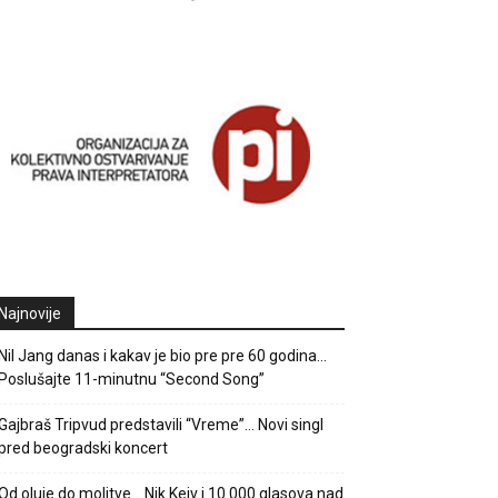
Najnovije
Nil Jang danas i kakav je bio pre pre 60 godina…
Poslušajte 11-minutnu “Second Song”
Gajbraš Tripvud predstavili “Vreme”… Novi singl
pred beogradski koncert
Od oluje do molitve… Nik Kejv i 10.000 glasova nad