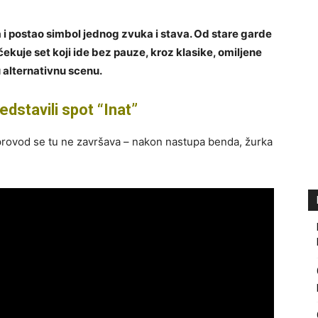
i postao simbol jednog zvuka i stava. Od stare garde
čekuje set koji ide bez pauze, kroz klasike, omiljene
 alternativnu scenu.
dstavili spot “Inat”
provod se tu ne završava – nakon nastupa benda, žurka