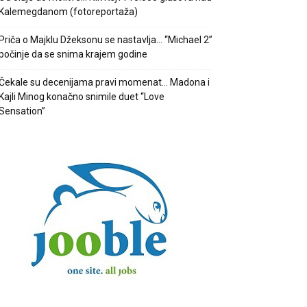
Kalemegdanom (fotoreportaža)
Priča o Majklu Džeksonu se nastavlja… “Michael 2”
počinje da se snima krajem godine
Čekale su decenijama pravi momenat… Madona i
Kajli Minog konačno snimile duet “Love
Sensation”