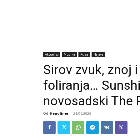
Aktuelno
Muzika
Pulse
Najave
Sirov zvuk, znoj 
foliranja… Sunshi
novosadski The 
Od
Headliner
-
21/05/2026