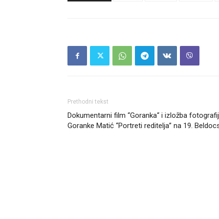
Prethodni tekst
Dokumentarni film “Goranka“ i izložba fotografi
Goranke Matić “Portreti reditelja” na 19. Beldoc
Headliner