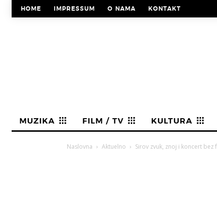
HOME
IMPRESSUM
O NAMA
KONTAKT
MUZIKA
FILM / TV
KULTURA
Naslovna
Aktuelno
Sirov zvuk, znoj i koncert bez 