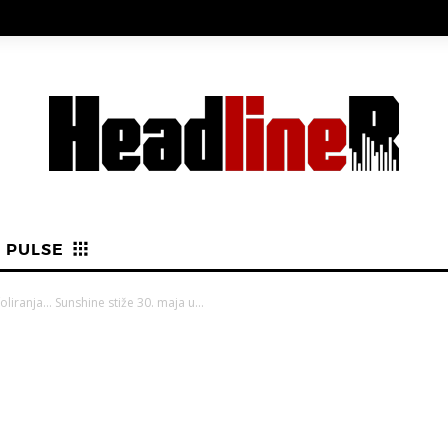
PULSE
foliranja… Sunshine stiže 30. maja u...