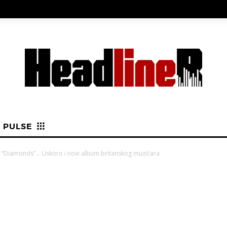
PULSE
l “Diamonds”… Uskoro i novi album britanskog muzičara