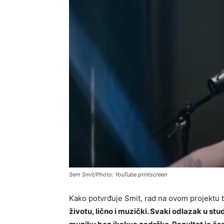
Sem Smit/Photo: YouTube printscreen
Kako potvrđuje Smit, rad na ovom projektu 
životu, lično i muzički. Svaki odlazak u stu