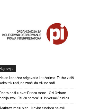
Najnovije
Nolan konačno odgovorio kritičarima: To što vidiš
kako trik radi, ne znači da trik ne radi…
Dobro došli u svet Princa tame… Ozi Ozborn
dobija svoju “Kuću horora” u Universal Studios
Anthrax imaju plan… Novim singlom najavili