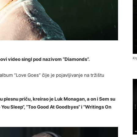
Kn
novi video singl pod nazivom “Diamonds”.
i album “Love Goes” čije je pojavljivanje na tržištu
u plesnu priču, kreirao je Luk Monagan, a on i Sem su
 You Sleep“, “Too Good At Goodbyes“ i “Writings On