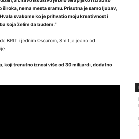
an, a čitavo iskustvo je bilo terapijsko i izrazito
o široka, nema mesta sramu. Prisutna je samo ljubav,
 Hvala svakome ko je prihvatio moju kreativnost i
ba koja želim da budem.“
ade BRIT i jednim Oscarom, Smit je jedno od
je.
, koji trenutno iznosi više od 30 milijardi, dodatno