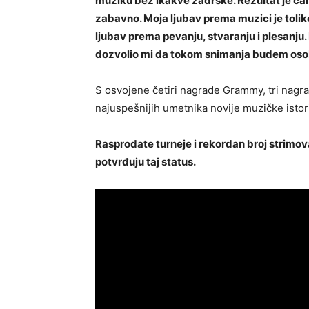
muziku bez ikakve zadrške. Rezultat je čarob
zabavno. Moja ljubav prema muzici je tolik
ljubav prema pevanju, stvaranju i plesanju.
dozvolio mi da tokom snimanja budem oso
S osvojene četiri nagrade Grammy, tri nagr
najuspešnijih umetnika novije muzičke istori
Rasprodate turneje i rekordan broj strimova
potvrđuju taj status.