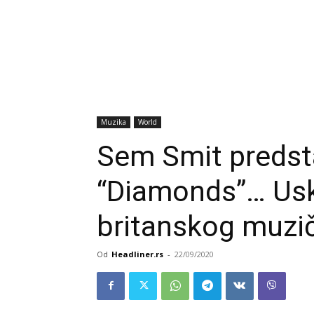
Muzika
World
Sem Smit predsta
“Diamonds”… Usk
britanskog muzi
Od
Headliner.rs
-
22/09/2020