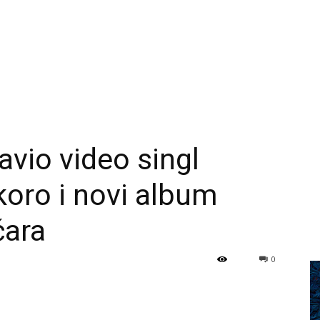
vio video singl
oro i novi album
čara
0