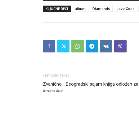
KLJUČNE REČI
album
Diamonds
Love Goes
Prethodni tekst
Zvanično… Beogradski sajam knjiga odložen za
decembar
Headliner.rs
http://Headliner.rs