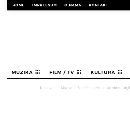
HOME
IMPRESSUM
O NAMA
KONTAKT
MUZIKA
FILM / TV
KULTURA
Naslovna
Muzika
Sem Smit predstavio video sing