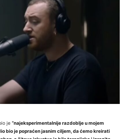
bio je
“najeksperimentalnije razdoblje u mojem
dio bio je popraćen jasnim ciljem, da ćemo kreirati