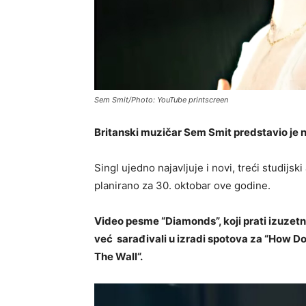
Sem Smit/Photo: YouTube printscreen
Britanski muzičar Sem Smit predstavio je 
Singl ujedno najavljuje i novi, treći studijsk
planirano za 30. oktobar ove godine.
Video pesme “Diamonds”, koji prati izuzetn
već sarađivali u izradi spotova za “How Do
The Wall“.