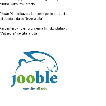
album “Cursum Perficio”
Džoan Džet otkazala koncerte posle operacije…
ali obećala da se “brzo vraća”
Karpenterov novi horor nema filmsko platno…
“Cathedral” se čita i sluša