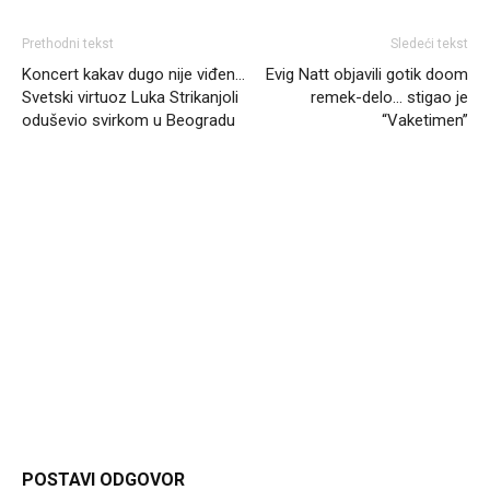
Prethodni tekst
Sledeći tekst
Koncert kakav dugo nije viđen…
Evig Natt objavili gotik doom
Svetski virtuoz Luka Strikanjoli
remek-delo… stigao je
oduševio svirkom u Beogradu
“Vaketimen”
Headliner
POSTAVI ODGOVOR