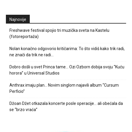
Najnovije
Freshwave festival spojio tri muzička sveta na Kastelu
(fotoreportaža)
Nolan konačno odgovorio kritičarima: To što vidiš kako trik radi,
ne znači da trik ne radi…
Dobro došli u svet Princa tame… Ozi Ozborn dobija svoju “Kuću
horora” u Universal Studios
Anthrax imaju plan… Novim singlom najavili album “Cursum
Perficio”
Džoan Džet otkazala koncerte posle operacije… ali obećala da
se “brzo vraća”