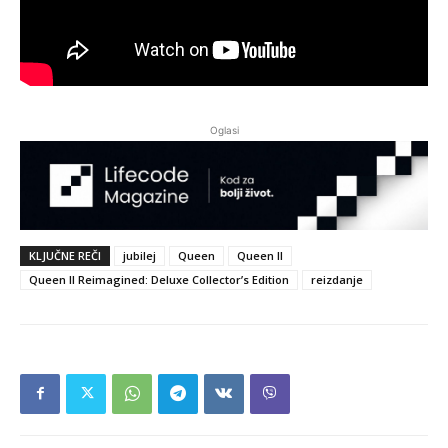
Oglasi
KLJUČNE REČI
jubilej
Queen
Queen II
Queen II Reimagined: Deluxe Collector’s Edition
reizdanje