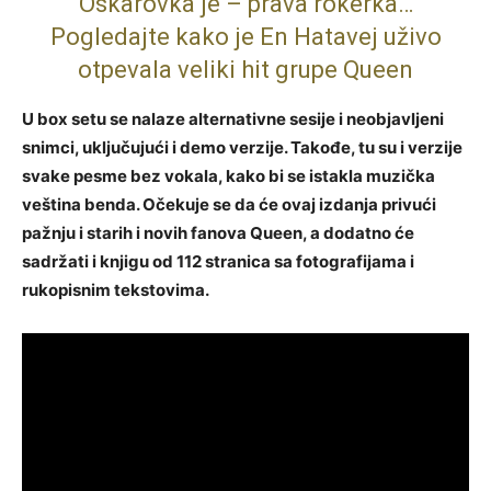
Oskarovka je – prava rokerka…
Pogledajte kako je En Hatavej uživo
otpevala veliki hit grupe Queen
U box setu se nalaze alternativne sesije i neobjavljeni
snimci, uključujući i demo verzije. Takođe, tu su i verzije
svake pesme bez vokala, kako bi se istakla muzička
veština benda. Očekuje se da će ovaj izdanja privući
pažnju i starih i novih fanova Queen, a dodatno će
sadržati i knjigu od 112 stranica sa fotografijama i
rukopisnim tekstovima.