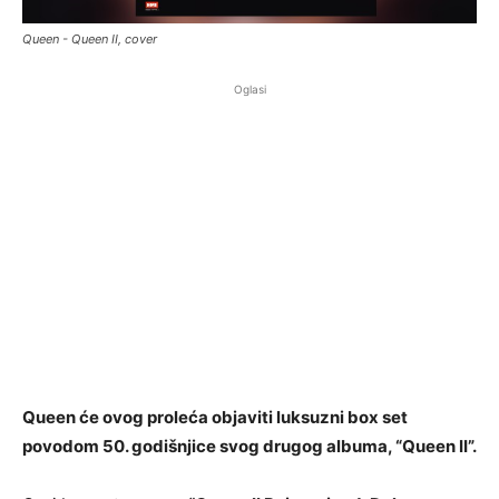
Queen - Queen II, cover
Oglasi
Queen će ovog proleća objaviti luksuzni box set
povodom 50. godišnjice svog drugog albuma, “Queen II”.