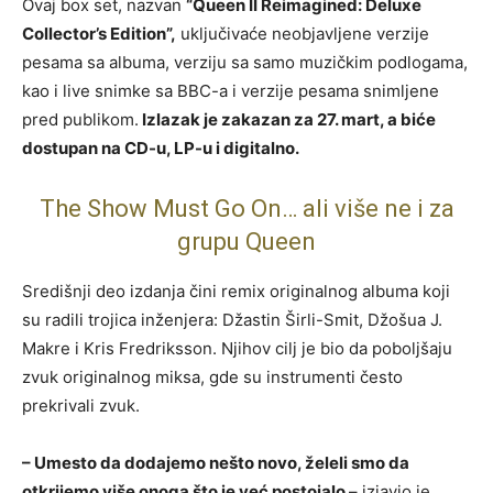
Ovaj box set, nazvan
“Queen II Reimagined: Deluxe
Collector’s Edition”,
uključivaće neobjavljene verzije
pesama sa albuma, verziju sa samo muzičkim podlogama,
kao i live snimke sa BBC-a i verzije pesama snimljene
pred publikom.
Izlazak je zakazan za 27. mart, a biće
dostupan na CD-u, LP-u i digitalno.
The Show Must Go On… ali više ne i za
grupu Queen
Središnji deo izdanja čini remix originalnog albuma koji
su radili trojica inženjera: Džastin Širli-Smit, Džošua J.
Makre i Kris Fredriksson. Njihov cilj je bio da poboljšaju
zvuk originalnog miksa, gde su instrumenti često
prekrivali zvuk.
– Umesto da dodajemo nešto novo, želeli smo da
otkrijemo više onoga što je već postojalo
– izjavio je