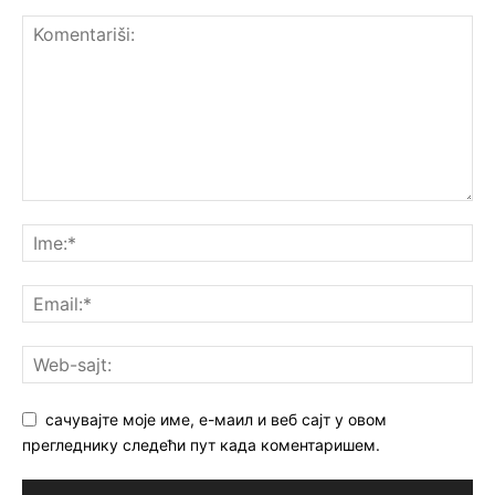
сачувајте моје име, е-маил и веб сајт у овом
прегледнику следећи пут када коментаришем.