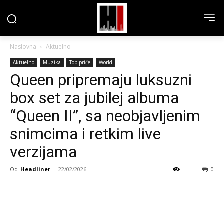
Naslovna
Aktuelno
Aktuelno
Muzika
Top priče
World
Queen pripremaju luksuzni
box set za jubilej albuma
“Queen II”, sa neobjavljenim
snimcima i retkim live
verzijama
Od
Headliner
-
22/02/2026
0