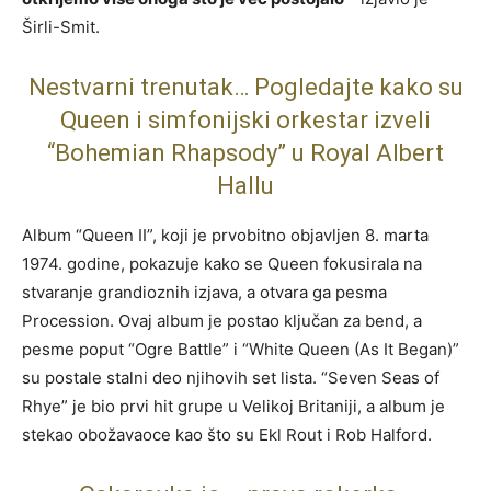
Širli-Smit.
Nestvarni trenutak… Pogledajte kako su
Queen i simfonijski orkestar izveli
“Bohemian Rhapsody” u Royal Albert
Hallu
Album “Queen II”, koji je prvobitno objavljen 8. marta
1974. godine, pokazuje kako se Queen fokusirala na
stvaranje grandioznih izjava, a otvara ga pesma
Procession. Ovaj album je postao ključan za bend, a
pesme poput “Ogre Battle” i “White Queen (As It Began)”
su postale stalni deo njihovih set lista. “Seven Seas of
Rhye” je bio prvi hit grupe u Velikoj Britaniji, a album je
stekao obožavaoce kao što su Ekl Rout i Rob Halford.