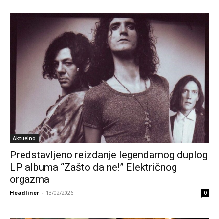
Aktuelno
Predstavljeno reizdanje legendarnog duplog
LP albuma “Zašto da ne!” Električnog
orgazma
Headliner
-
13/02/2026
0