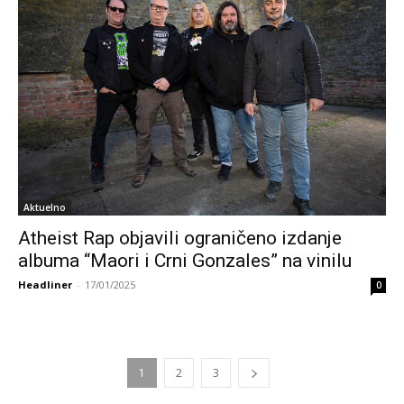
Aktuelno
Atheist Rap objavili ograničeno izdanje
albuma “Maori i Crni Gonzales” na vinilu
Headliner
-
17/01/2025
0
1
2
3