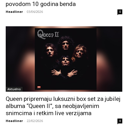
povodom 10 godina benda
Headliner
-
03/06/2026
0
Aktuelno
Queen pripremaju luksuzni box set za jubilej
albuma “Queen II”, sa neobjavljenim
snimcima i retkim live verzijama
Headliner
-
22/02/2026
0