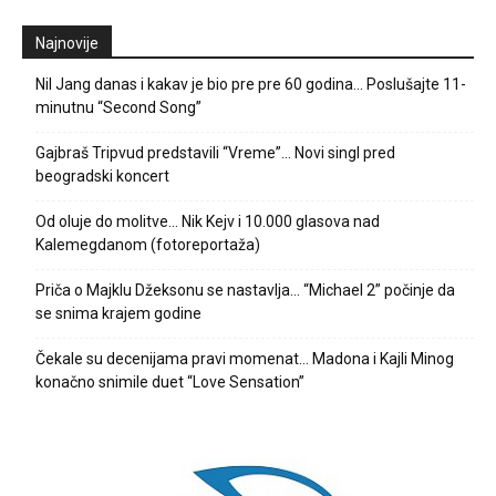
Najnovije
Nil Jang danas i kakav je bio pre pre 60 godina… Poslušajte 11-
minutnu “Second Song”
Gajbraš Tripvud predstavili “Vreme”… Novi singl pred
beogradski koncert
Od oluje do molitve… Nik Kejv i 10.000 glasova nad
Kalemegdanom (fotoreportaža)
Priča o Majklu Džeksonu se nastavlja… “Michael 2” počinje da
se snima krajem godine
Čekale su decenijama pravi momenat… Madona i Kajli Minog
konačno snimile duet “Love Sensation”