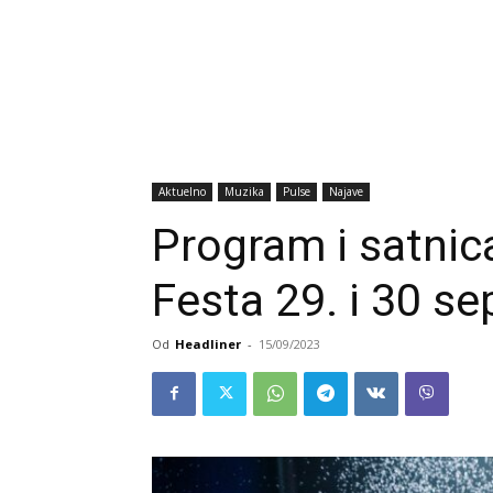
Aktuelno
Muzika
Pulse
Najave
Program i satni
Festa 29. i 30 s
Od
Headliner
-
15/09/2023