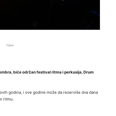
Oglasi
embra, biće održan festival ritma i perkusija, Drum
h ovih godina, i ove godine može da rezerviše dva dana
m ritmu.