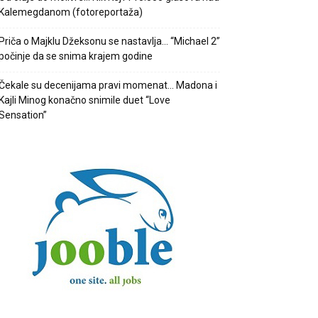
Kalemegdanom (fotoreportaža)
Priča o Majklu Džeksonu se nastavlja… “Michael 2”
počinje da se snima krajem godine
Čekale su decenijama pravi momenat… Madona i
Kajli Minog konačno snimile duet “Love
Sensation”