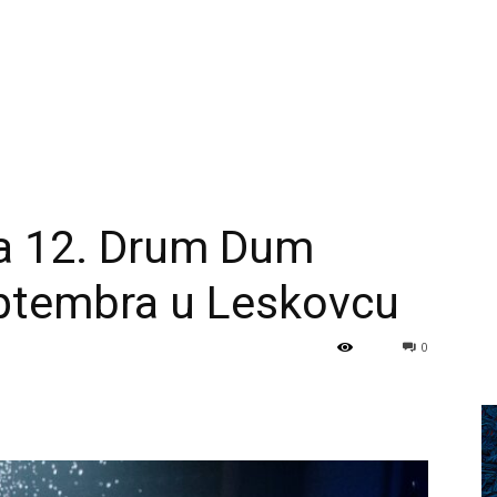
ca 12. Drum Dum
eptembra u Leskovcu
0