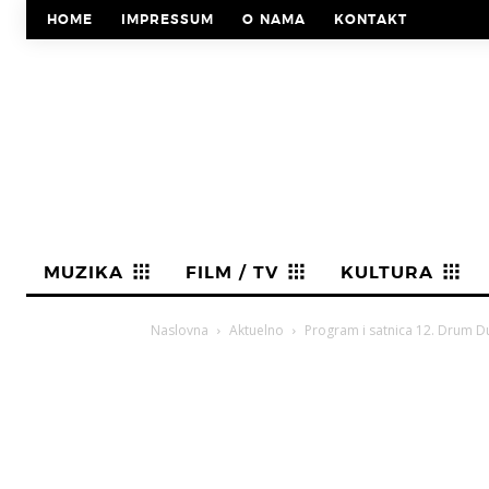
HOME
IMPRESSUM
O NAMA
KONTAKT
MUZIKA
FILM / TV
KULTURA
Naslovna
Aktuelno
Program i satnica 12. Drum Du