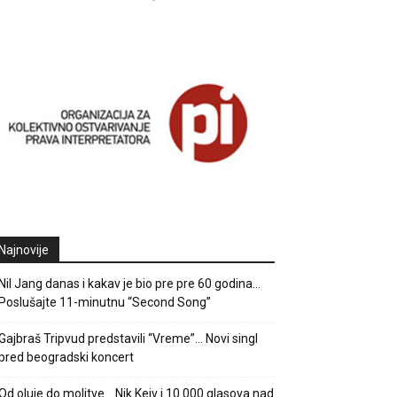
Najnovije
Nil Jang danas i kakav je bio pre pre 60 godina…
Poslušajte 11-minutnu “Second Song”
Gajbraš Tripvud predstavili “Vreme”… Novi singl
pred beogradski koncert
Od oluje do molitve… Nik Kejv i 10.000 glasova nad