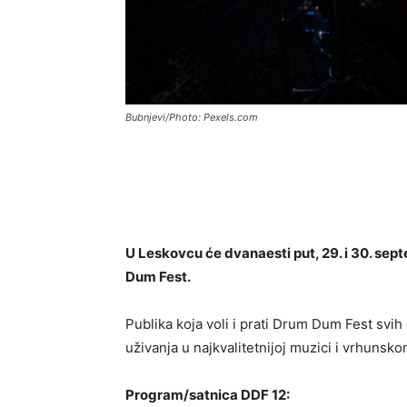
Bubnjevi/Photo: Pexels.com
U Leskovcu će dvanaesti put, 29. i 30. sept
Dum Fest.
Publika koja voli i prati Drum Dum Fest svi
uživanja u najkvalitetnijoj muzici i vrhunsko
Program/satnica DDF 12: