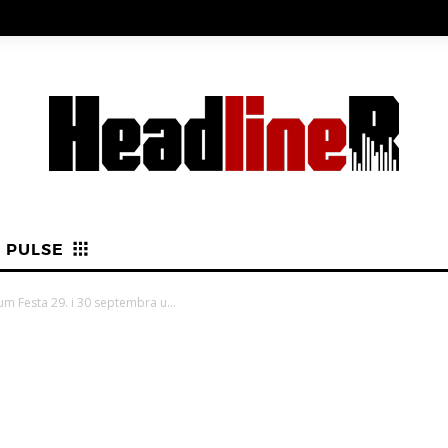
PULSE
m Festa 29. i 30 septembra u...