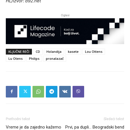
HL/Izvor: b92.net
Oglasi
KLJUČNE REČI
CD
Holandija
kasete
Lou Ottens
Lu Otens
Philips
pronalazač
Prethodni tekst
Sledeći tekst
Vreme je da zajedno kažemo
Prvi, pa dupli… Beogradski bend