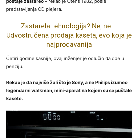
postaje zastareo –
rekao je Otens 1982, posle
predstavljanja CD plejera.
Zastarela tehnologija? Ne, ne….
Udvostručena prodaja kaseta, evo koja je
najprodavanija
Četiri godine kasnije, ovaj inženjer je odlučio da ode u
penziju.
Rekao je da najviše žali što je Sony, a ne Philips izumeo
legendarni walkman, mini-aparat na kojem su se puštale
kasete.