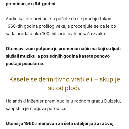
preminuo je u 94. godini.
Audio kasete prvi put su počele da se prodaju tokom
1960-tih godina prošlog veka, a procenjuje se da je do
sada prodato oko 100 milijardi ovih nosača zvuka.
Otensov izum potpuno je promenio način na koji su ljudi
slušali muziku, a poslednjih godina kasete ponovo
postaju popularne.
Kasete se definitivno vratile i – skuplje
su od ploča
Holandski inženjer preminuo je u rodnom gradu Duizelu,
saopštila je njegova porodica.
Otens je 1960. imenovan za šefa odeljenja za razvoj