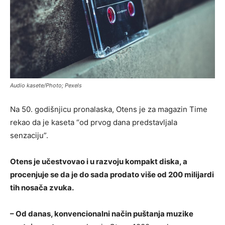
Audio kasete/Photo; Pexels
Na 50. godišnjicu pronalaska, Otens je za magazin Time
rekao da je kaseta “od prvog dana predstavljala
senzaciju”.
Otens je učestvovao i u razvoju kompakt diska, a
procenjuje se da je do sada prodato više od 200 milijardi
tih nosača zvuka.
– Od danas, konvencionalni način puštanja muzike