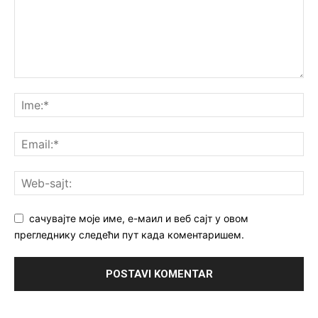
сачувајте моје име, е-маил и веб сајт у овом
прегледнику следећи пут када коментаришем.