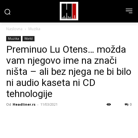
Naslovna
Muzika
Muzika
World
Preminuo Lu Otens… možda
vam njegovo ime na znači
ništa – ali bez njega ne bi bilo
ni audio kaseta ni CD
tehnologije
Od
Headliner.rs
-
11/03/2021
0