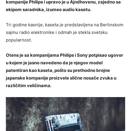
kompanije Philips i upravo je u Ajndhovenu, zajedno sa
ekipom saradnika, izumeo audio kasetu.
Tri godine kasnije, kaseta je predstavljena na Berlinskom
sajmu radio elektronike i odmah je stekla svetsku
popularnost.
Otens je sa kompanijama Philips i Sony potpisao ugovor
u kojem je jasno navedeno da je njegov model
patentiran kao kaseta, pošto su prethodno brojne
japanske kompanije proizvele slične nosače zvuka u
različitim veličinama.