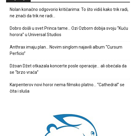
Nolan konačno odgovorio kritičarima: To što vidiš kako trik radi,
ne znači da trik ne radi…
Dobro došli u svet Princa tame… Ozi Ozborn dobija svoju “Kuću
horora” u Universal Studios
Anthrax imaju plan… Novim singlom najavili album “Cursum
Perficio”
Džoan Džet otkazala koncerte posle operacije… ali obećala da
se “brzo vraća”
Karpenterov novi horor nema filmsko platno… “Cathedral” se
čita i sluša