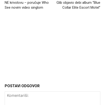
NE krivolovu – poručuje Who
Glib objavio debi album “Blue
See novim video singlom
Collar Elite Escort Motel”
Headliner.rs
http://Headliner.rs
POSTAVI ODGOVOR