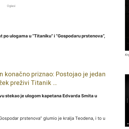
Oglasi
t po ulogama u “Titaniku” i “Gospodaru prstenova”,
Kn
 konačno priznao: Postojao je jedan
žek preživi Titanik …
avu stekao je ulogom kapetana Edvarda Smita u
 “Gospodar prstenova” glumio je kralja Teodena, i to u