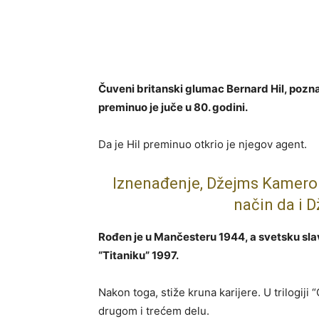
Čuveni britanski glumac Bernard Hil, pozna
preminuo je juče u 80. godini.
Da je Hil preminuo otkrio je njegov agent.
Iznenađenje, Džejms Kameron
način da i D
Rođen je u Mančesteru 1944, a svetsku sl
“Titaniku” 1997.
Nakon toga, stiže kruna karijere. U trilogiji
drugom i trećem delu.