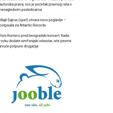
autorska prava, ovo je početak pravnog rata s
nesagledivim posledicama
Majli Sajrus (opet) otvara novo poglavlje –
potpisala za Atlantic Records
Roni Romero pred beogradski koncert: Kada
rocku dodate simfonijski orkestar, iste pesme
zvuče potpuno drugačije