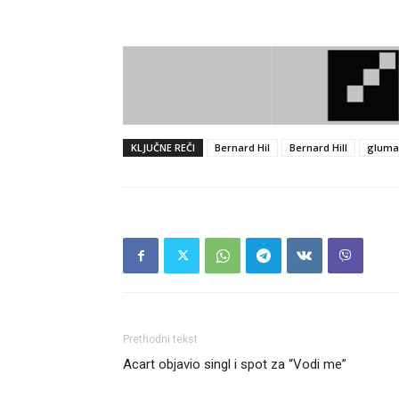
KLJUČNE REČI
Bernard Hil
Bernard Hill
gluma
Prethodni tekst
Acart objavio singl i spot za “Vodi me”