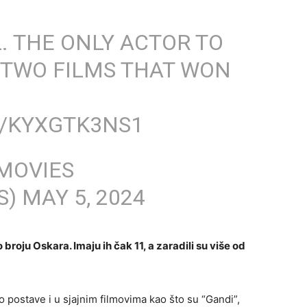
. THE ONLY ACTOR TO
 TWO FILMS THAT WON
M/KYXGTK3NS1
 MOVIES
S)
MAY 5, 2024
broju Oskara. Imaju ih čak 11, a zaradili su više od
o postave i u sjajnim filmovima kao što su “Gandi”,