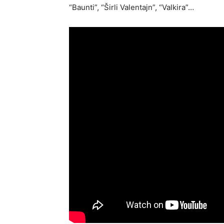
“Baunti”, “Širli Valentajn”, “Valkira”…