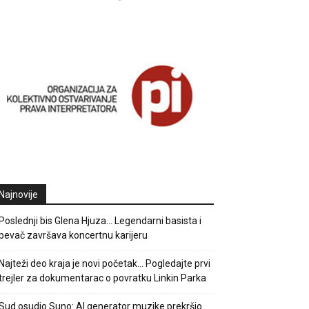
Najnovije
Poslednji bis Glena Hjuza… Legendarni basista i
pevač završava koncertnu karijeru
Najteži deo kraja je novi početak… Pogledajte prvi
trejler za dokumentarac o povratku Linkin Parka
Sud osudio Suno: AI generator muzike prekršio