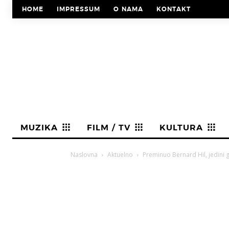
HOME
IMPRESSUM
O NAMA
KONTAKT
MUZIKA
FILM / TV
KULTURA
Naslovna
Aktuelno
Preminuo Bernard Hil, jedini gl