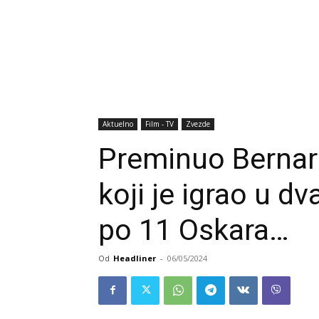
Aktuelno
Film - TV
Zvezde
Preminuo Bernard
koji je igrao u dv
po 11 Oskara…
Od
Headliner
-
06/05/2024