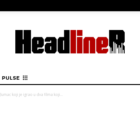
PULSE
umac koji je igrao u dva filma koji...