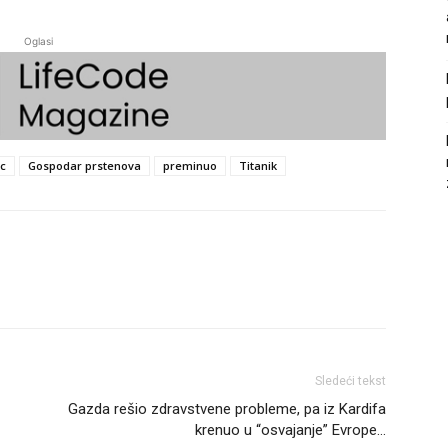
Oglasi
c
Gospodar prstenova
preminuo
Titanik
Sledeći tekst
Gazda rešio zdravstvene probleme, pa iz Kardifa
krenuo u “osvajanje” Evrope…