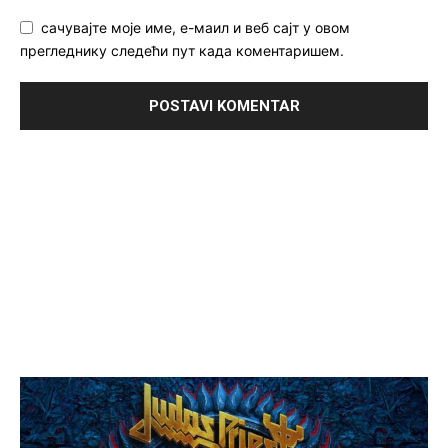
сачувајте моје име, е-маил и веб сајт у овом
прегледнику следећи пут када коментаришем.