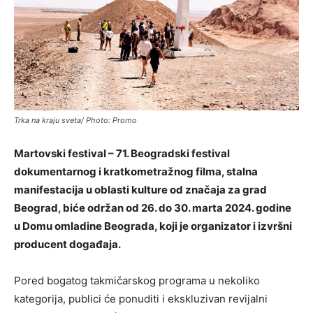
Trka na kraju sveta/ Photo: Promo
Martovski festival – 71. Beogradski festival
dokumentarnog i kratkometražnog filma, stalna
manifestacija u oblasti kulture od značaja za grad
Beograd, biće održan od 26. do 30. marta 2024. godine
u Domu omladine Beograda, koji je organizator i izvršni
producent događaja.
Pored bogatog takmičarskog programa u nekoliko
kategorija, publici će ponuditi i ekskluzivan revijalni