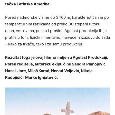
tačka Latinske Amerike.
Pored nadmorske visine do 3400 m, karakterističan je po
temperaturnim razlikama od preko 30 stepeni u toku
dana, vetrovima, pesku i prašini. Agelast produkcija ih je
pratila u tom, fizički i mentalno, najvećem izazovu do sada
– kako za trkače, tako i za samu produkciju.
Rezultat toga je ovaj film, snimljen u Agelast Produkciji.
Pored reditelja, autorsku ekipu čine Sandra Planojević
Hasci-Jare, Miloš Korać, Nenad Veljović, Nikola
Radojičić i Marko Ignjatović.