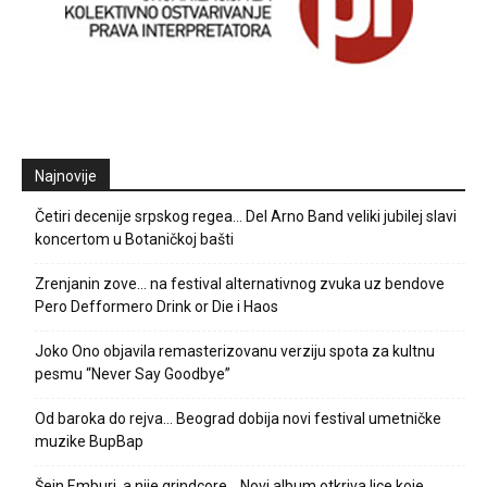
Najnovije
Četiri decenije srpskog regea… Del Arno Band veliki jubilej slavi
koncertom u Botaničkoj bašti
Zrenjanin zove… na festival alternativnog zvuka uz bendove
Pero Defformero Drink or Die i Haos
Joko Ono objavila remasterizovanu verziju spota za kultnu
pesmu “Never Say Goodbye”
Od baroka do rejva… Beograd dobija novi festival umetničke
muzike BupBap
Šejn Emburi, a nije grindcore… Novi album otkriva lice koje