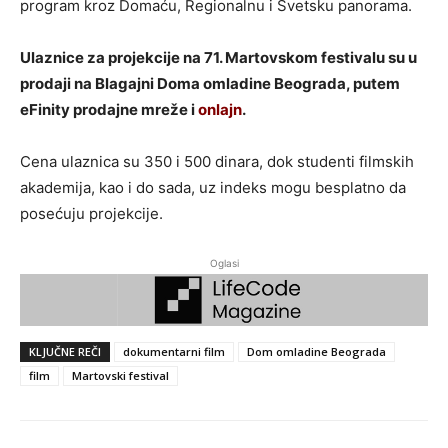
program kroz Domaću, Regionalnu i Svetsku panorama.
Ulaznice za projekcije na 71. Martovskom festivalu su u
prodaji na Blagajni Doma omladine Beograda, putem
eFinity prodajne mreže i
onlajn
.
Cena ulaznica su 350 i 500 dinara, dok studenti filmskih
akademija, kao i do sada, uz indeks mogu besplatno da
posećuju projekcije.
Oglasi
KLJUČNE REČI
dokumentarni film
Dom omladine Beograda
film
Martovski festival