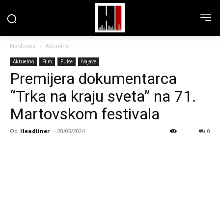
Naslovna
Aktuelno
Aktuelno
Film
Pulse
Najave
Premijera dokumentarca
“Trka na kraju sveta” na 71.
Martovskom festivala
Od
Headliner
-
20/03/2024
0