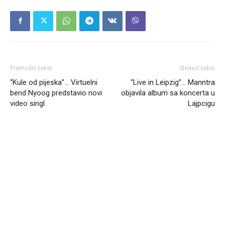
Prethodni tekst
Sledeći tekst
“Kule od pijeska”… Virtuelni
“Live in Leipzig”… Manntra
bend Nyoog predstavio novi
objavila album sa koncerta u
video singl
Lajpcigu
Headliner