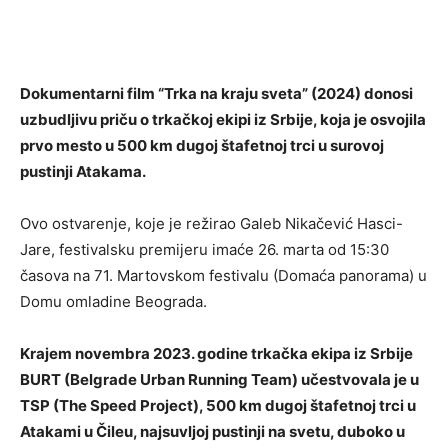
Dokumentarni film “Trka na kraju sveta” (2024) donosi
uzbudljivu priču o trkačkoj ekipi iz Srbije, koja je osvojila
prvo mesto u 500 km dugoj štafetnoj trci u surovoj
pustinji Atakama.
Ovo ostvarenje, koje je režirao Galeb Nikačević Hasci-
Jare, festivalsku premijeru imaće 26. marta od 15:30
časova na 71. Martovskom festivalu (Domaća panorama) u
Domu omladine Beograda.
Krajem novembra 2023. godine trkačka ekipa iz Srbije
BURT (Belgrade Urban Running Team) učestvovala je u
TSP (The Speed Project), 500 km dugoj štafetnoj trci u
Atakami u Čileu, najsuvljoj pustinji na svetu, duboko u