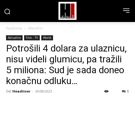
Naslovna
Aktuelno
Aktuelno
Film - TV
World
Potrošili 4 dolara za ulaznicu,
nisu videli glumicu, pa tražili
5 miliona: Sud je sada doneo
konačnu odluku…
Od
Headliner
-
30/08/2023
0