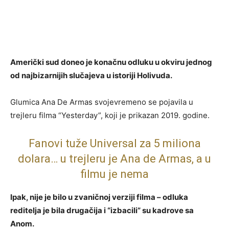
Američki sud doneo je konačnu odluku u okviru jednog
od najbizarnijih slučajeva u istoriji Holivuda.
Glumica Ana De Armas svojevremeno se pojavila u
trejleru filma “Yesterday”, koji je prikazan 2019. godine.
Fanovi tuže Universal za 5 miliona
dolara… u trejleru je Ana de Armas, a u
filmu je nema
Ipak, nije je bilo u zvaničnoj verziji filma – odluka
reditelja je bila drugačija i “izbacili” su kadrove sa
Anom.