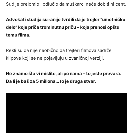
Sud je prelomio i odlučio da muškarci neće dobiti ni cent.
Advokati studija su ranije tvrdili da je trejler “umetničko
delo” koje priča trominutnu priču – koja prenosi opštu
temu filma.
Rekli su da nije neobično da trejleri filmova sadrže
klipove koji se ne pojavljuju u zvaničnoj verziji.
Ne znamo šta vi mislite, ali po nama – to jeste prevara.
Da li je baš za 5 miliona… to je druga stvar.