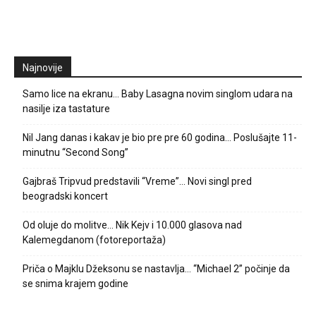
Najnovije
Samo lice na ekranu… Baby Lasagna novim singlom udara na
nasilje iza tastature
Nil Jang danas i kakav je bio pre pre 60 godina… Poslušajte 11-
minutnu “Second Song”
Gajbraš Tripvud predstavili “Vreme”… Novi singl pred
beogradski koncert
Od oluje do molitve… Nik Kejv i 10.000 glasova nad
Kalemegdanom (fotoreportaža)
Priča o Majklu Džeksonu se nastavlja… “Michael 2” počinje da
se snima krajem godine