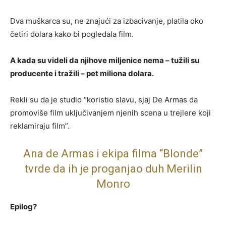
Dva muškarca su, ne znajući za izbacivanje, platila oko
četiri dolara kako bi pogledala film.
A kada su videli da njihove miljenice nema – tužili su
producente i tražili – pet miliona dolara.
Rekli su da je studio “koristio slavu, sjaj De Armas da
promoviše film uključivanjem njenih scena u trejlere koji
reklamiraju film”.
Ana de Armas i ekipa filma “Blonde”
tvrde da ih je proganjao duh Merilin
Monro
Epilog?