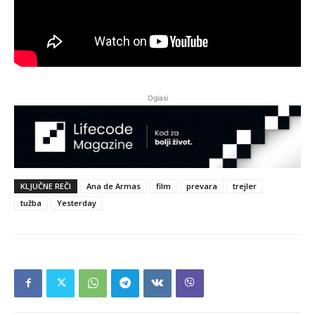
Oglasi
KLJUČNE REČI
Ana de Armas
film
prevara
trejler
tužba
Yesterday