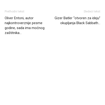
Prethodni tekst
Sledeći tekst
Oliver Entoni, autor
Gizer Batler “otvoren za ideju”
najkontroverznije pesme
okupljanja Black Sabbath…
godine, sada ima moćnog
zaštitnika…
Headliner