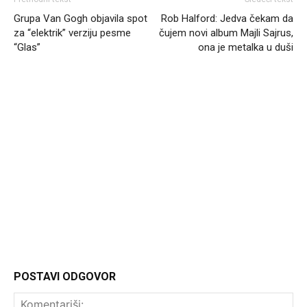
Grupa Van Gogh objavila spot
Rob Halford: Jedva čekam da
za “elektrik” verziju pesme
čujem novi album Majli Sajrus,
“Glas”
ona je metalka u duši
Headliner.rs
http://Headliner.rs
POSTAVI ODGOVOR