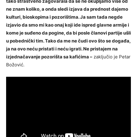
tako strastveno zagovarala da se ne okupljamo više od
ne znam koliko, a onda sledi izjava da prednost dajemo
kulturi, bioskopima i pozorištima. Ja sam tada negde
izjavio da smo mi kao onaj koji ide ispred glavne armije i
kome je suđeno da pogine, da bi posle članovi partije ušli
u pobednički tim. Tako da me ne čudi ovo što se događa,
ja na ovo neću pristati i neću igrati. Ne pristajem na
izjednačavanje pozorišta sa kafićima –
zaključio je Petar
Božović.