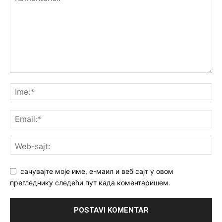
сачувајте моје име, е-маил и веб сајт у овом
прегледнику следећи пут када коментаришем.