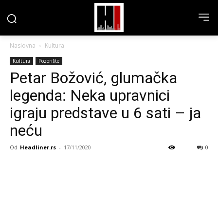
Naslovna
Kultura
Kultura
Pozorište
Petar Božović, glumačka
legenda: Neka upravnici
igraju predstave u 6 sati – ja
neću
Od
Headliner.rs
-
17/11/2020
0