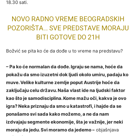
18.30 sati.
NOVO RADNO VREME BEOGRADSKIH
POZORIŠTA… SVE PREDSTAVE MORAJU
BITI GOTOVE DO 21H
Božvić se pita ko će da dođe u to vreme na predstavu?
– Pa ko će normalan da dođe. Igraju se nama, hoće da
pokažu da smo izuzetni dok ljudi okolo umiru, padaju ko
muve. Velike kulturne zemlje poput Austrije hoće da
zaključaju celu državu. Naša vlast ide na ljudski faktor
kao što je samodisciplina. Kome mažu oči, kakva je ovo
igra? Neka priznaju da smo u katastrofi, i hajde da se
ponašamo svi sada kako možemo, a ne da nam
izdvajaju segmente ekonomije, šta je važnije, jer neki
moraju da jedu. Svi moramo da jedemo –
objašnjava