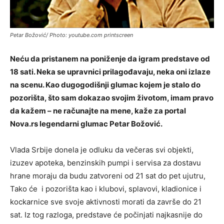
Petar Božović/ Photo: youtube.com printscreen
Neću da pristanem na poniženje da igram predstave od
18 sati. Neka se upravnici prilagođavaju, neka oni izlaze
na scenu. Kao dugogodišnji glumac kojem je stalo do
pozorišta, što sam dokazao svojim životom, imam pravo
da kažem – ne računajte na mene, kaže za portal
Nova.rs legendarni glumac Petar Božović.
Vlada Srbije donela je odluku da večeras svi objekti,
izuzev apoteka, benzinskih pumpi i servisa za dostavu
hrane moraju da budu zatvoreni od 21 sat do pet ujutru,
Tako će i pozorišta kao i klubovi, splavovi, kladionice i
kockarnice sve svoje aktivnosti morati da završe do 21
sat. Iz tog razloga, predstave će počinjati najkasnije do