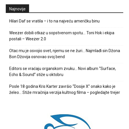
Najnovije
Hilari Daf se vratila – i to na najveću američku binu
Weezer dobili otkaz u sopstvenom spotu… Toni Hok i ekipa
postali – Weezer 2.0
Otac mu je osvojio svet, njemu se ne žuri… Najmlađi sin Džona
Bon Džovija osnovao svoj bend
Editors se vraćaju organskom zvuku… Novi album “Surface,
Echo & Sound” stiže u oktobru
Posle 18 godina Kris Karter završio “Dosije X” onako kako je
želeo… Stiže mračnija verzija kultnog filma – pogledajte trejer