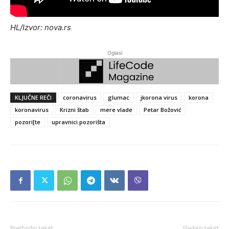
HL/Izvor: nova.rs
Oglasi
KLJUČNE REČI
coronavirus
glumac
jkorona virus
korona
koronavirus
Krizni štab
mere vlade
Petar Božović
pozori[te
upravnici pozorišta
Prethodni tekst
Sledeći tekst