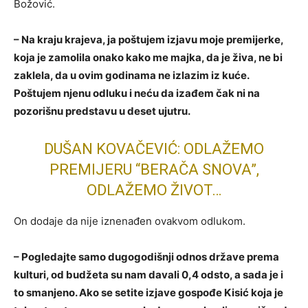
Božović.
– Na kraju krajeva, ja poštujem izjavu moje premijerke,
koja je zamolila onako kako me majka, da je živa, ne bi
zaklela, da u ovim godinama ne izlazim iz kuće.
Poštujem njenu odluku i neću da izađem čak ni na
pozorišnu predstavu u deset ujutru.
DUŠAN KOVAČEVIĆ: ODLAŽEMO
PREMIJERU “BERAČA SNOVA”,
ODLAŽEMO ŽIVOT…
On dodaje da nije iznenađen ovakvom odlukom.
– Pogledajte samo dugogodišnji odnos države prema
kulturi, od budžeta su nam davali 0,4 odsto, a sada je i
to smanjeno. Ako se setite izjave gospođe Kisić koja je