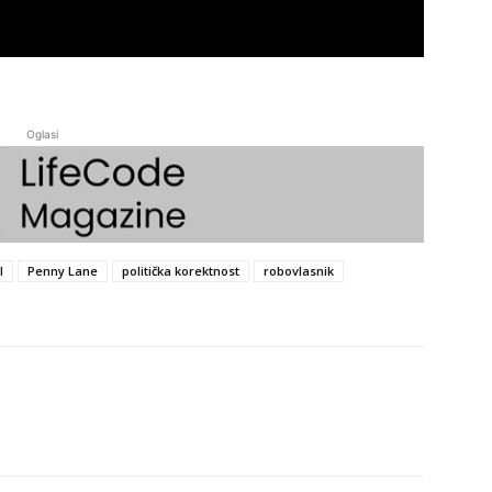
Oglasi
l
Penny Lane
politička korektnost
robovlasnik