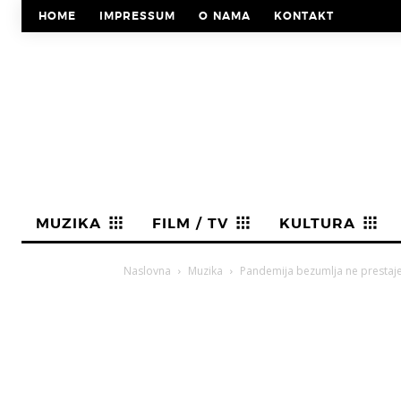
HOME
IMPRESSUM
O NAMA
KONTAKT
MUZIKA
FILM / TV
KULTURA
Naslovna
Muzika
Pandemija bezumlja ne prestaje