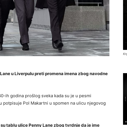
Kn
ny Lane u Liverpulu preti promena imena zbog navodne
60-ih godina prošlog sveka kada su je u pesmi
u potpisuje Pol Makartni u spomen na ulicu njegovog
 su tablu ulice Penny Lane zbog tvrdnje da je ime