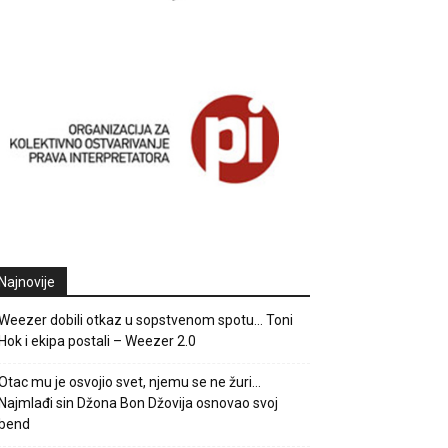
Najnovije
Weezer dobili otkaz u sopstvenom spotu… Toni
Hok i ekipa postali – Weezer 2.0
Otac mu je osvojio svet, njemu se ne žuri…
Najmlađi sin Džona Bon Džovija osnovao svoj
bend