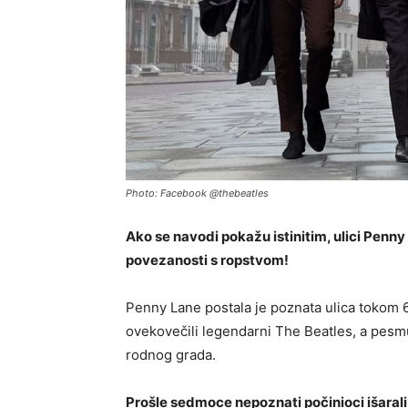
Photo: Facebook @thebeatles
Ako se navodi pokažu istinitim, ulici Pen
povezanosti s ropstvom!
Penny Lane postala je poznata ulica tokom 
ovekovečili legendarni The Beatles, a pesm
rodnog grada.
Prošle sedmoce nepoznati počinioci išarali