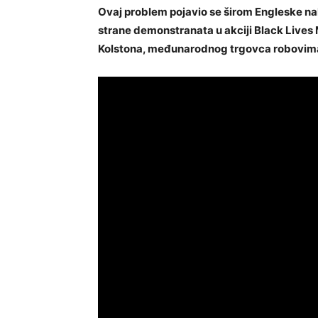
Ovaj problem pojavio se širom Engleske nak
strane demonstranata u akciji Black Lives 
Kolstona, međunarodnog trgovca robovima