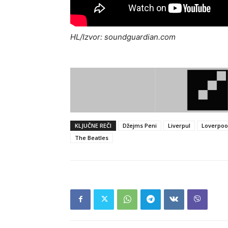
HL/Izvor: soundguardian.com
KLJUČNE REČI
Džejms Peni
Liverpul
Loverpoo
The Beatles