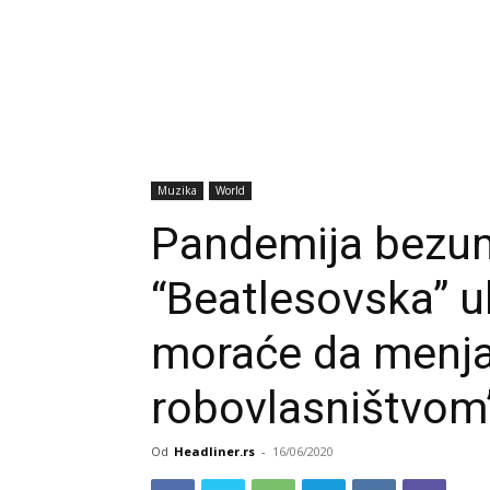
Muzika
World
Pandemija bezum
“Beatlesovska” u
moraće da menja
robovlasništvom
Od
Headliner.rs
-
16/06/2020