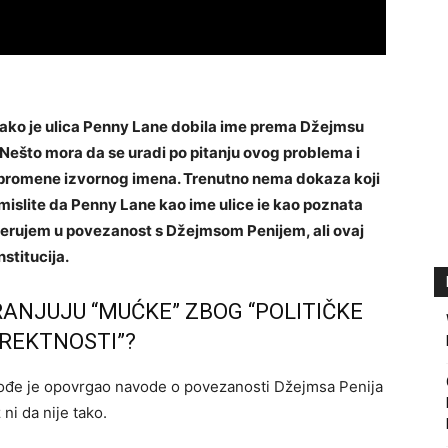
 ako je ulica Penny Lane dobila ime prema Džejmsu
 Nešto mora da se uradi po pitanju ovog problema i
od promene izvornog imena. Trenutno nema dokaza koji
zamislite da Penny Lane kao ime ulice ie kao poznata
erujem u povezanost s Džejmsom Penijem, ali ovaj
stitucija.
ANJUJU “MUĆKE” ZBOG “POLITIČKE
REKTNOSTI”?
ođe je opovrgao navode o povezanosti Džejmsa Penija
ni da nije tako.