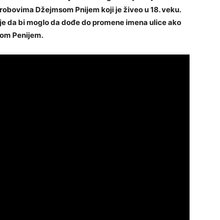
obovima Džejmsom Pnijem koji je živeo u 18. veku.
 je da bi moglo da dođe do promene imena ulice ako
om Penijem.