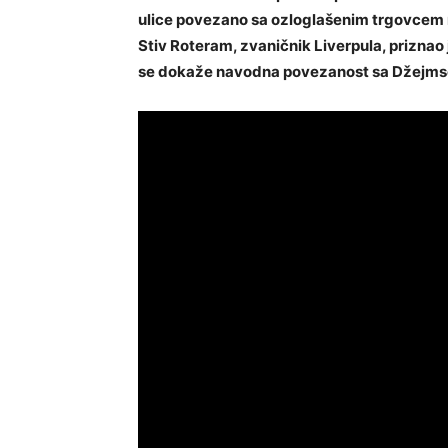
ulice povezano sa ozloglašenim trgovcem r
Stiv Roteram, zvaničnik Liverpula, priznao
se dokaže navodna povezanost sa Džejms