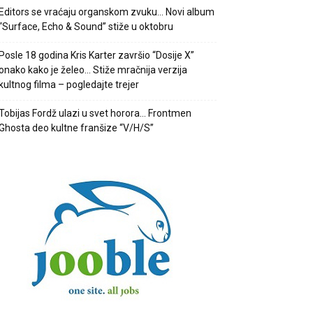
Editors se vraćaju organskom zvuku… Novi album
“Surface, Echo & Sound” stiže u oktobru
Posle 18 godina Kris Karter završio “Dosije X”
onako kako je želeo… Stiže mračnija verzija
kultnog filma – pogledajte trejer
Tobijas Fordž ulazi u svet horora… Frontmen
Ghosta deo kultne franšize “V/H/S”