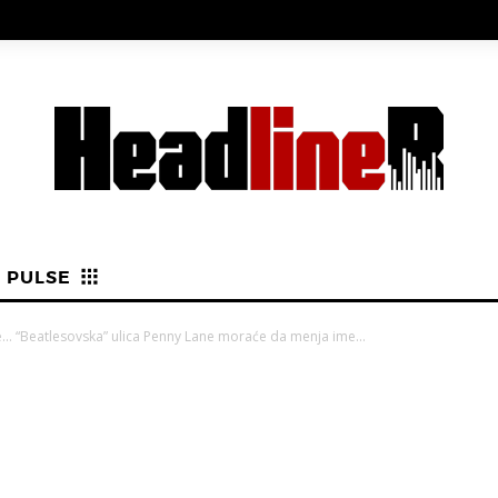
PULSE
… “Beatlesovska” ulica Penny Lane moraće da menja ime...