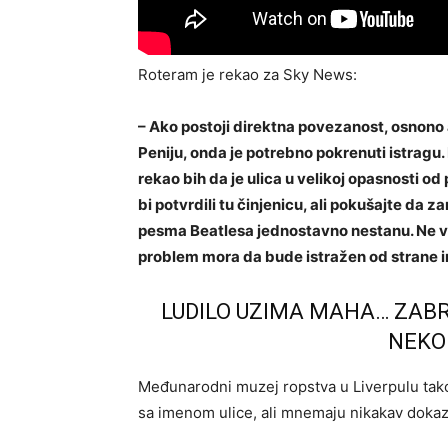
Roteram je rekao za Sky News:
– Ako postoji direktna povezanost, osnono
Peniju, onda je potrebno pokrenuti istragu.
rekao bih da je ulica u velikoj opasnosti 
bi potvrdili tu činjenicu, ali pokušajte da 
pesma Beatlesa jednostavno nestanu. Ne v
problem mora da bude istražen od strane in
LUDILO UZIMA MAHA… ZABR
NEKO
Međunarodni muzej ropstva u Liverpulu tak
sa imenom ulice, ali mnemaju nikakav dokaz 