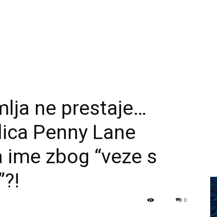
lja ne prestaje…
lica Penny Lane
 ime zbog “veze s
”?!
0