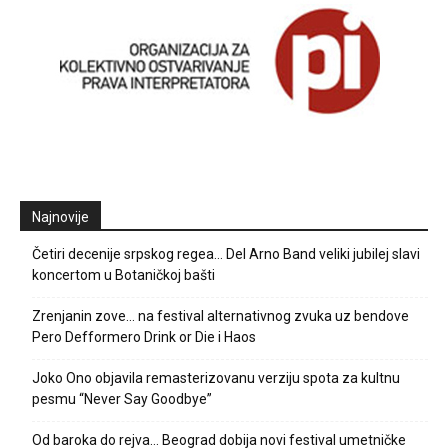
Najnovije
Četiri decenije srpskog regea… Del Arno Band veliki jubilej slavi
koncertom u Botaničkoj bašti
Zrenjanin zove… na festival alternativnog zvuka uz bendove
Pero Defformero Drink or Die i Haos
Joko Ono objavila remasterizovanu verziju spota za kultnu
pesmu “Never Say Goodbye”
Od baroka do rejva… Beograd dobija novi festival umetničke