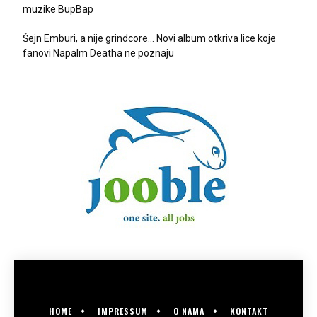
muzike BupBap
Šejn Emburi, a nije grindcore… Novi album otkriva lice koje
fanovi Napalm Deatha ne poznaju
HOME
IMPRESSUM
O NAMA
KONTAKT