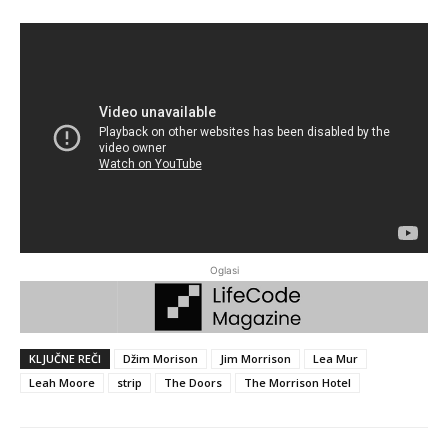
Oglasi
KLJUČNE REČI
Džim Morison
Jim Morrison
Lea Mur
Leah Moore
strip
The Doors
The Morrison Hotel