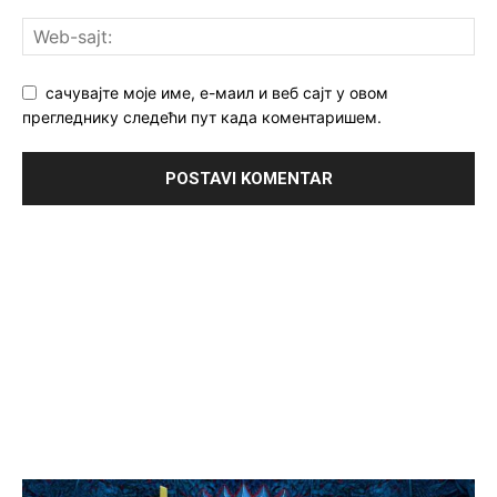
сачувајте моје име, е-маил и веб сајт у овом
прегледнику следећи пут када коментаришем.