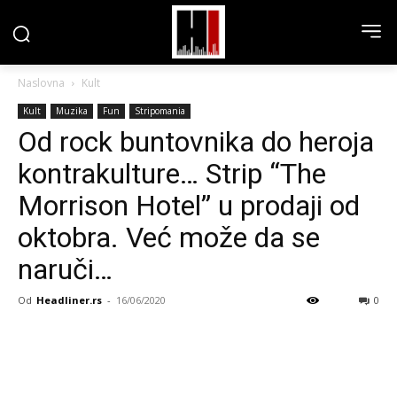
Naslovna
Kult
Kult
Muzika
Fun
Stripomania
Od rock buntovnika do heroja
kontrakulture… Strip “The
Morrison Hotel” u prodaji od
oktobra. Već može da se
naruči…
Od
Headliner.rs
-
16/06/2020
0