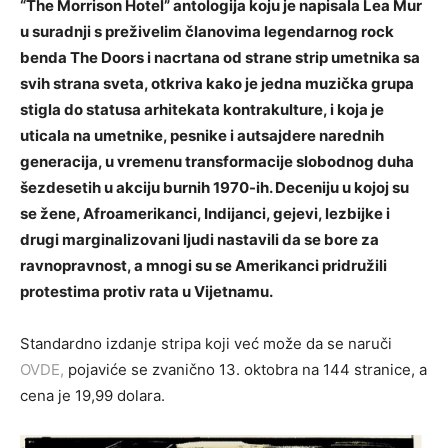
“The Morrison Hotel” antologija koju je napisala Lea Mur
u suradnji s preživelim članovima legendarnog rock
benda The Doors i nacrtana od strane strip umetnika sa
svih strana sveta, otkriva kako je jedna muzička grupa
stigla do statusa arhitekata kontrakulture, i koja je
uticala na umetnike, pesnike i autsajdere narednih
generacija, u vremenu transformacije slobodnog duha
šezdesetih u akciju burnih 1970-ih. Deceniju u kojoj su
se žene, Afroamerikanci, Indijanci, gejevi, lezbijke i
drugi marginalizovani ljudi nastavili da se bore za
ravnopravnost, a mnogi su se Amerikanci pridružili
protestima protiv rata u Vijetnamu.
Standardno izdanje stripa koji već može da se naruči
OVDE,
pojaviće se zvanično 13. oktobra na 144 stranice, a
cena je 19,99 dolara.