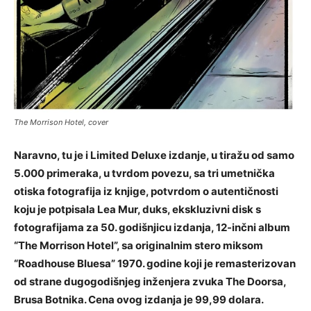
The Morrison Hotel, cover
Naravno, tu je i Limited Deluxe izdanje, u tiražu od samo
5.000 primeraka, u tvrdom povezu, sa tri umetnička
otiska fotografija iz knjige, potvrdom o autentičnosti
koju je potpisala Lea Mur, duks, ekskluzivni disk s
fotografijama za 50. godišnjicu izdanja, 12-inčni album
“The Morrison Hotel”, sa originalnim stero miksom
“Roadhouse Bluesa” 1970. godine koji je remasterizovan
od strane dugogodišnjeg inženjera zvuka The Doorsa,
Brusa Botnika. Cena ovog izdanja je 99,99 dolara.