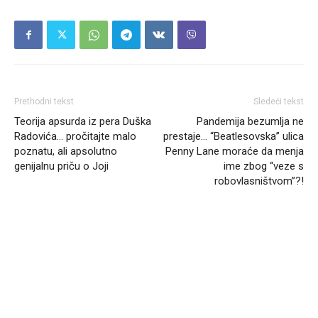
Prethodni tekst
Sledeći tekst
Teorija apsurda iz pera Duška
Pandemija bezumlja ne
Radovića… pročitajte malo
prestaje… “Beatlesovska” ulica
poznatu, ali apsolutno
Penny Lane moraće da menja
genijalnu priču o Joji
ime zbog “veze s
robovlasništvom”?!