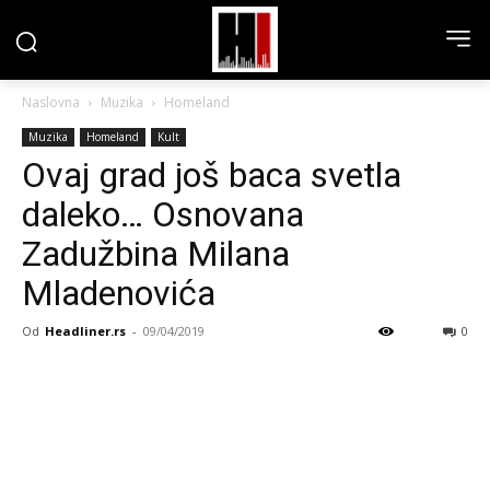
Naslovna
Muzika
Homeland
Muzika
Homeland
Kult
Ovaj grad još baca svetla
daleko… Osnovana
Zadužbina Milana
Mladenovića
Od
Headliner.rs
-
09/04/2019
0