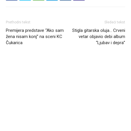
Prethodni tekst
Sledeći tekst
Premijera predstave “Ako sam
Stigla gitarska oluja… Crveni
žena nisam konj” na sceni KC
vetar objavio debi album
Čukarica
“Ljubav i depra”
Headliner.rs
http://Headliner.rs