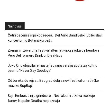
Najnovije
Četiri decenije srpskog regea… Del Arno Band veliki jubilej slavi
koncertom u Botaničkoj bašti
Zrenjanin zove… na festival alternativnog zvuka uz bendove
Pero Defformero Drink or Die i Haos
Joko Ono objavila remasterizovanu verziju spota za kultnu
pesmu “Never Say Goodbye”
Od baroka do rejva… Beograd dobija novi festival umetničke
muzike BupBap
Šejn Emburi, a nije grindcore… Novi album otkriva lice koje
fanovi Napalm Deatha ne poznaju