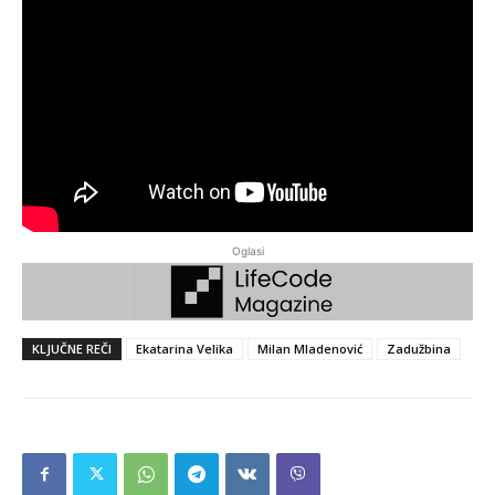
Oglasi
KLJUČNE REČI
Ekatarina Velika
Milan Mladenović
Zadužbina