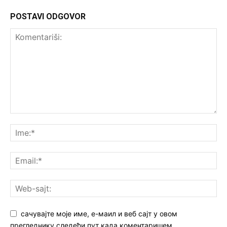
POSTAVI ODGOVOR
сачувајте моје име, е-маил и веб сајт у овом
прегледнику следећи пут када коментаришем.