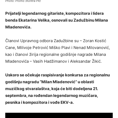
Photo: Promo (Kontra PR)
Prijatelji legendarnog gitariste, kompozitora i lidera
benda Ekatarina Velika, osnovali su Zadužbinu Milana
Mladenovića.
Članovi Upravnog odbora Zadužbine su – Zoran Kostić
Cane, Milivoje Petrović Miško Plavi i Nenad Milovanović,
kao i članovi žirija regionalne godišnje nagrade Milana
Mladenovića – Vasih Hadžimanov i Aleksandar Žikić.
Uskoro se očekuje raspisivanje konkursa za regionalnu
godišnju nagradu “Milan Mladenović” u oblasti
muzičkog stvaralaštva, koja će biti dodeljena 21.
septembra, na rođendan legendarnog muzičara,
pesnika i kompozitora i vođe EKV-a.