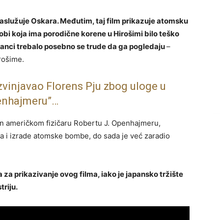
zaslužuje Oskara. Međutim, taj film prikazuje atomsku
bi koja ima porodične korene u Hirošimi bilo teško
panci trebalo posebno se trude da ga pogledaju
–
rošime.
zvinjavao Florens Pju zbog uloge u
enhajmeru”…
ćen američkom fizičaru Robertu J. Openhajmeru,
ja i izrade atomske bombe, do sada je već zaradio
va za prikazivanje ovog filma, iako je japansko tržište
riju.