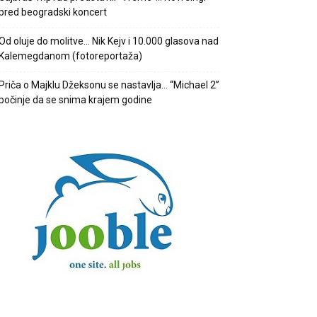
pred beogradski koncert
Od oluje do molitve… Nik Kejv i 10.000 glasova nad
Kalemegdanom (fotoreportaža)
Priča o Majklu Džeksonu se nastavlja… “Michael 2”
počinje da se snima krajem godine