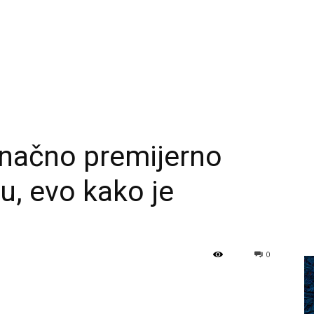
načno premijerno
u, evo kako je
0