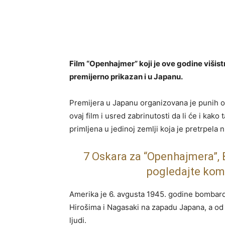
Film “Openhajmer” koji je ove godine viši
premijerno prikazan i u Japanu.
Premijera u Japanu organizovana je punih 
ovaj film i usred zabrinutosti da li će i kak
primljena u jedinoj zemlji koja je pretrpela 
7 Oskara za “Openhajmera”, 
pogledajte kom
Amerika je 6. avgusta 1945. godine bombar
Hirošima i Nagasaki na zapadu Japana, a od 
ljudi.