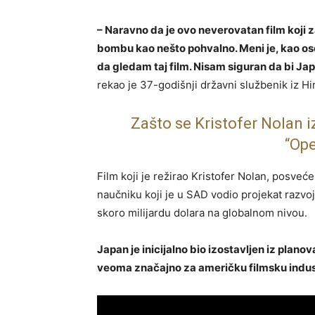
– Naravno da je ovo neverovatan film koji 
bombu kao nešto pohvalno. Meni je, kao oso
da gledam taj film. Nisam siguran da bi Ja
rekao je 37-godišnji državni službenik iz Hi
Zašto se Kristofer Nolan i
“Op
Film koji je režirao Kristofer Nolan, posve
naučniku koji je u SAD vodio projekat razvo
skoro milijardu dolara na globalnom nivou.
Japan je inicijalno bio izostavljen iz plano
veoma značajno za američku filmsku indust