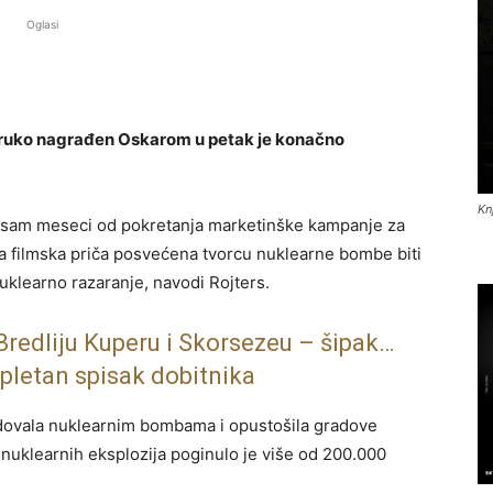
Oglasi
struko nagrađen Oskarom u petak je konačno
Kn
osam meseci od pokretanja marketinške kampanje za
o ta filmska priča posvećena tvorcu nuklearne bombe biti
nuklearno razaranje, navodi Rojters.
Bredliju Kuperu i Skorsezeu – šipak…
pletan spisak dobitnika
dovala nuklearnim bombama i opustošila gradove
nuklearnih eksplozija poginulo je više od 200.000