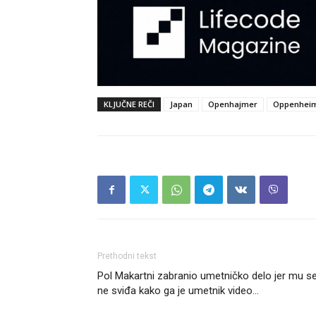
KLJUČNE REČI
Japan
Openhajmer
Oppenhei
Prethodni tekst
Pol Makartni zabranio umetničko delo jer mu s
ne sviđa kako ga je umetnik video…