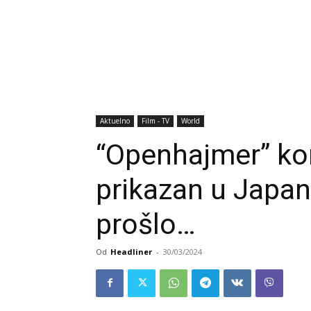
Aktuelno
Film - TV
World
“Openhajmer” ko
prikazan u Japan
prošlo…
Od
Headliner
-
30/03/2024