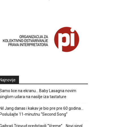
Najnovije
Samo lice na ekranu… Baby Lasagna novim
singlom udara na nasilje iza tastature
Nil Jang danas i kakav je bio pre pre 60 godina…
Poslušajte 11-minutnu “Second Song”
Gajbraš Tripvud predstavili “Vreme”… Novi singl