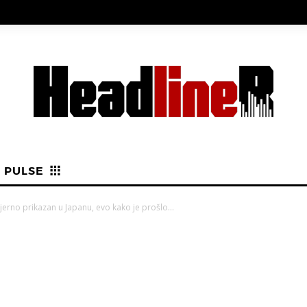
PULSE
erno prikazan u Japanu, evo kako je prošlo…