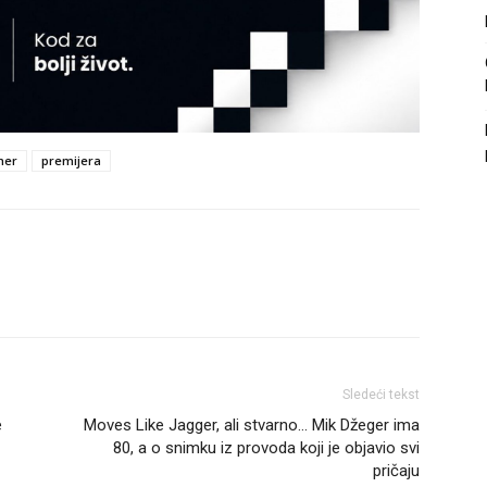
mer
premijera
Sledeći tekst
e
Moves Like Jagger, ali stvarno… Mik Džeger ima
80, a o snimku iz provoda koji je objavio svi
pričaju