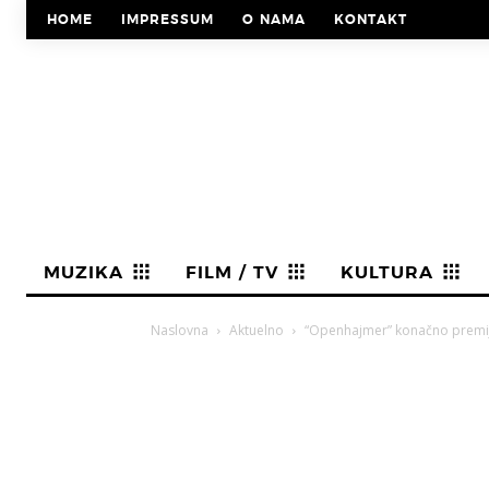
HOME
IMPRESSUM
O NAMA
KONTAKT
MUZIKA
FILM / TV
KULTURA
Naslovna
Aktuelno
“Openhajmer” konačno premij