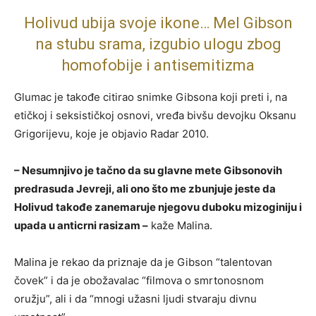
Holivud ubija svoje ikone… Mel Gibson
na stubu srama, izgubio ulogu zbog
homofobije i antisemitizma
Glumac je takođe citirao snimke Gibsona koji preti i, na
etičkoj i seksističkoj osnovi, vređa bivšu devojku Oksanu
Grigorijevu, koje je objavio Radar 2010.
– Nesumnjivo je tačno da su glavne mete Gibsonovih
predrasuda Jevreji, ali ono što me zbunjuje jeste da
Holivud takođe zanemaruje njegovu duboku mizoginiju i
upada u anticrni rasizam –
kaže Malina.
Malina je rekao da priznaje da je Gibson “talentovan
čovek” i da je obožavalac “filmova o smrtonosnom
oružju”, ali i da “mnogi užasni ljudi stvaraju divnu