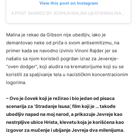
View this post on Instagram
A POST SHARED BY JOSHUA MALINA (@JOSHMALINASJOSHMALINA)
Malina je rekao da Gibson nije ubedljiv, iako je
demantovao neke od priča o svom antisemitizmu, na
primer kada se navodno izvinio Vinoni Rajder jer se
našalio sa njom koristeći pogrdan izraz za Jevereje-
“oven dodger”, koji aludira na krematorijume koji su se
koristili za spaljivanje tela u nacističkim koncentracionim
logorima.
– Ovo je čovek koji je režirao i bio jedan od pisaca
scenarija za ‘Stradanje Isusa’, film koji je … takođe
ubedljiv napad na moj narod, a prikazuje Jevreje kao
nestrpljive ubice Hrista, klevetu koja je korišćena kao
izgovor za mučenje i ubijanje Jevreja dva milenijuma.