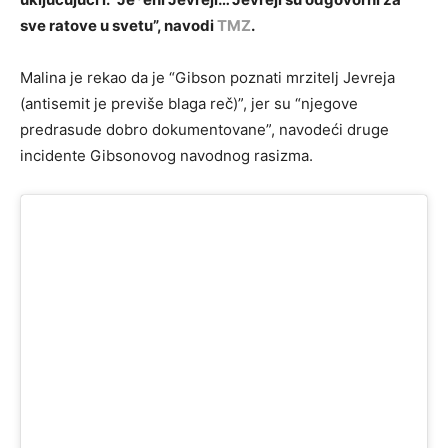
sve ratove u svetu”, navodi
TMZ
.
Malina je rekao da je “Gibson poznati mrzitelj Jevreja
(antisemit je previše blaga reč)”, jer su “njegove
predrasude dobro dokumentovane”, navodeći druge
incidente Gibsonovog navodnog rasizma.