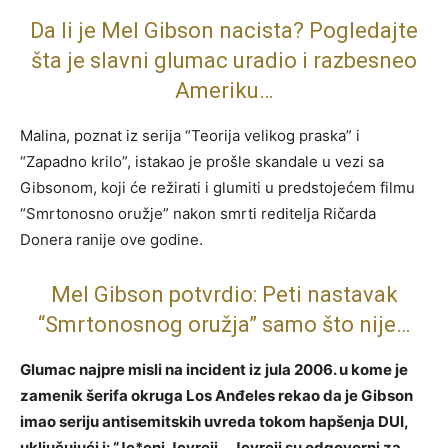
Da li je Mel Gibson nacista? Pogledajte
šta je slavni glumac uradio i razbesneo
Ameriku…
Malina, poznat iz serija “Teorija velikog praska” i
“Zapadno krilo”, istakao je prošle skandale u vezi sa
Gibsonom, koji će režirati i glumiti u predstojećem filmu
“Smrtonosno oružje” nakon smrti reditelja Ričarda
Donera ranije ove godine.
Mel Gibson potvrdio: Peti nastavak
“Smrtonosnog oružja” samo što nije…
Glumac najpre misli na incident iz jula 2006. u kome je
zamenik šerifa okruga Los Anđeles rekao da je Gibson
imao seriju antisemitskih uvreda tokom hapšenja DUI,
uključujući i: “Je*eni Jevreji… Jevreji su odgovorni za