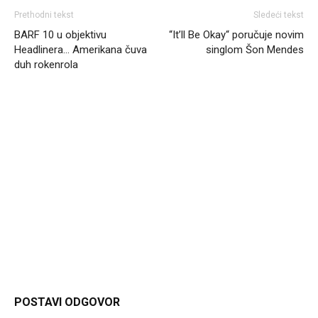
Prethodni tekst
Sledeći tekst
BARF 10 u objektivu
“It’ll Be Okay“ poručuje novim
Headlinera… Amerikana čuva
singlom Šon Mendes
duh rokenrola
Headliner.rs
http://Headliner.rs
POSTAVI ODGOVOR