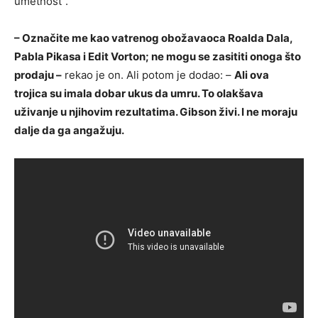
umetnost”.
– Označite me kao vatrenog obožavaoca Roalda Dala,
Pabla Pikasa i Edit Vorton; ne mogu se zasititi onoga što
prodaju –
rekao je on. Ali potom je dodao: –
Ali ova
trojica su imala dobar ukus da umru. To olakšava
uživanje u njihovim rezultatima. Gibson živi. I ne moraju
dalje da ga angažuju.