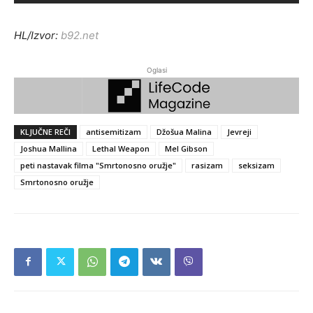
HL/Izvor:
b92.net
Oglasi
KLJUČNE REČI
antisemitizam
Džošua Malina
Jevreji
Joshua Mallina
Lethal Weapon
Mel Gibson
peti nastavak filma "Smrtonosno oružje"
rasizam
seksizam
Smrtonosno oružje