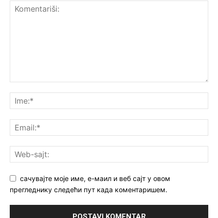
сачувајте моје име, е-маил и веб сајт у овом
прегледнику следећи пут када коментаришем.