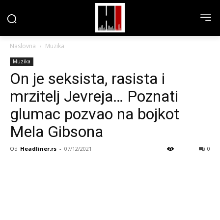
Naslovna
Muzika
Muzika
On je seksista, rasista i
mrzitelj Jevreja… Poznati
glumac pozvao na bojkot
Mela Gibsona
Od
Headliner.rs
-
07/12/2021
0