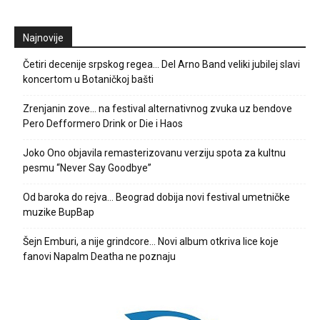
Najnovije
Četiri decenije srpskog regea… Del Arno Band veliki jubilej slavi
koncertom u Botaničkoj bašti
Zrenjanin zove… na festival alternativnog zvuka uz bendove
Pero Defformero Drink or Die i Haos
Joko Ono objavila remasterizovanu verziju spota za kultnu
pesmu “Never Say Goodbye”
Od baroka do rejva… Beograd dobija novi festival umetničke
muzike BupBap
Šejn Emburi, a nije grindcore… Novi album otkriva lice koje
fanovi Napalm Deatha ne poznaju