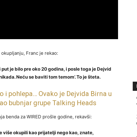
kupljanju, Franc je rekao:
put je bilo pre oko 20 godina, i posle toga je Dejvid
nikada. Neću se baviti tom temom’. To je šteta.
go i pohlepa… Ovako je Dejvida Birna u
o bubnjar grupe Talking Heads
nja benda za WIRED prošle godine, rekavši:
 više okupili kao prijatelji nego kao, znate,