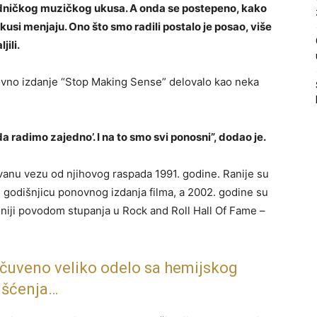
ajedničkog muzičkog ukusa. A onda se postepeno, kako
 ukusi menjaju. Ono što smo radili postalo je posao, više
jili.
ovno izdanje “Stop Making Sense” delovalo kao neka
 radimo zajedno’. I na to smo svi ponosni”, dodao je.
vanu vezu od njihovog raspada 1991. godine. Ranije su
. godišnjicu ponovnog izdanja filma, a 2002. godine su
oniji povodom stupanja u Rock and Roll Hall Of Fame –
 čuveno veliko odelo sa hemijskog
išćenja…