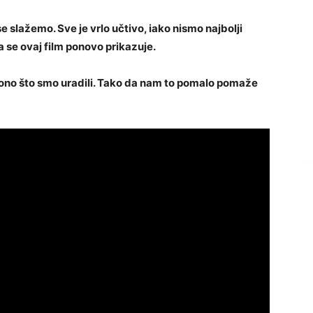
e slažemo. Sve je vrlo učtivo, iako nismo najbolji
 da se ovaj film ponovo prikazuje.
 ono što smo uradili. Tako da nam to pomalo pomaže