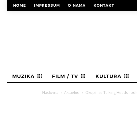
HOME
IMPRESSUM
O NAMA
KONTAKT
MUZIKA
FILM / TV
KULTURA
Naslovna
Aktuelno
Okupili se Talking Heads i od