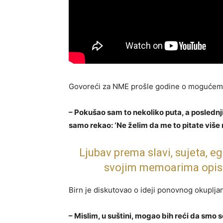
Govoreći za NME prošle godine o mogućem o
– Pokušao sam to nekoliko puta, a poslednji 
samo rekao: ‘Ne želim da me to pitate više 
Ljubav prema slavi, sujeta, e
svojim memoarima opisa
Birn je diskutovao o ideji ponovnog okuplja
– Mislim, u suštini, mogao bih reći da smo se