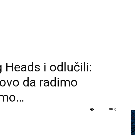
 Heads i odlučili:
ovo da radimo
ćemo…
0