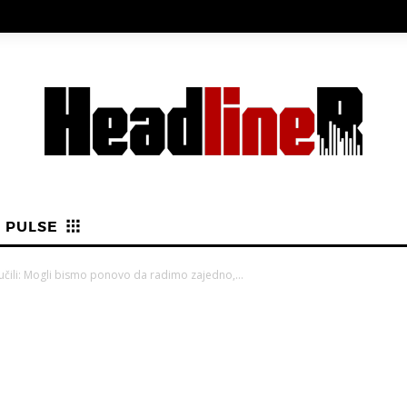
PULSE
lučili: Mogli bismo ponovo da radimo zajedno,...