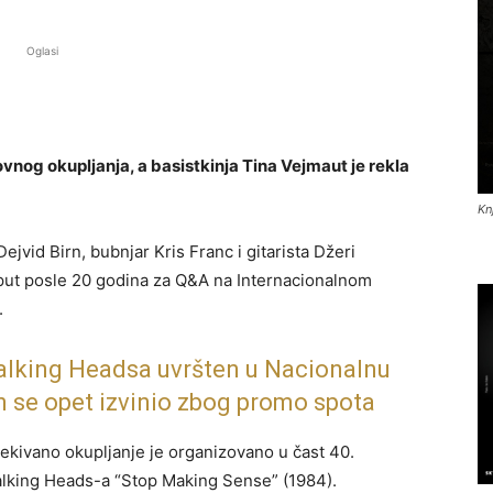
Oglasi
vnog okupljanja, a basistkinja Tina Vejmaut je rekla
Kn
jvid Birn, bubnjar Kris Franc i gitarista Džeri
 put posle 20 godina za Q&A na Internacionalnom
.
alking Headsa uvršten u Nacionalnu
n se opet izvinio zbog promo spota
ekivano okupljanje je organizovano u čast 40.
alking Heads-a “Stop Making Sense” (1984).