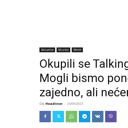
Aktuelno
Muzika
World
Okupili se Talking
Mogli bismo pon
zajedno, ali ne
Od
Headliner
-
25/09/2023