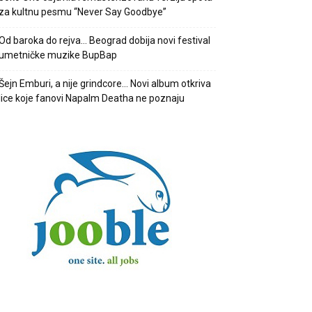
za kultnu pesmu “Never Say Goodbye”
Od baroka do rejva… Beograd dobija novi festival
umetničke muzike BupBap
Šejn Emburi, a nije grindcore… Novi album otkriva
lice koje fanovi Napalm Deatha ne poznaju