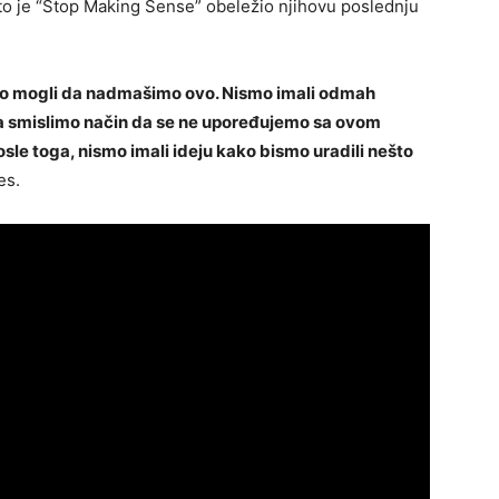
o je “Stop Making Sense” obeležio njihovu poslednju
ismo mogli da nadmašimo ovo. Nismo imali odmah
 smislimo način da se ne upoređujemo sa ovom
osle toga, nismo imali ideju kako bismo uradili nešto
es.