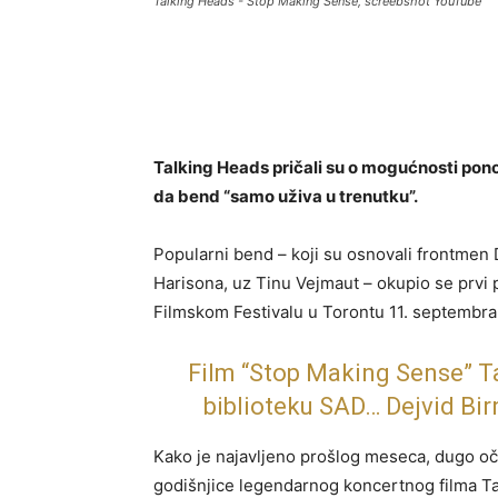
Talking Heads - Stop Making Sense, screebshot YouTube
Talking Heads pričali su o mogućnosti pono
da bend “samo uživa u trenutku”.
Popularni bend – koji su osnovali frontmen De
Harisona, uz Tinu Vejmaut – okupio se prvi
Filmskom Festivalu u Torontu 11. septembra
Film “Stop Making Sense” T
biblioteku SAD… Dejvid Bir
Kako je najavljeno prošlog meseca, dugo oč
godišnjice legendarnog koncertnog filma T