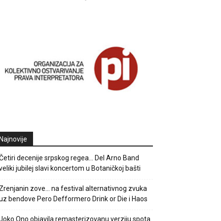
Najnovije
Četiri decenije srpskog regea… Del Arno Band
veliki jubilej slavi koncertom u Botaničkoj bašti
Zrenjanin zove… na festival alternativnog zvuka
uz bendove Pero Defformero Drink or Die i Haos
Joko Ono objavila remasterizovanu verziju spota