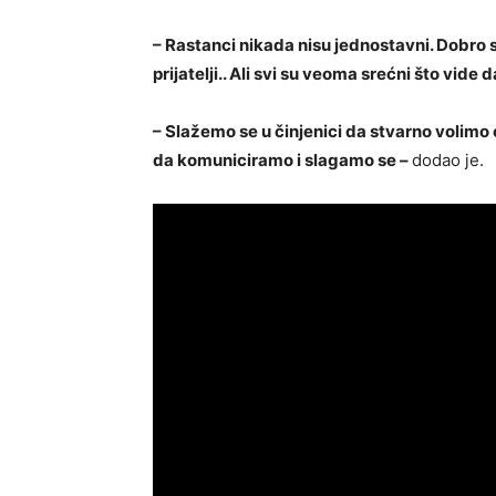
– Rastanci nikada nisu jednostavni. Dobro s
prijatelji.. Ali svi su veoma srećni što vide
– Slažemo se u činjenici da stvarno volimo
da komuniciramo i slagamo se –
dodao je.