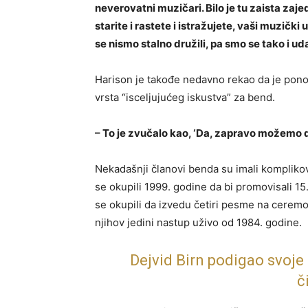
neverovatni muzičari. Bilo je tu zaista z
starite i rastete i istražujete, vaši muzički
se nismo stalno družili, pa smo se tako i udal
Harison je takođe nedavno rekao da je pon
vrsta “isceljujućeg iskustva” za bend.
– To je zvučalo kao, ‘Da, zapravo možemo da
Nekadašnji članovi benda su imali kompliko
se okupili 1999. godine da bi promovisali 15
se okupili da izvedu četiri pesme na cerem
njihov jedini nastup uživo od 1984. godine.
Dejvid Birn podigao svoje
č