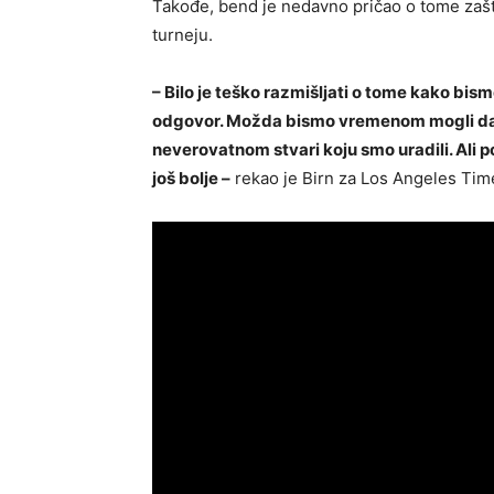
Takođe, bend je nedavno pričao o tome zašt
turneju.
– Bilo je teško razmišljati o tome kako b
odgovor. Možda bismo vremenom mogli da
neverovatnom stvari koju smo uradili. Ali p
još bolje –
rekao je Birn za Los Angeles Tim