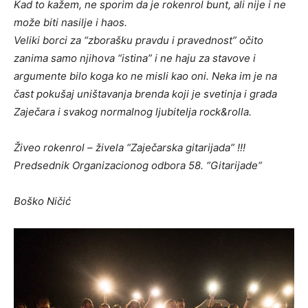
Kad to kažem, ne sporim da je rokenrol bunt, ali nije i ne
može biti nasilje i haos.
Veliki borci za “zborašku pravdu i pravednost” očito
zanima samo njihova “istina” i ne haju za stavove i
argumente bilo koga ko ne misli kao oni. Neka im je na
čast pokušaj uništavanja brenda koji je svetinja i grada
Zaječara i svakog normalnog ljubitelja rock&rolla.
Živeo rokenrol – živela “Zaječarska gitarijada” !!!
Predsednik Organizacionog odbora 58. “Gitarijade“
Boško Ničić