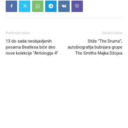
Prethodni tekst
Sledeći tekst
13 do sada neobjavljenih
Stiže “The Drums”,
pesama Beatlesa biće deo
autobiografija bubnjara grupe
nove kolekcije “Antologija 4”
The Smiths Majka Džojsa
Headliner