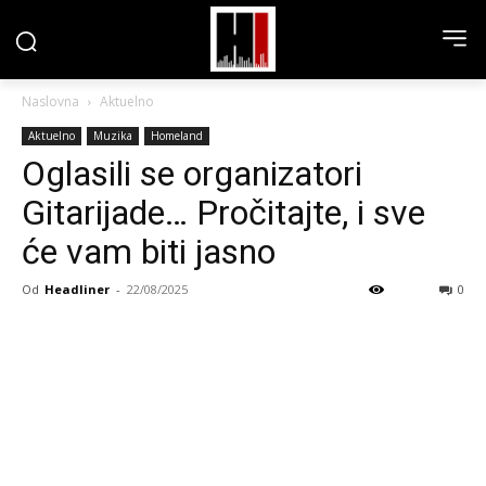
Naslovna
Aktuelno
Aktuelno
Muzika
Homeland
Oglasili se organizatori
Gitarijade… Pročitajte, i sve
će vam biti jasno
Od
Headliner
-
22/08/2025
0