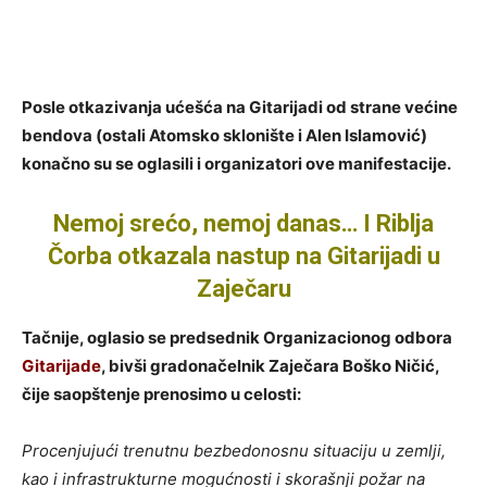
Posle otkazivanja ućešća na Gitarijadi od strane većine
bendova (ostali Atomsko sklonište i Alen Islamović)
konačno su se oglasili i organizatori ove manifestacije.
Nemoj srećo, nemoj danas… I Riblja
Čorba otkazala nastup na Gitarijadi u
Zaječaru
Tačnije, oglasio se predsednik Organizacionog odbora
Gitarijade
, bivši gradonačelnik Zaječara Boško Ničić,
čije saopštenje prenosimo u celosti:
Procenjujući trenutnu bezbedonosnu situaciju u zemlji,
kao i infrastrukturne mogućnosti i skorašnji požar na