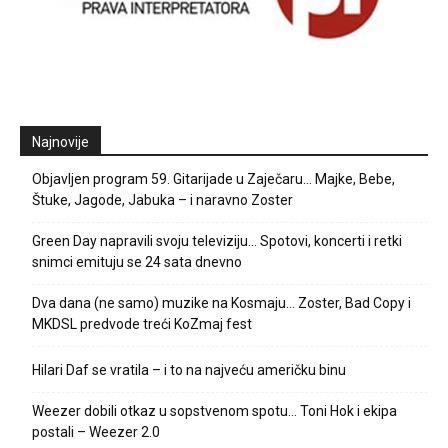
Najnovije
Objavljen program 59. Gitarijade u Zaječaru… Majke, Bebe,
Štuke, Jagode, Jabuka – i naravno Zoster
Green Day napravili svoju televiziju… Spotovi, koncerti i retki
snimci emituju se 24 sata dnevno
Dva dana (ne samo) muzike na Kosmaju… Zoster, Bad Copy i
MKDSL predvode treći KoZmaj fest
Hilari Daf se vratila – i to na najveću američku binu
Weezer dobili otkaz u sopstvenom spotu… Toni Hok i ekipa
postali – Weezer 2.0