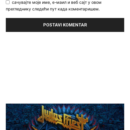
сачувајте моје име, е-маил и веб сајт у овом
прегледнику следећи пут када коментаришем.