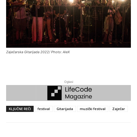
Zaječarska Gitarijada 2022/ Photo: AleX
Oglasi
KLJUČNE REČI
festival
Gitarijada
muzički festival
Zaječar