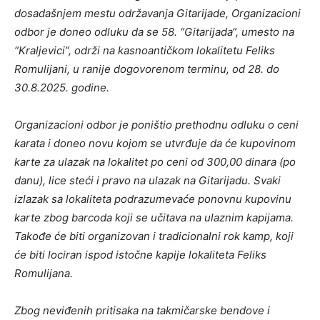
dosadašnjem mestu održavanja Gitarijade, Organizacioni
odbor je doneo odluku da se 58. “Gitarijada“, umesto na
“Kraljevici”, održi na kasnoantičkom lokalitetu Feliks
Romulijani, u ranije dogovorenom terminu, od 28. do
30.8.2025. godine.
Organizacioni odbor je poništio prethodnu odluku o ceni
karata i doneo novu kojom se utvrđuje da će kupovinom
karte za ulazak na lokalitet po ceni od 300,00 dinara (po
danu), lice steći i pravo na ulazak na Gitarijadu. Svaki
izlazak sa lokaliteta podrazumevaće ponovnu kupovinu
karte zbog barcoda koji se učitava na ulaznim kapijama.
Takođe će biti organizovan i tradicionalni rok kamp, koji
će biti lociran ispod istočne kapije lokaliteta Feliks
Romulijana.
Zbog neviđenih pritisaka na takmičarske bendove i