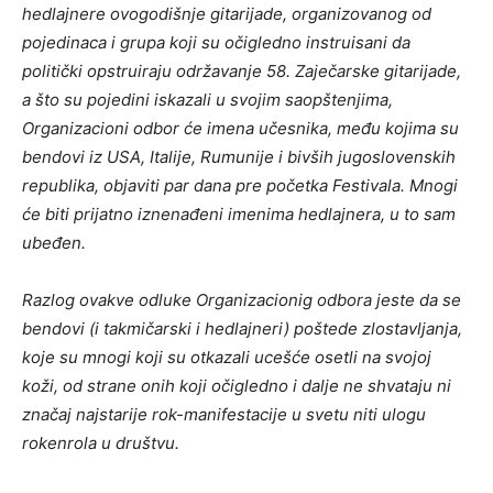
hedlajnere ovogodišnje gitarijade, organizovanog od
pojedinaca i grupa koji su očigledno instruisani da
politički opstruiraju održavanje 58. Zaječarske gitarijade,
a što su pojedini iskazali u svojim saopštenjima,
Organizacioni odbor će imena učesnika, među kojima su
bendovi iz USA, Italije, Rumunije i bivših jugoslovenskih
republika, objaviti par dana pre početka Festivala.
Mnogi
će biti prijatno iznenađeni imenima hedlajnera, u to sam
ubeđen.
Razlog ovakve odluke Organizacionig odbora jeste da se
bendovi (i takmičarski i hedlajneri) poštede zlostavljanja,
koje su mnogi koji su otkazali ucešće osetli na svojoj
koži, od strane onih koji očigledno i dalje ne shvataju ni
značaj najstarije rok-manifestacije u svetu niti ulogu
rokenrola u društvu.