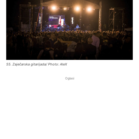
55. Zaječarska gitarijada/ Photo: AleX
Oglasi