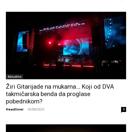
Aktuelno
Žiri Gitarijade na mukama… Koji od DVA
takmičarska benda da proglase
pobednikom?
Headliner
-
30/08/2025
0