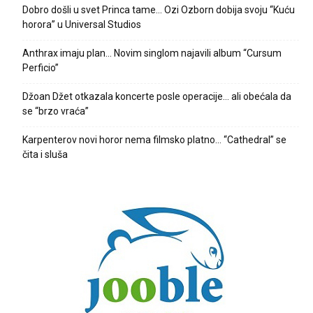
Dobro došli u svet Princa tame… Ozi Ozborn dobija svoju “Kuću
horora” u Universal Studios
Anthrax imaju plan… Novim singlom najavili album “Cursum
Perficio”
Džoan Džet otkazala koncerte posle operacije… ali obećala da
se “brzo vraća”
Karpenterov novi horor nema filmsko platno… “Cathedral” se
čita i sluša