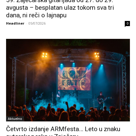
59. Zaječarska gitarijada od 27. do 29.
avgusta – besplatan ulaz tokom sva tri
dana, ni reči o lajnapu
Headliner
-
05/07/2026
0
Aktuelno
Četvrto izdanje ARMfesta… Leto u znaku