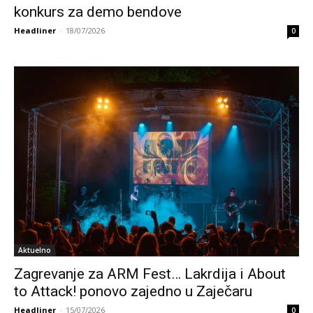
konkurs za demo bendove
Headliner
-
18/07/2026
0
Aktuelno
Zagrevanje za ARM Fest… Lakrdija i About
to Attack! ponovo zajedno u Zaječaru
Headliner
-
15/07/2026
0