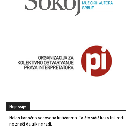
Najnovije
Nolan konačno odgovorio kritičarima: To što vidiš kako trik radi,
ne znači da trik ne radi…