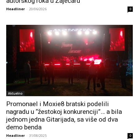
autorskog roka u Zaječaru
Headliner
-
20/06/2026
0
Aktuelno
Promonael i Moxie8 bratski podelili
nagradu u “žestokoj konkurenciji”… a bila
jednom jedna Gitarijada, sa više od dva
demo benda
Headliner
-
31/08/2025
0