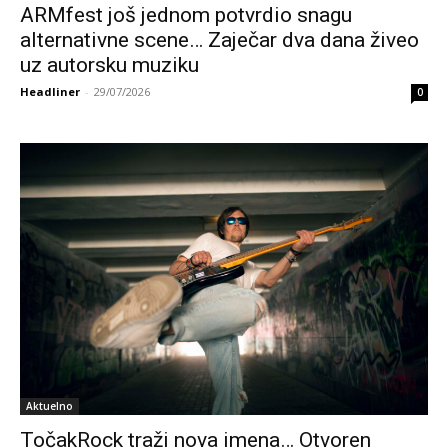
ARMfest još jednom potvrdio snagu
alternativne scene… Zaječar dva dana živeo
uz autorsku muziku
Headliner
-
29/07/2026
0
Aktuelno
TočakRock traži nova imena… Otvoren