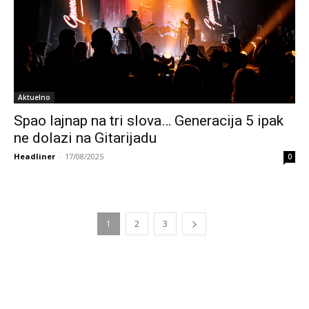
Aktuelno
Spao lajnap na tri slova… Generacija 5 ipak
ne dolazi na Gitarijadu
Headliner
-
17/08/2025
0
1
2
3