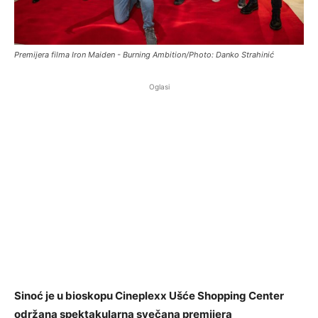
Premijera filma Iron Maiden - Burning Ambition/Photo: Danko Strahinić
Oglasi
Sinoć je u bioskopu Cineplexx Ušće Shopping Center
održana spektakularna svečana premijera