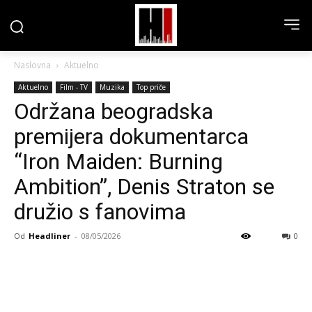
Naslovna
Aktuelno
Aktuelno
Film - TV
Muzika
Top priče
Održana beogradska
premijera dokumentarca
“Iron Maiden: Burning
Ambition”, Denis Straton se
družio s fanovima
Od
Headliner
-
08/05/2026
0