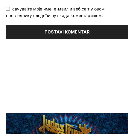
сачувајте моје име, е-маил и веб сајт у овом
прегледнику следећи пут када коментаришем.