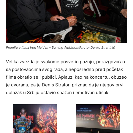
Premijera filma Iron Maiden – Burning Ambition/Photo: Danko Strahinić
Velika zvezda je svakome posvetio pažnju, porazgovarao
sa poštovaocima svog rada, a neposredno pred početak
filma obratio se i publici. Aplauz, kao na koncertu, obuzeo
je dvoranu, pa je Denis Straton priznao da je njegov prvi
dolazak u Srbiju ostavio snažan i emotivan utisak.