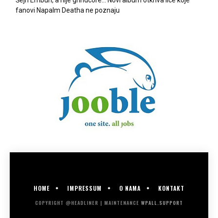
Šejn Emburi, a nije grindcore… Novi album otkriva lice koje
fanovi Napalm Deatha ne poznaju
HOME
IMPRESSUM
O NAMA
KONTAKT
COPYRIGHT @HEADLINER | MAINTENANCE
WPALL.SUPPORT