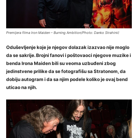
Premijera filma Iron Maiden – Burning Ambition/Photo: Danko Strahinić
Oduševljenje koje je njegov dolazak izazvao nije moglo
da se sakrije. Brojni fanovi i poštovaoci njegove muzike i
benda Irona Maiden bili su veoma uzbuđeni zbog
jedinstvene prilike da se fotografišu sa Stratonom, da
dobiju autogram i da sa njim podele koliko je ovaj bend
uticao na njih.