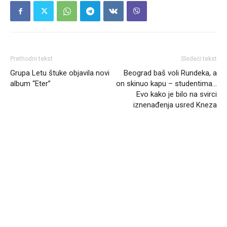
Prethodni tekst
Sledeći tekst
Grupa Letu štuke objavila novi
Beograd baš voli Rundeka, a
album “Eter”
on skinuo kapu – studentima…
Evo kako je bilo na svirci
iznenađenja usred Kneza
Headliner