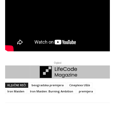
Oglasi
KLJUČNE REČI
beogradska premijera
Cineplexx Ušće
Iron Maiden
Iron Maiden: Burning Ambition
premijera