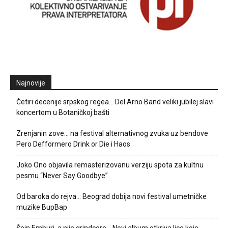
Najnovije
Četiri decenije srpskog regea… Del Arno Band veliki jubilej slavi
koncertom u Botaničkoj bašti
Zrenjanin zove… na festival alternativnog zvuka uz bendove
Pero Defformero Drink or Die i Haos
Joko Ono objavila remasterizovanu verziju spota za kultnu
pesmu “Never Say Goodbye”
Od baroka do rejva… Beograd dobija novi festival umetničke
muzike BupBap