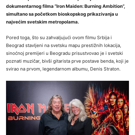
dokumentarnog filma “Iron Maiden: Burning Ambition”,
simultano sa početkom bioskopskog prikazivanja u
najvećim svetskim metropolama.
Pored toga, što su zahvaljujući ovom filmu Srbija i
Beograd stavljeni na svetsku mapu prestižnih lokacija,
sinoćnoj premijeri u Beogradu prisustvovao je i svetski
poznati muzičar, bivši gitarista prve postave benda, koji je
svirao na prvom, legendarnom albumu, Denis Straton.