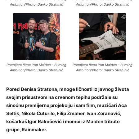
Ambition/Photo: Danko Strahinić
Ambition/Photo: Danko Strahinić
Premijera filma Iron Maiden – Burning
Premijera filma Iron Maiden – Burning
Ambition/Photo: Danko Strahinić
Ambition/Photo: Danko Strahinić
Pored Denisa Stratona, mnoge ličnosti iz javnog života
svojim prisustvom na crvenom tepihu podržale su
sinoćnu premijernu projekciju i sam film, muzičari Aca
Seltik, Nikola Čuturilo, Filip Žmaher, Ivan Zoranović,
košarkaš Igor Rakočević i momci iz Maiden tribute
grupe, Rainmaker.