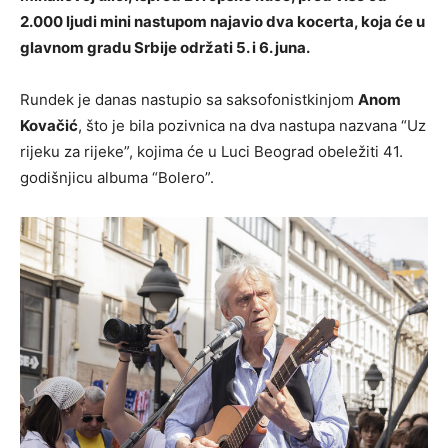
2.000 ljudi mini nastupom najavio dva kocerta, koja će u
glavnom gradu Srbije održati 5. i 6. juna.
Rundek je danas nastupio sa saksofonistkinjom
Anom
Kovačić
, što je bila pozivnica na dva nastupa nazvana “Uz
rijeku za rijeke”, kojima će u Luci Beograd obeležiti 41.
godišnjicu albuma “Bolero”.