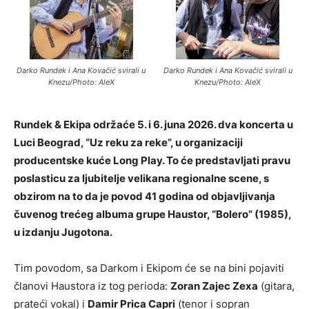
Darko Rundek i Ana Kovačić svirali u
Darko Rundek i Ana Kovačić svirali u
Knezu/Photo: AleX
Knezu/Photo: AleX
Rundek & Ekipa održaće 5. i 6. juna 2026. dva koncerta u
Luci Beograd, “Uz reku za reke”, u organizaciji
producentske kuće Long Play. To će predstavljati pravu
poslasticu za ljubitelje velikana regionalne scene, s
obzirom na to da je povod 41 godina od objavljivanja
čuvenog trećeg albuma grupe Haustor, “Bolero” (1985),
u izdanju Jugotona.
Tim povodom, sa Darkom i Ekipom će se na bini pojaviti
članovi Haustora iz tog perioda:
Zoran Zajec Zexa
(gitara,
prateći vokal) i
Damir Prica Capri
(tenor i sopran