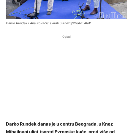
Darko Rundek i Ana Kovačić svirali u Knezu/Photo: AleX
Oglasi
Darko Rundek danas je u centru Beograda, u Knez
Mihailovoj ulici, ispred Evropske kuće, pred više od