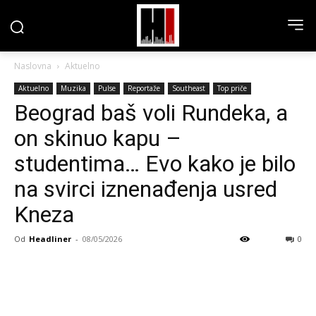
Naslovna
Aktuelno
Aktuelno
Muzika
Pulse
Reportaže
Southeast
Top priče
Beograd baš voli Rundeka, a
on skinuo kapu –
studentima… Evo kako je bilo
na svirci iznenađenja usred
Kneza
Od
Headliner
-
08/05/2026
0