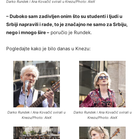
Darko Rundek i Ana Kovačić svirali u Knezu/Photo: AleX
– Duboko sam zadivljen onim što su studenti i ljudi u
Srbiji napravili i rade, to je značajno ne samo za Srbiju,
nego i mnogo šire –
poručio je Rundek.
Pogledajte kako je bilo danas u Knezu:
Darko Rundek i Ana Kovačić svirali u
Darko Rundek i Ana Kovačić svirali u
Knezu/Photo: AleX
Knezu/Photo: AleX