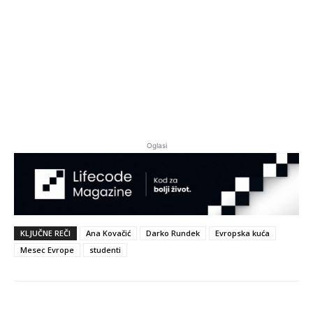
Oglasi
KLJUČNE REČI
Ana Kovačić
Darko Rundek
Evropska kuća
Mesec Evrope
studenti