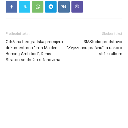
Prethodni tekst
Sledeći tekst
Održana beogradska premijera
3MStudio predstavio
dokumentarca “Iron Maiden:
“Zvjezdanu prašinu”, a uskoro
Burning Ambition”, Denis
stiže i album
Straton se družio s fanovima
Headliner