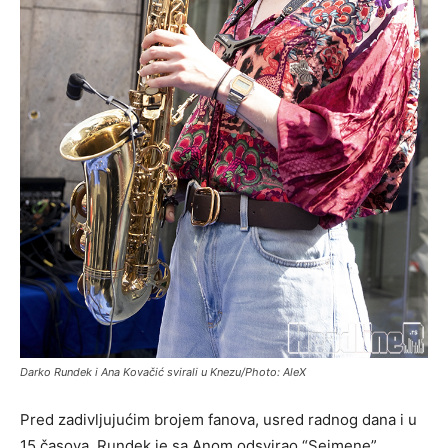
Darko Rundek i Ana Kovačić svirali u Knezu/Photo: AleX
Pred zadivljujućim brojem fanova, usred radnog dana i u
15 časova, Rundek je sa Anom odsvirao “Sejmene”,