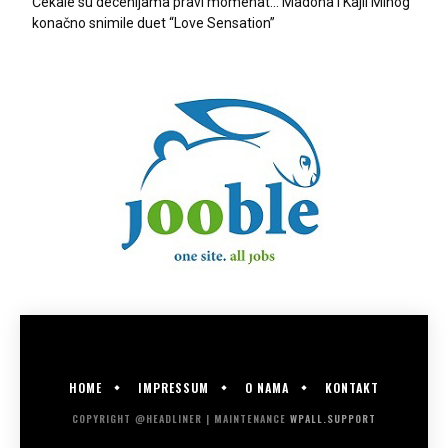
Čekale su decenijama pravi momenat… Madona i Kajli Minog
konačno snimile duet “Love Sensation”
HOME
IMPRESSUM
O NAMA
KONTAKT
COPYRIGHT @HEADLINER | MAINTENANCE
WPALL.SUPPORT