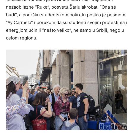
nezaobilazne “Ruke”, posvetu Šarlu akrobati “Ona se
budi”, a podršku studentskom pokretu poslao je pesmom
“Ay Carmela” i porukom da su studenti svojim protestima i
energijom učinili “nešto veliko”, ne samo u Srbiji, nego u
celom regionu.