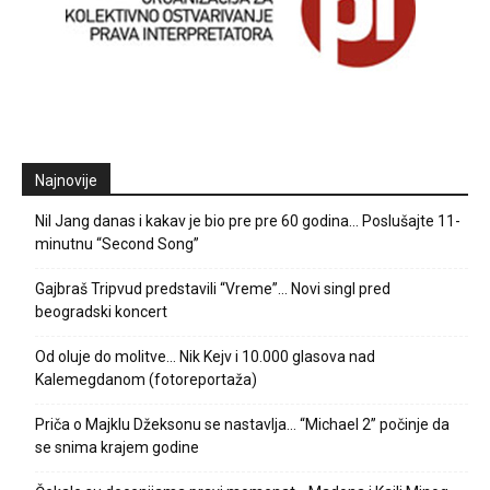
Najnovije
Nil Jang danas i kakav je bio pre pre 60 godina… Poslušajte 11-
minutnu “Second Song”
Gajbraš Tripvud predstavili “Vreme”… Novi singl pred
beogradski koncert
Od oluje do molitve… Nik Kejv i 10.000 glasova nad
Kalemegdanom (fotoreportaža)
Priča o Majklu Džeksonu se nastavlja… “Michael 2” počinje da
se snima krajem godine