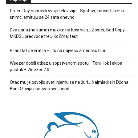
Green Day napravili svoju televiziju… Spotovi, koncerti i retki
snimci emituju se 24 sata dnevno
Dva dana (ne samo) muzike na Kosmaju… Zoster, Bad Copy i
MKDSL predvode treći KoZmaj fest
Hilari Daf se vratila – i to na najveću američku binu
Weezer dobili otkaz u sopstvenom spotu… Toni Hok i ekipa
postali – Weezer 2.0
Otac mu je osvojio svet, njemu se ne žuri… Najmlađi sin Džona
Bon Džovija osnovao svoj bend