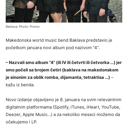
Baklava: Photo: Promo
Makedonska world music bend Baklava predstavio je
početkom januara novi album pod nazivom “4”.
– Nazvali smo album “4” (ili IV ili četvrti ili četvorka …) jer
smo počeli sa brojem četiri (baklava na makedonskom
je sinonim za oblik romba, dijamanta, tetraktisa …)
–
kažu iz benda.
Novo izdanje objavljeno je 8. januara na svim relevantnim
digitalnim platformama (Spotify, iTunes, iHeart, YouTube,
Deezer, Apple Music…) a za nekoliko meseci možemo da
očekujemo i LP.