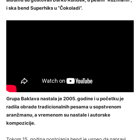
i ska bend Superhiks u “Čokoladi”.
Grupa Baklava nastala je 2005. godine i u početku je
radila obrade tradicionalnih pesama u sopstvenom
aranžmanu, a vremenom su nastale i autorske
kompozicije.
Tokom 15. godina postojanja bend je uspeo da napravi