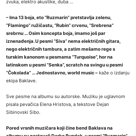
zvuka, elektro akustike, duba …
– Ima 13 boja, eto “Ruzmarin” pretstavlja zelenu,
“Flamingo” ružičastu, “Rubin” crvenu, “Srebrena”
srebrnu … Osim koncepta boja, imamo još par
iznenađenja. U pesmi “Siva” nema električnih gitara,
nego električnih tambura, a zatim mešamo rege s
turskim kanonom u pesmama “Turquoise”, hor na
latinskom u pesmi “Senka”, scratch na svingu u pesmi
“Čokolada” … Jednostavno, world music –
kaže o izdanju
ekipa Baklave.
Sve pesme na albumu su autorske. Muziku je uglavnom
pisala pevačica Elena Hristova, a tekstove Dejan
Sibinovski Sibo.
Pored vrsnih muzičara koji čine bend Baklava na
albumu su gostovali Darko Rundek, u pesmi “Ruzmarin”,