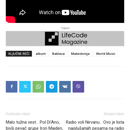
Oglasi
KLJUČNE REČI
album
Baklava
Makedonija
World Music
Prethodni tekst
Sledeći tekst
Malo tužna vest… Pol Di’Ano,
Radio voli Nirvanu… Ovo je lista
bivši pevač grupe Iron Maiden,
najslušanijih pesama na radio