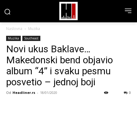
Naslovna
Muzika
Muzika
Southeast
Novi ukus Baklave…
Makedonski bend objavio
album “4” i svaku pesmu
posvetio – jednoj boji
Od
Headliner.rs
-
18/01/2020
0