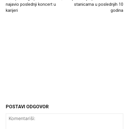
najavio poslednji koncert u
stanicama u poslednjih 10
karijeri
godina
Headliner.rs
http://Headliner.rs
POSTAVI ODGOVOR