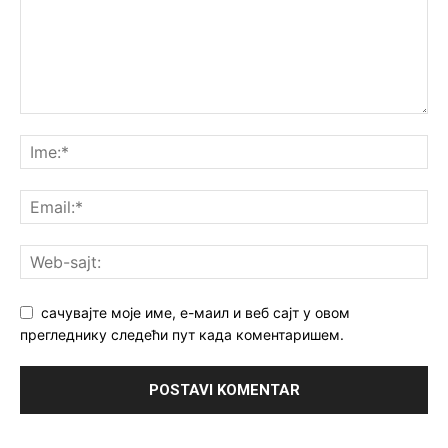
сачувајте моје име, е-маил и веб сајт у овом
прегледнику следећи пут када коментаришем.