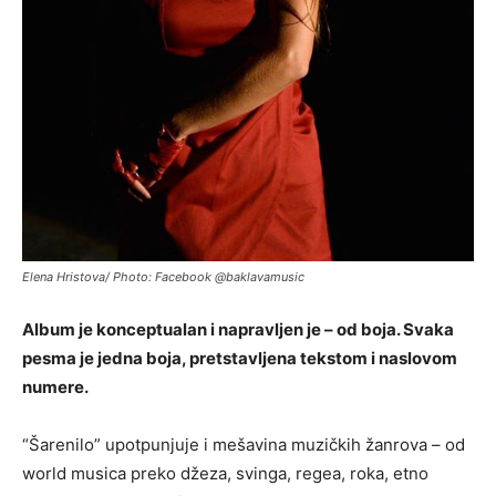
Elena Hristova/ Photo: Facebook @baklavamusic
Album je konceptualan i napravljen je – od boja. Svaka
pesma je jedna boja, pretstavljena tekstom i naslovom
numere.
“Šarenilo” upotpunjuje i mešavina muzičkih žanrova – od
world musica preko džeza, svinga, regea, roka, etno