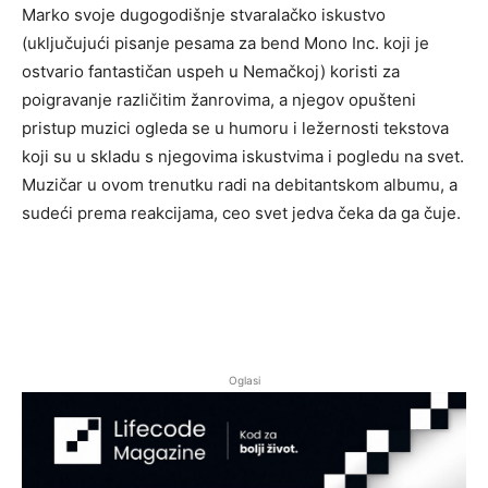
Marko svoje dugogodišnje stvaralačko iskustvo
(uključujući pisanje pesama za bend Mono Inc. koji je
ostvario fantastičan uspeh u Nemačkoj) koristi za
poigravanje različitim žanrovima, a njegov opušteni
pristup muzici ogleda se u humoru i ležernosti tekstova
koji su u skladu s njegovima iskustvima i pogledu na svet.
Muzičar u ovom trenutku radi na debitantskom albumu, a
sudeći prema reakcijama, ceo svet jedva čeka da ga čuje.
Oglasi