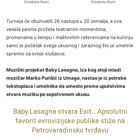
Elizabeta Ruzic
Elizabeta Ruzic
Turneja će obuhvatiti 26 nastupa u 20 zemalja, a ova
vesela pesma prožeta teatralnim momentima,
promenama u tempu i maštovitim referencama na kuhinju
samo je početak svega ukusnog i zaraznog što je umetnik
spremio za svoje slušaoce.
Muzički projekat Baby Lasagna, iza kog stoji mladi
muzičar Marko Purišić iz Umaga, nastao je iz potrebe
tekstopisca i umetnika da umesto prema uputstvima
stvara muziku po sopstvenom ukusu.
Baby Lasagna otvara Exit… Apsolutni
favorit evrovizijske publike stiže na
Petrovaradinsku tvrđavu