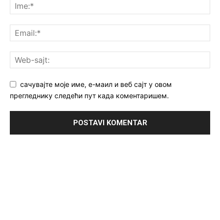
сачувајте моје име, е-маил и веб сајт у овом
прегледнику следећи пут када коментаришем.