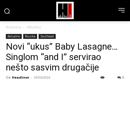
Naslovna
Aktuelno
Aktuelno
Muzika
Southeast
Novi “ukus” Baby Lasagne…
Singlom “and I” servirao
nešto sasvim drugačije
Od
Headliner
-
29/06/2024
0