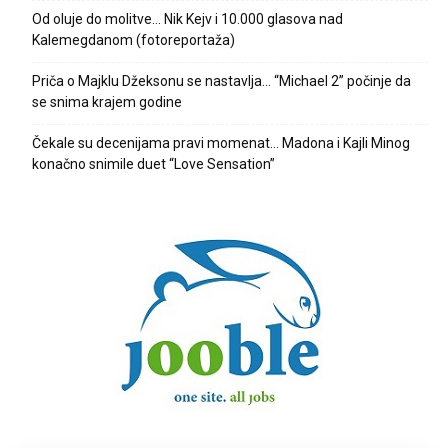
Od oluje do molitve… Nik Kejv i 10.000 glasova nad
Kalemegdanom (fotoreportaža)
Priča o Majklu Džeksonu se nastavlja… “Michael 2” počinje da
se snima krajem godine
Čekale su decenijama pravi momenat… Madona i Kajli Minog
konačno snimile duet “Love Sensation”