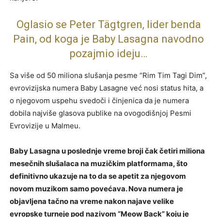
Oglasio se Peter Tägtgren, lider benda
Pain, od koga je Baby Lasagna navodno
pozajmio ideju…
Sa više od 50 miliona slušanja pesme “Rim Tim Tagi Dim”,
evrovizijska numera Baby Lasagne već nosi status hita, a
o njegovom uspehu svedoči i činjenica da je numera
dobila najviše glasova publike na ovogodišnjoj Pesmi
Evrovizije u Malmeu.
Baby Lasagna u poslednje vreme broji čak četiri miliona
mesečnih slušalaca na muzičkim platformama, što
definitivno ukazuje na to da se apetit za njegovom
novom muzikom samo povećava. Nova numera je
objavljena tačno na vreme nakon najave velike
evropske turneje pod nazivom “Meow Back” koju je