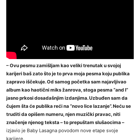
– Ovu pesmu zamišljam kao veliki trenutak u svojoj
karijeri baš zato što je to prva moja pesma koju publika
zapravo iščekuje. Od samog početka sam najavljivao
album kao haotični miks žanrova, stoga pesma “and I”
jasno prkosi dosadašnjim izdanjima. Uzbuđen sam da
čujem šta će publika reći na “novo lice lazanje”. Neću se
truditi da opišem numeru, njen muzički pravac, niti
značenje njenog teksta – to prepuštam slušaocima –
izjavio je Baby Lasagna povodom nove etape svoje
karijere.