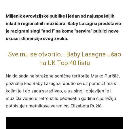
Miljenik evrovizijske publike i jedan od najuspešnijih
mladih regionalnih muzičara, Baby Lasagna predstavio
je razigrani singl “and I” na kome “servira” publici nove
ukuse i dimenzije svog zvuka.
Sve mu se otvorilo… Baby Lasagna ušao
na UK Top 40 listu
Na do sada neistražene sonične teritorije Marko Purišić,
poznatiji kao Baby Lasagna, uputio se uz pomoć tima s
kojim je i do sada sarađivao, a uz singl, objavljen je i
muzički video u retro stilu pedesetih godina čiju režiju
potpisuje umetnikova verenica, Elizabeta Ružić.