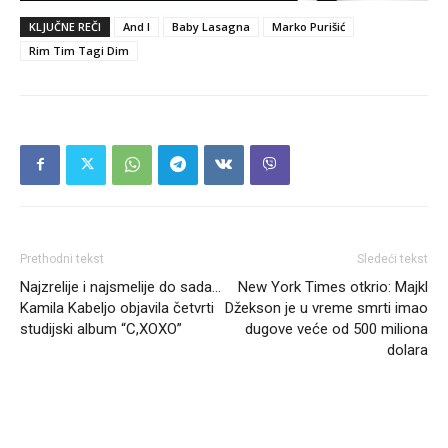
KLJUČNE REČI
And I
Baby Lasagna
Marko Purišić
Rim Tim Tagi Dim
Prethodni tekst
Sledeći tekst
Najzrelije i najsmelije do sada…
New York Times otkrio: Majkl
Kamila Kabeljo objavila četvrti
Džekson je u vreme smrti imao
studijski album “C,XOXO”
dugove veće od 500 miliona
dolara