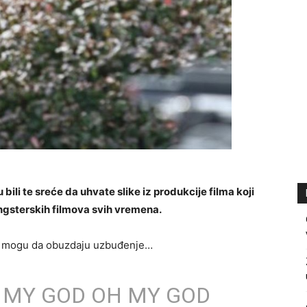
u bili te sreće da uhvate slike iz produkcije filma koji
ngsterskih filmova svih vremena.
ne mogu da obuzdaju uzbuđenje…
 MY GOD OH MY GOD