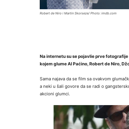
Robert de Niro i Martin Skorseze/ Photo: imdb.com
Na internetu su se pojavlie prve fotografij
kojem glume Al Paćino, Robert de Niro, Džo 
Sama najava da se film sa ovakvom glumačko
a neki u šali govore da se radi o gangstersko
akcioni glumci.