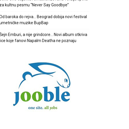
za kultnu pesmu “Never Say Goodbye”
Od baroka do rejva… Beograd dobija novi festival
umetničke muzike BupBap
Šejn Emburi, a nije grindcore… Novi album otkriva
lice koje fanovi Napalm Deatha ne poznaju