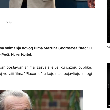
Oglasi
Kn
e sa snimanja novog filma Martina Skorsezea “Irac”, u
Peši, Harvi Kejtel.
m postavom snima izazvala je veliku pažnju publike,
j verziji filma “Plaćenici” u kojem se pojavljuju mnogi