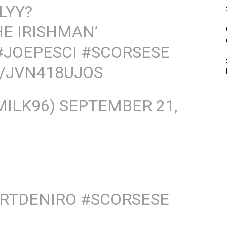
LYY?
HE IRISHMAN’
#JOEPESCI
#SCORSESE
M/JVN418UJOS
MILK96)
SEPTEMBER 21,
RTDENIRO
#SCORSESE