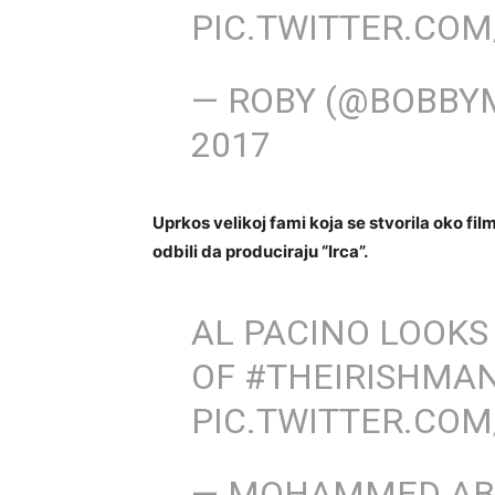
PIC.TWITTER.CO
— ROBY (@BOBBY
2017
Uprkos velikoj fami koja se stvorila oko filma
odbili da produciraju “Irca”.
AL PACINO LOOKS
OF
#THEIRISHMA
PIC.TWITTER.COM
— MOHAMMED AB