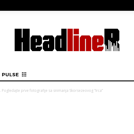
PULSE
Pogledajte prve fotografije sa snimanja Skorsezeovog “Irca”