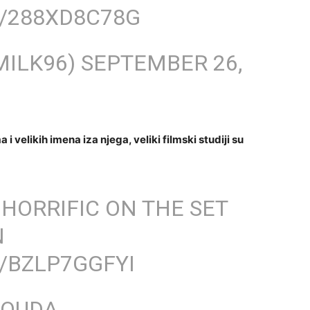
M/288XD8C78G
MILK96)
SEPTEMBER 26,
 i velikih imena iza njega, veliki filmski studiji su
 HORRIFIC ON THE SET
N
/BZLP7GGFYI
OUDA