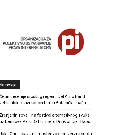
Najnovije
Četiri decenije srpskog regea… Del Arno Band
veliki jubilej slavi koncertom u Botaničkoj bašti
Zrenjanin zove… na festival alternativnog zvuka
uz bendove Pero Defformero Drink or Die i Haos
Joko Ono objavila remasterizovanu verziju spota