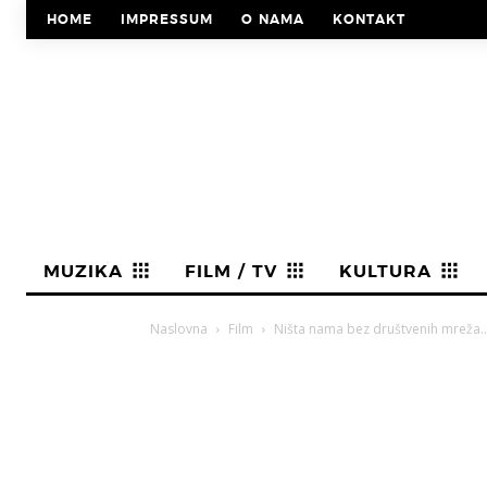
HOME
IMPRESSUM
O NAMA
KONTAKT
MUZIKA
FILM / TV
KULTURA
Naslovna
Film
Ništa nama bez društvenih mreža… 