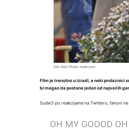
Džo Peši/ Photo: imdb.com
Film je trenutno u izradi, a neki prolaznici s
bi mogao da postane jedan od najvećih ga
Sudeći po reakcijama na Twitteru, fanovi 
OH MY GOOOD OH