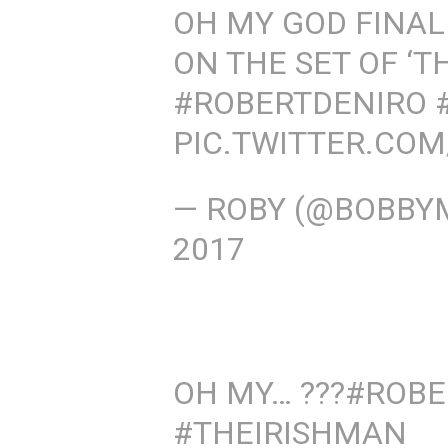
OH MY GOD FINAL
ON THE SET OF ‘T
#ROBERTDENIRO
PIC.TWITTER.CO
— ROBY (@BOBBY
2017
OH MY… ???
#ROBE
#THEIRISHMAN