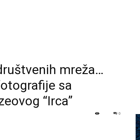
društvenih mreža…
otografije sa
eovog “Irca”
0