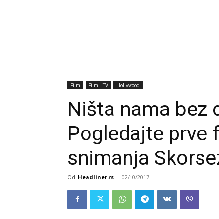
Film
Film - TV
Hollywood
Ništa nama bez 
Pogledajte prve f
snimanja Skorsez
Od
Headliner.rs
-
02/10/2017