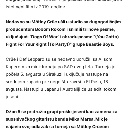
istoimeni film iz 2019. godine.
Nedavno su Mötley Crüe ušli u studio sa dugogodišnjim
producentom Bobom Rokom i snimili tri nove pesme,
uključujući “Dogs Of War” i obradu pesme “(You Gotta)
Fight For Your Right (To Party!)” grupe Beastie Boys.
Crüe i Def Leppard su se nedavno udružili sa Alisom
Kuperom za mini-turneju po SAD ovog leta. Turneja je
počela 5. avgusta u Sirakuzi i uključuje nastupe na
srednjem zapadu pre nego što završi u El Pasu, 18.
avgusta. Nastupi u Japanu i Australiji će uslediti tokom
jeseni.
Džon 5 se pridružio grupi prošle jeseni kao zamena za
suosnivačkog gitaristu benda Mika Marsa. Mik je
najavio svoj odlazak sa turneja sa Mötley Crüeom