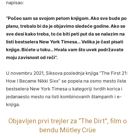
napisao:
“Počeo sam sa svojom petom knjigom. Ako sve bude po
planu, trebalo bi da je objavimo sledeće godine. Ako se
sve desi kako treba, to će biti peti put da se nalazim na
listi bestselera New York Timesa… Velika je čast pisati
knjige. Bićete u toku… Hvala vam što uvek podržavate
moju zavisnost od reči”.
U novembru 2021, Siksova poslednja knjiga “The First 21:
How I Became Nikki Sixx” se popela na osmo mesto liste
bestselera New York Timesa u kategoriji tvrdih korica i
jedanaesto mesto na listi kombinovanih štampanih i e-
knjiga.
Objavljen prvi trejler za “The Dirt”, film o
bendu Mötley Crüe