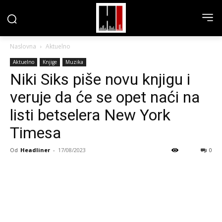
Naslovna
Aktuelno
Aktuelno
Knjige
Muzika
Niki Siks piše novu knjigu i
veruje da će se opet naći na
listi betselera New York
Timesa
Od
Headliner
-
17/08/2023
0