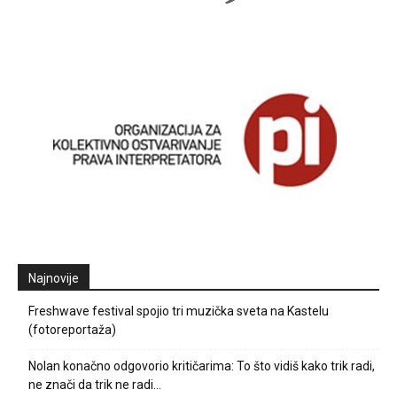
Najnovije
Freshwave festival spojio tri muzička sveta na Kastelu
(fotoreportaža)
Nolan konačno odgovorio kritičarima: To što vidiš kako trik radi,
ne znači da trik ne radi…