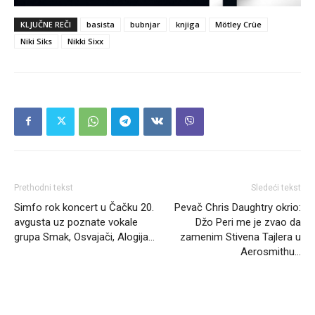
KLJUČNE REČI
basista
bubnjar
knjiga
Mötley Crüe
Niki Siks
Nikki Sixx
Prethodni tekst
Sledeći tekst
Simfo rok koncert u Čačku 20.
Pevač Chris Daughtry okrio:
avgusta uz poznate vokale
Džo Peri me je zvao da
grupa Smak, Osvajači, Alogija…
zamenim Stivena Tajlera u
Aerosmithu…