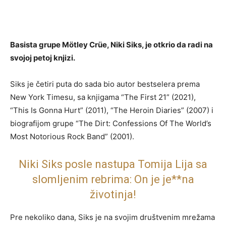
Basista grupe Mötley Crüe, Niki Siks, je otkrio da radi na
svojoj petoj knjizi.
Siks je četiri puta do sada bio autor bestselera prema
New York Timesu, sa knjigama “The First 21” (2021),
“This Is Gonna Hurt” (2011), “The Heroin Diaries” (2007) i
biografijom grupe “The Dirt: Confessions Of The World’s
Most Notorious Rock Band” (2001).
Niki Siks posle nastupa Tomija Lija sa
slomljenim rebrima: On je je**na
životinja!
Pre nekoliko dana, Siks je na svojim društvenim mrežama