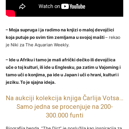
– Moja supruga i ja radimo na knjizi o maloj devojčici
koja putuje po svim tim zemljama u svojoj mašti
– rekao
je Niki za The Aquarian Weekly.
– Ide u Afriku i tamo je mali afrički dečko ili devojčica
uče o toj kulturi, ili ide u Englesku, pa zatim u Vajoming i
tamo uči o konjima, pa ide u Japan i uči o hrani, kulturi i
jeziku. To je sjajna ideja.
Na aukciji kolekcija knjiga Čarlija Votsa…
Samo jedna se procenjuje na 200-
300.000 funti
Biografija benda, “The Dirt” je poslužila kao inspiracija za