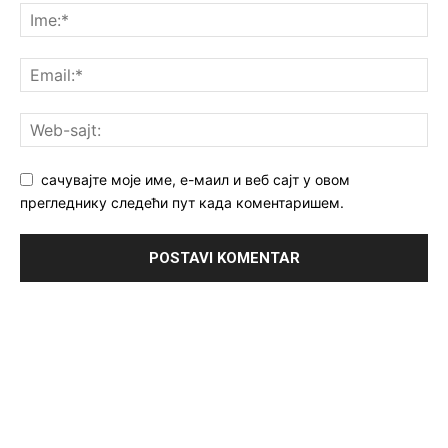
сачувајте моје име, е-маил и веб сајт у овом
прегледнику следећи пут када коментаришем.