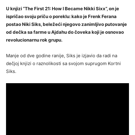
U knjizi “The First 21: How I Became Nikki Sixx”, on je
ispričao svoju priču o poreklu: kako je Frenk Ferana
postao Niki Siks, beležeći njegovo zanimljivo putovanje
od dečka sa farme u Ajdahu do čoveka koji je osnovao
revolucionarnu rok grupu.
Manje od dve godine ranije, Siks je izjavio da radi na
dečjoj knjizi o raznolikosti sa svojom suprugom Kortni
Siks.