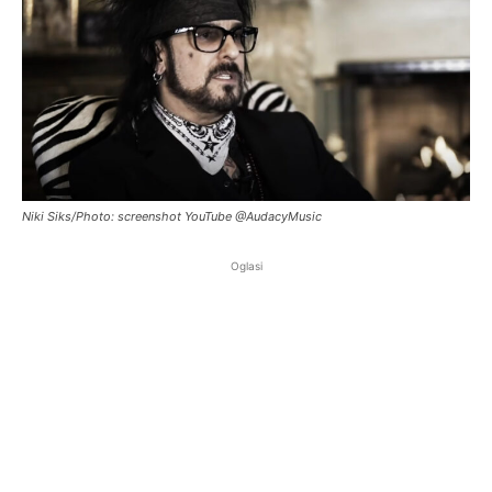
Niki Siks/Photo: screenshot YouTube @AudacyMusic
Oglasi