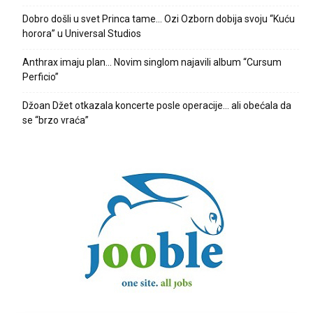
Dobro došli u svet Princa tame… Ozi Ozborn dobija svoju “Kuću
horora” u Universal Studios
Anthrax imaju plan… Novim singlom najavili album “Cursum
Perficio”
Džoan Džet otkazala koncerte posle operacije… ali obećala da
se “brzo vraća”