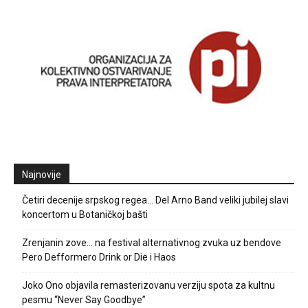
Najnovije
Četiri decenije srpskog regea… Del Arno Band veliki jubilej slavi
koncertom u Botaničkoj bašti
Zrenjanin zove… na festival alternativnog zvuka uz bendove
Pero Defformero Drink or Die i Haos
Joko Ono objavila remasterizovanu verziju spota za kultnu
pesmu “Never Say Goodbye”