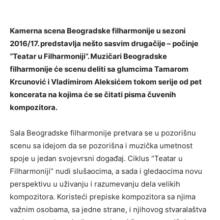
Kamerna scena Beogradske filharmonije u sezoni
2016/17. predstavlja nešto sasvim drugačije – počinje
“Teatar u Filharmoniji”. Muzičari Beogradske
filharmonije će scenu deliti sa glumcima Tamarom
Krcunović i Vladimirom Aleksićem tokom serije od pet
koncerata na kojima će se čitati pisma čuvenih
kompozitora.
Sala Beogradske filharmonije pretvara se u pozorišnu
scenu sa idejom da se pozorišna i muzička umetnost
spoje u jedan svojevrsni događaj. Ciklus “Teatar u
Filharmoniji” nudi slušaocima, a sada i gledaocima novu
perspektivu u uživanju i razumevanju dela velikih
kompozitora. Koristeći prepiske kompozitora sa njima
važnim osobama, sa jedne strane, i njihovog stvaralaštva