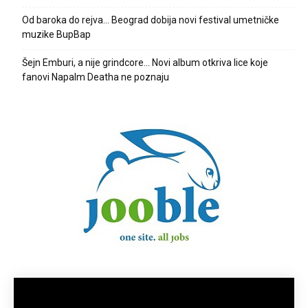
Od baroka do rejva… Beograd dobija novi festival umetničke
muzike BupBap
Šejn Emburi, a nije grindcore… Novi album otkriva lice koje
fanovi Napalm Deatha ne poznaju