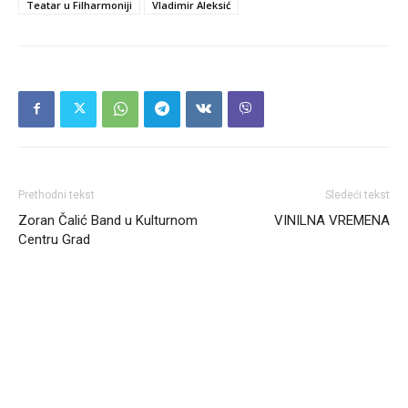
Teatar u Filharmoniji
Vladimir Aleksić
Prethodni tekst
Sledeći tekst
Zoran Čalić Band u Kulturnom
VINILNA VREMENA
Centru Grad