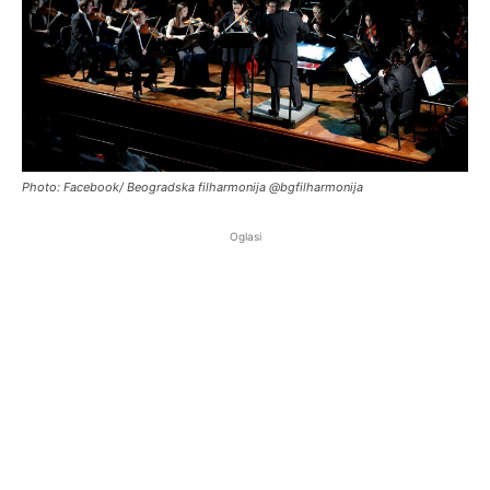
Photo: Facebook/ Beogradska filharmonija @bgfilharmonija
Oglasi