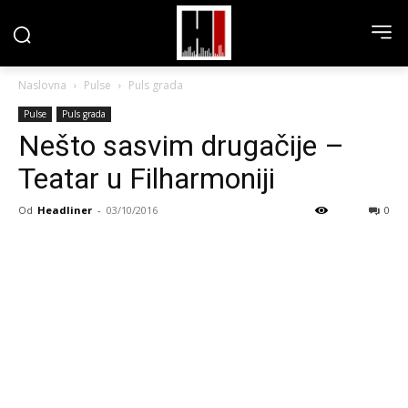
Naslovna
Pulse
Puls grada
Pulse
Puls grada
Nešto sasvim drugačije –
Teatar u Filharmoniji
Od
Headliner
-
03/10/2016
0