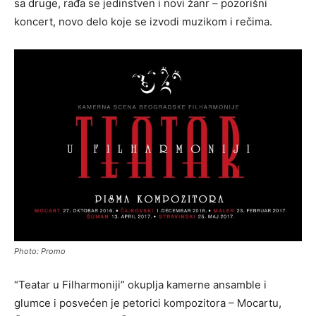
sa druge, rađa se jedinstven i novi žanr – pozorišni
koncert, novo delo koje se izvodi muzikom i rečima.
Photo: Promo
“Teatar u Filharmoniji” okuplja kamerne ansamble i
glumce i posvećen je petorici kompozitora – Mocartu,