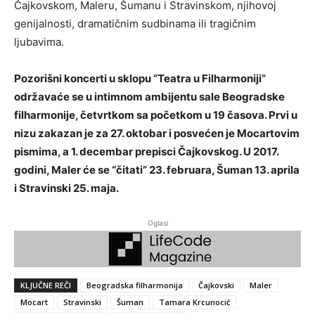
Čajkovskom, Maleru, Šumanu i Stravinskom, njihovoj
genijalnosti, dramatičnim sudbinama ili tragičnim
ljubavima.
Pozorišni koncerti u sklopu “Teatra u Filharmoniji”
održavaće se u intimnom ambijentu sale Beogradske
filharmonije, četvrtkom sa početkom u 19 časova. Prvi u
nizu zakazan je za 27. oktobar i posvećen je Mocartovim
pismima, a 1. decembar prepisci Čajkovskog. U 2017.
godini, Maler će se “čitati” 23. februara, Šuman 13. aprila
i Stravinski 25. maja.
Oglasi
KLJUČNE REČI
Beogradska filharmonija
Čajkovski
Maler
Mocart
Stravinski
Šuman
Tamara Krcunocić