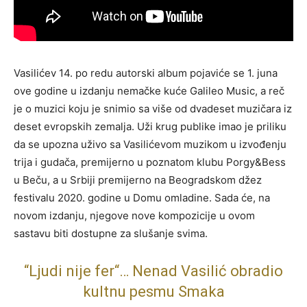
Vasilićev 14. po redu autorski album pojaviće se 1. juna
ove godine u izdanju nemačke kuće Galileo Music, a reč
je o muzici koju je snimio sa više od dvadeset muzičara iz
deset evropskih zemalja. Uži krug publike imao je priliku
da se upozna uživo sa Vasilićevom muzikom u izvođenju
trija i gudača, premijerno u poznatom klubu Porgy&Bess
u Beču, a u Srbiji premijerno na Beogradskom džez
festivalu 2020. godine u Domu omladine. Sada će, na
novom izdanju, njegove nove kompozicije u ovom
sastavu biti dostupne za slušanje svima.
“Ljudi nije fer“… Nenad Vasilić obradio
kultnu pesmu Smaka