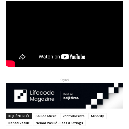
Oglasi
KLJUČNE REČI
Galileo Music
kontrabasista
Minority
Nenad Vasilić
Nenad Vasilić - Bass & Strings