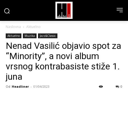
Naslovna
Aktuelno
Aktuelno
Muzika
Jazz&Classic
Nenad Vasilić objavio spot za
“Minority”, a novi album
vrsnog kontrabasiste stiže 1.
juna
Od
Headliner
-
01/04/2023
0