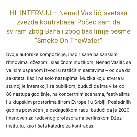
HL INTERVJU – Nenad Vasilić, svetska
zvezda kontrabasa: Počeo sam da
sviram zbog Baha i zbog bas linije pesme
“Smoke On TheWater”
Svoje autorske kompozicije, inspirisane balkanskim
ritmovima, džezom i klasičnom muzikom, Nenad Vasilić sa
velikim uspehom izvodi u različitim sastavima – od dua do
seksteta, kao i na solo nastupima. Muzika koju stvara u
stalnoj je interakciji sa publikom, budući da ima više od
80 nastupa godišnje, na koncertnim scenama, festivalima
i u klupskim prostorima širom Evrope i u Srbiji. Poslednjih
godina posvećen je pedagoškom radu, budući da je 2020.
imenovan za redovnog profesora na berlinskom Džez
institutu, kao i šefa katedre za kontrabas.