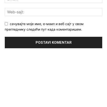
сачувајте моје име, е-маил и веб сајт у овом
прегледнику следећи пут када коментаришем.