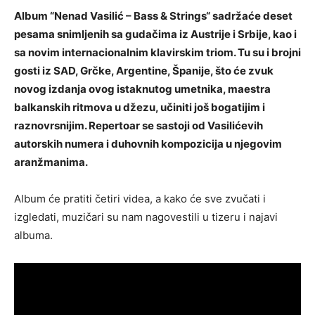
Album “Nenad Vasilić – Bass & Strings“ sadržaće deset
pesama snimljenih sa gudačima iz Austrije i Srbije, kao i
sa novim internacionalnim klavirskim triom. Tu su i brojni
gosti iz SAD, Grčke, Argentine, Španije, što će zvuk
novog izdanja ovog istaknutog umetnika, maestra
balkanskih ritmova u džezu, učiniti još bogatijim i
raznovrsnijim. Repertoar se sastoji od Vasilićevih
autorskih numera i duhovnih kompozicija u njegovim
aranžmanima.
Album će pratiti četiri videa, a kako će sve zvučati i
izgledati, muzičari su nam nagovestili u tizeru i najavi
albuma.