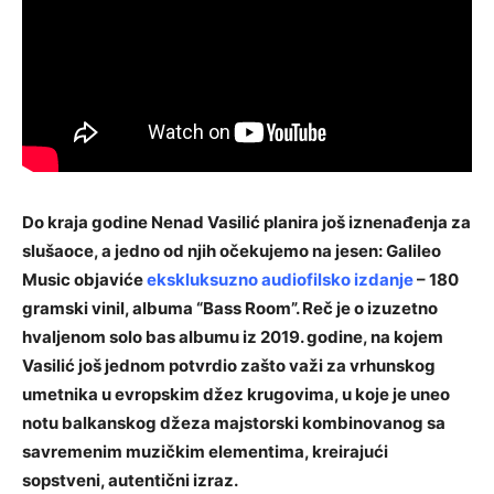
Do kraja godine Nenad Vasilić planira još iznenađenja za
slušaoce, a jedno od njih očekujemo na jesen: Galileo
Music objaviće
ekskluksuzno audiofilsko izdanje
– 180
gramski vinil, albuma “Bass Room”. Reč je o izuzetno
hvaljenom solo bas albumu iz 2019. godine, na kojem
Vasilić još jednom potvrdio zašto važi za vrhunskog
umetnika u evropskim džez krugovima, u koje je uneo
notu balkanskog džeza majstorski kombinovanog sa
savremenim muzičkim elementima, kreirajući
sopstveni, autentični izraz.