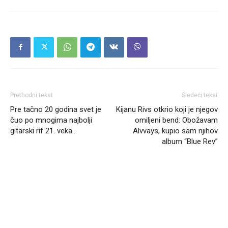
Prethodni tekst
Sledeći tekst
Pre tačno 20 godina svet je
Kijanu Rivs otkrio koji je njegov
čuo po mnogima najbolji
omiljeni bend: Obožavam
gitarski rif 21. veka…
Alvvays, kupio sam njihov
album “Blue Rev”