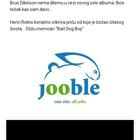
Brus Dikinson nema dilemu u vezi novog solo albuma: Biće
težak kao sam đavo…
Henri Rolins konačno otkriva priču od koje je bežao čitavog
života… Stižu memoari “Bait Dog Boy”