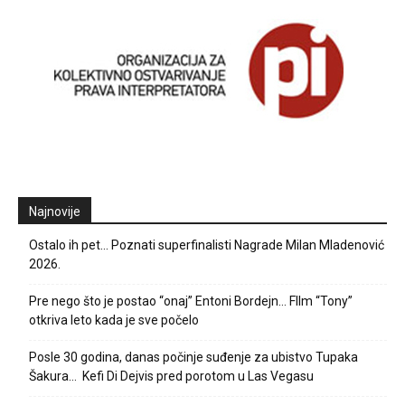
Najnovije
Ostalo ih pet… Poznati superfinalisti Nagrade Milan Mladenović
2026.
Pre nego što je postao “onaj” Entoni Bordejn… FIlm “Tony”
otkriva leto kada je sve počelo
Posle 30 godina, danas počinje suđenje za ubistvo Tupaka
Šakura… Kefi Di Dejvis pred porotom u Las Vegasu