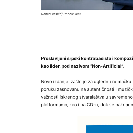
Nenad Vasilić/ Photo: AleX
Proslavljeni srpski kontrabasista i kompozit
kao lider, pod nazivom “Non-Artificial”.
Novo izdanje izašlo je za uglednu nemačku 
poruku zasnovanu na autentičnosti i muzičkom
važnosti iskrenog stvaralaštva u savremeno
platformama, kao i na CD-u, dok se naknadno