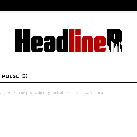
PULSE
tudijsko izdanje proslavljenog kontrabasiste Nenada Vasilića