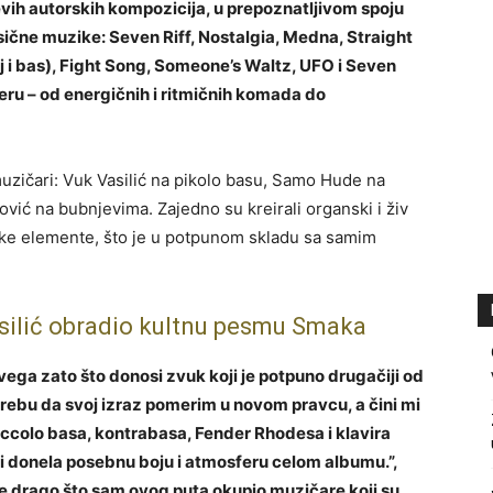
evih autorskih kompozicija, u prepoznatljivom spoju
ične muzike: Seven Riff, Nostalgia, Medna, Straight
j i bas), Fight Song, Someone’s Waltz, UFO i Seven
ru – od energičnih i ritmičnih komada do
uzičari: Vuk Vasilić na pikolo basu, Samo Hude na
ović na bubnjevima. Zajedno su kreirali organski i živ
ske elemente, što je u potpunom skladu sa samim
asilić obradio kultnu pesmu Smaka
ega zato što donosi zvuk koji je potpuno drugačiji od
rebu da svoj izraz pomerim u novom pravcu, a čini mi
piccolo basa, kontrabasa, Fender Rhodesa i klavira
a i donela posebnu boju i atmosferu celom albumu.”,
 je drago što sam ovog puta okupio muzičare koji su