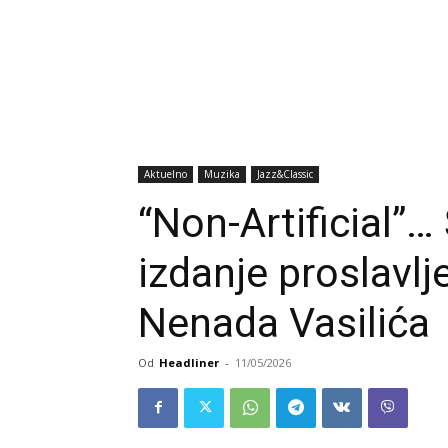
Aktuelno
Muzika
Jazz&Classic
“Non-Artificial”
izdanje proslavl
Nenada Vasilića
Od
Headliner
-
11/05/2026