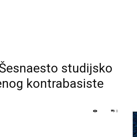
… Šesnaesto studijsko
jenog kontrabasiste
0