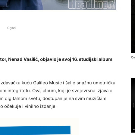
Oglasi
Kn
or, Nenad Vasilić, objavio je svoj 16. studijski album
izdavačku kuću Galileo Music i šalje snažnu umetničku
 integritetu. Ovaj album, koji je svojevrsna izjava o
m digitalnom svetu, dostupan je na svim muzičkim
 očekuje i vinilno izdanje.