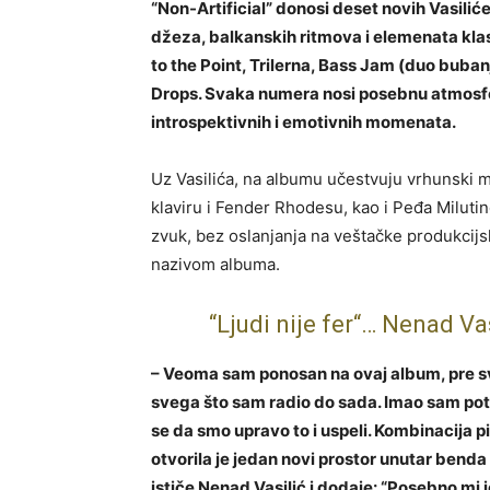
“Non-Artificial” donosi deset novih Vasilić
džeza, balkanskih ritmova i elemenata klas
to the Point, Trilerna, Bass Jam (duo buban
Drops. Svaka numera nosi posebnu atmosfe
introspektivnih i emotivnih momenata.
Uz Vasilića, na albumu učestvuju vrhunski m
klaviru i Fender Rhodesu, kao i Peđa Milutin
zvuk, bez oslanjanja na veštačke produkcij
nazivom albuma.
“Ljudi nije fer“… Nenad V
– Veoma sam ponosan na ovaj album, pre sv
svega što sam radio do sada. Imao sam pot
se da smo upravo to i uspeli. Kombinacija 
otvorila je jedan novi prostor unutar bend
ističe Nenad Vasilić i dodaje: “Posebno mi