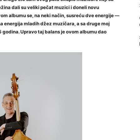
ina dali su veliki pečat muzici i doneli novu
om albumu se, na neki način, susreću dve energije —
na energija mladih džez muzičara, a sa druge moj
25 godina. Upravo taj balans je ovom albumu dao