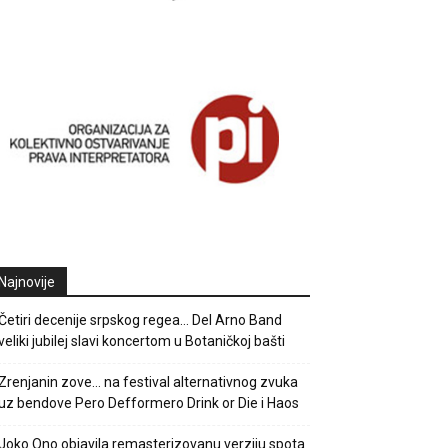
Najnovije
Četiri decenije srpskog regea… Del Arno Band
veliki jubilej slavi koncertom u Botaničkoj bašti
Zrenjanin zove… na festival alternativnog zvuka
uz bendove Pero Defformero Drink or Die i Haos
Joko Ono objavila remasterizovanu verziju spota