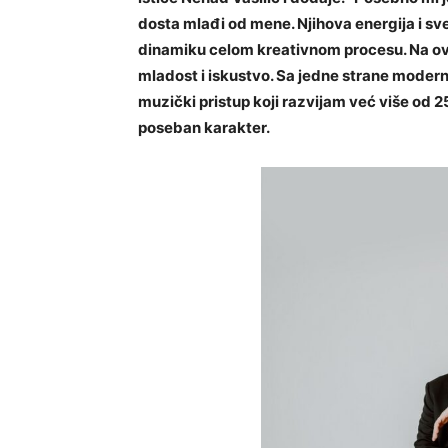
dosta mlađi od mene. Njihova energija i svež
dinamiku celom kreativnom procesu. Na ov
mladost i iskustvo. Sa jedne strane moder
muzički pristup koji razvijam već više od 
poseban karakter.