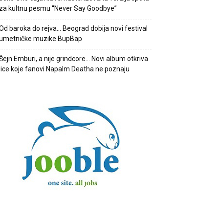
za kultnu pesmu “Never Say Goodbye”
Od baroka do rejva… Beograd dobija novi festival
umetničke muzike BupBap
Šejn Emburi, a nije grindcore… Novi album otkriva
lice koje fanovi Napalm Deatha ne poznaju