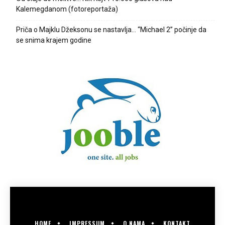
Kalemegdanom (fotoreportaža)
Priča o Majklu Džeksonu se nastavlja… “Michael 2” počinje da
se snima krajem godine
HOME
IMPRESSUM
O NAMA
KONTAKT