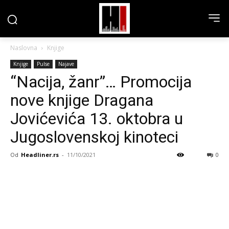
Naslovna
Knjige
Knjige
Pulse
Najave
“Nacija, žanr”… Promocija
nove knjige Dragana
Jovićevića 13. oktobra u
Jugoslovenskoj kinoteci
Od
Headliner.rs
-
11/10/2021
0