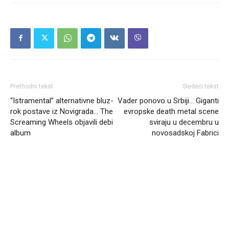
Prethodni tekst
Sledeći tekst
“Istramental” alternativne bluz-
Vader ponovo u Srbiji… Giganti
rok postave iz Novigrada… The
evropske death metal scene
Screaming Wheels objavili debi
sviraju u decembru u
album
novosadskoj Fabrici