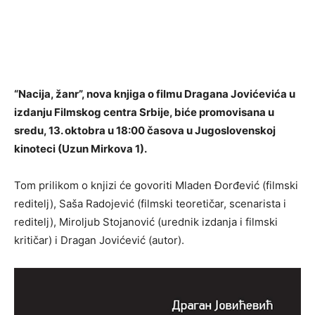
“Nacija, žanr”, nova knjiga o filmu Dragana Jovićevića u
izdanju Filmskog centra Srbije, biće promovisana u
sredu, 13. oktobra u 18:00 časova u Jugoslovenskoj
kinoteci (Uzun Mirkova 1).
Tom prilikom o knjizi će govoriti Mladen Đorđević (filmski
reditelj), Saša Radojević (filmski teoretičar, scenarista i
reditelj), Miroljub Stojanović (urednik izdanja i filmski
kritičar) i Dragan Jovićević (autor).