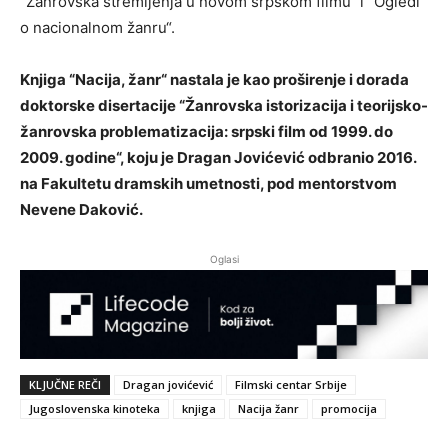
“Žanrovska stremljenja u novom srpskom filmu“ i “Ogledi
o nacionalnom žanru“.
Knjiga “Nacija, žanr“ nastala je kao proširenje i dorada
doktorske disertacije “Žanrovska istorizacija i teorijsko-
žanrovska problematizacija: srpski film od 1999. do
2009. godine“, koju je Dragan Jovićević odbranio 2016.
na Fakultetu dramskih umetnosti, pod mentorstvom
Nevene Daković.
Oglasi
KLJUČNE REČI
Dragan jovićević
Filmski centar Srbije
Jugoslovenska kinoteka
knjiga
Nacija žanr
promocija