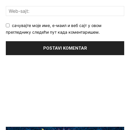
сачувајте моје име, е-маил и веб сајт у овом
прегледнику следећи пут када коментаришем.