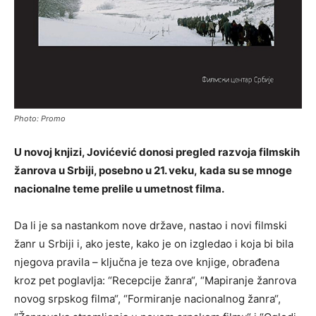
Photo: Promo
U novoj knjizi, Jovićević donosi pregled razvoja filmskih
žanrova u Srbiji, posebno u 21. veku, kada su se mnoge
nacionalne teme prelile u umetnost filma.
Da li je sa nastankom nove države, nastao i novi filmski
žanr u Srbiji i, ako jeste, kako je on izgledao i koja bi bila
njegova pravila – ključna je teza ove knjige, obrađena
kroz pet poglavlja: “Recepcije žanra“, “Mapiranje žanrova
novog srpskog filma“, “Formiranje nacionalnog žanra“,