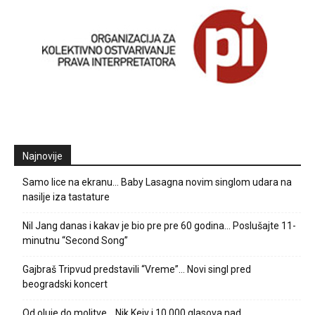
Najnovije
Samo lice na ekranu… Baby Lasagna novim singlom udara na
nasilje iza tastature
Nil Jang danas i kakav je bio pre pre 60 godina… Poslušajte 11-
minutnu “Second Song”
Gajbraš Tripvud predstavili “Vreme”… Novi singl pred
beogradski koncert
Od oluje do molitve… Nik Kejv i 10.000 glasova nad