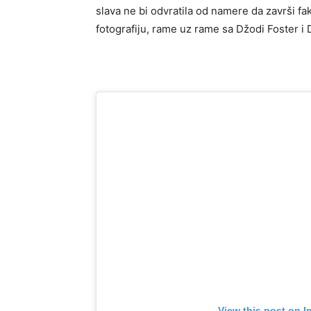
slava ne bi odvratila od namere da završi fakul
fotografiju, rame uz rame sa Džodi Foster 
View this post on I