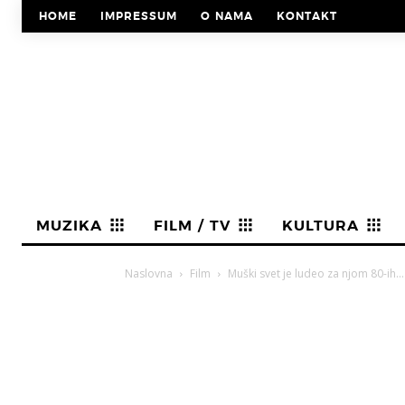
HOME
IMPRESSUM
O NAMA
KONTAKT
MUZIKA
FILM / TV
KULTURA
Naslovna
Film
Muški svet je ludeo za njom 80-ih… 