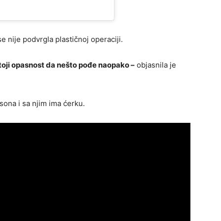
se nije podvrgla plastičnoj operaciji.
toji opasnost da nešto pođe naopako –
objasnila je
ona i sa njim ima ćerku.