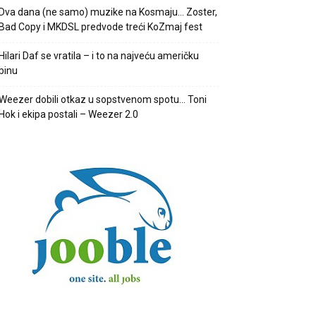
Dva dana (ne samo) muzike na Kosmaju… Zoster,
Bad Copy i MKDSL predvode treći KoZmaj fest
Hilari Daf se vratila – i to na najveću američku
binu
Weezer dobili otkaz u sopstvenom spotu… Toni
Hok i ekipa postali – Weezer 2.0