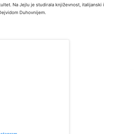
tet. Na Jejlu je studirala književnost, italijanski i
i Dejvidom Duhovnijem.
nstagram