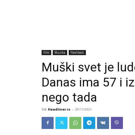
Film
Muzika
Flashback
Muški svet je lu
Danas ima 57 i iz
nego tada
Od
Headliner.rs
-
29/11/2021