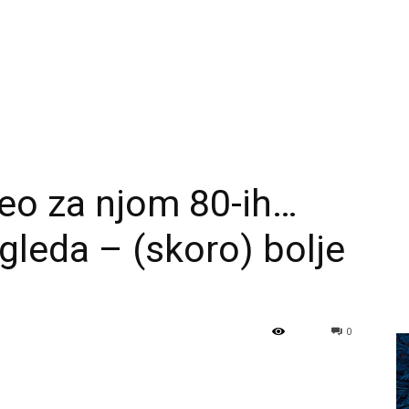
deo za njom 80-ih…
gleda – (skoro) bolje
0