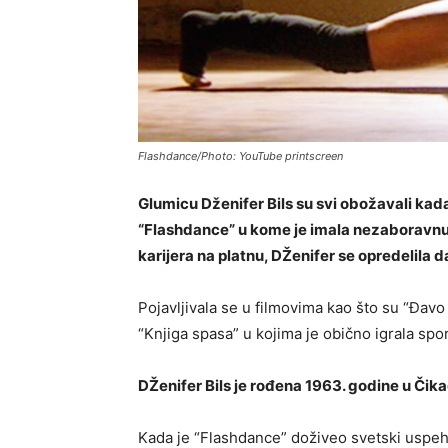
Flashdance/Photo: YouTube printscreen
Glumicu Dženifer Bils su svi obožavali kada
“Flashdance” u kome je imala nezaboravnu 
karijera na platnu, DŽenifer se opredelila 
Pojavljivala se u filmovima kao što su “Đavo 
“Knjiga spasa” u kojima je obično igrala sp
DŽenifer Bils je rođena 1963. godine u Čik
Kada je “Flashdance” doživeo svetski uspeh, 