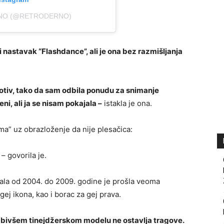
RNO (@RETRODERNO)
 nastavak “Flashdance”, ali je ona bez razmišljanja
otiv, tako da sam odbila ponudu za snimanje
i, ali ja se nisam pokajala –
istakla je ona.
dama” uz obrazloženje da nije plesačica:
– govorila je.
vala od 2004. do 2009. godine je prošla veoma
gej ikona, kao i borac za gej prava.
i bivšem tinejdžerskom modelu ne ostavlja tragove.