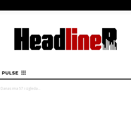
PULSE
Danas ima 57 i izgleda...