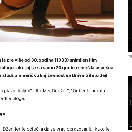
Kn
 je pre više od 30. godina (1983) snimljen film
ulogu. Iako joj se sa samo 20 godina smešila uspešna
da studira američku književnost na Univerzitetu Jejl.
u plavoj haljini”, “Rodžer Dodžer”, “Odbegla porota”,
oredne uloge.
agu.
Dženifer je odlučila da se vrati obrazovanju, kako je