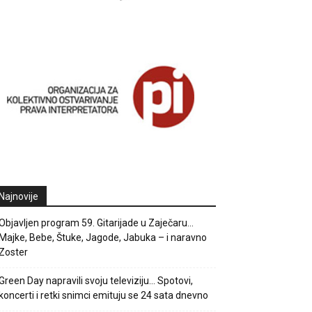
Najnovije
Objavljen program 59. Gitarijade u Zaječaru…
Majke, Bebe, Štuke, Jagode, Jabuka – i naravno
Zoster
Green Day napravili svoju televiziju… Spotovi,
koncerti i retki snimci emituju se 24 sata dnevno