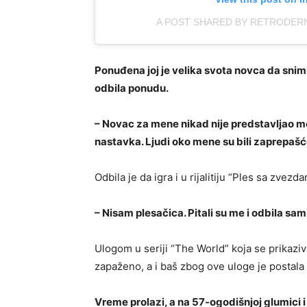
A POST SHARED BY RETRODE
Ponuđena joj je velika svota novca da snimi
odbila ponudu.
– Novac za mene nikad nije predstavljao m
nastavka. Ljudi oko mene su bili zaprepašćen
Odbila je da igra i u rijalitiju “Ples sa zvez
– Nisam plesačica. Pitali su me i odbila sam
Ulogom u seriji “The World” koja se prikazi
zapaženo, a i baš zbog ove uloge je postala 
Vreme prolazi, a na 57-ogodišnjoj glumici 