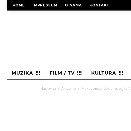
HOME
IMPRESSUM
O NAMA
KONTAKT
MUZIKA
FILM / TV
KULTURA
Naslovna
Aktuelno
Makedonska vlada izdvojila 1,5 