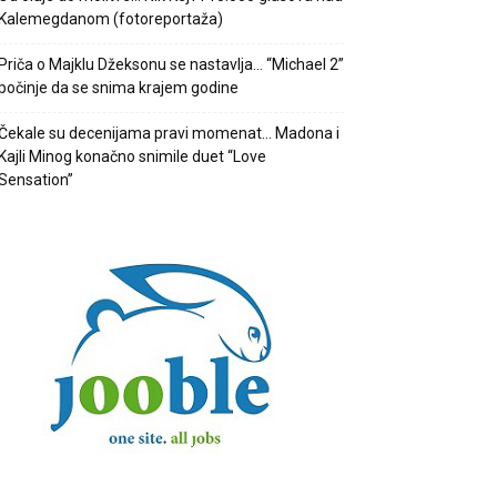
Kalemegdanom (fotoreportaža)
Priča o Majklu Džeksonu se nastavlja… “Michael 2”
počinje da se snima krajem godine
Čekale su decenijama pravi momenat… Madona i
Kajli Minog konačno snimile duet “Love
Sensation”