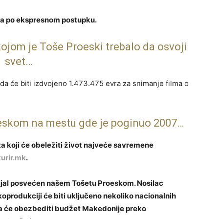
na po ekspresnom postupku.
ojom je Toše Proeski trebalo da osvoji
svet…
a će biti izdvojeno 1.473.475 evra za snimanje filma o
eskom na mestu gde je poginuo 2007…
ta koji će obeležiti život najveće savremene
kurir.mk
.
rijal posvećen našem Tošetu Proeskom. Nosilac
oprodukciji će biti uključeno nekoliko nacionalnih
tva će obezbediti budžet Makedonije preko