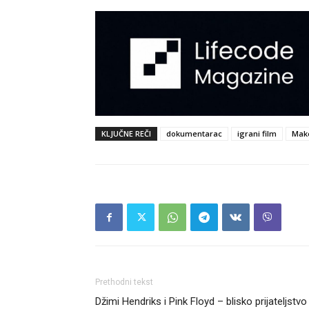
KLJUČNE REČI
dokumentarac
igrani film
Mak
Prethodni tekst
Džimi Hendriks i Pink Floyd – blisko prijateljstvo