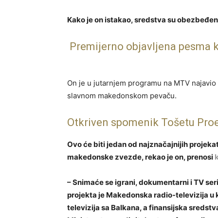
Kako je on istakao, sredstva su obezbeđe
Premijerno objavljena pesma k
On je u jutarnjem programu na MTV najavio d
slavnom makedonskom pevaču.
Otkriven spomenik Tošetu Pro
Ovo će biti jedan od najznačajnijih projeka
makedonske zvezde, rekao je on, prenosi
– Snimaće se igrani, dokumentarni i TV se
projekta je Makedonska radio-televizija u k
televizija sa Balkana, a finansijska sreds