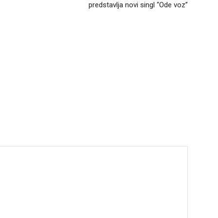
predstavlja novi singl “Ode voz”