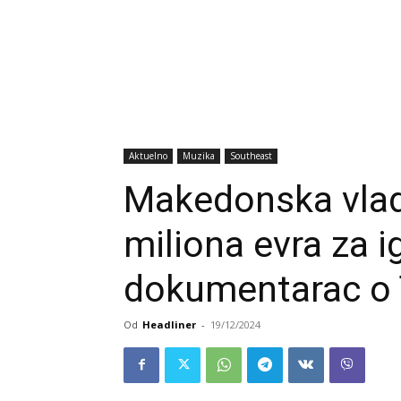
Aktuelno
Muzika
Southeast
Makedonska vlada
miliona evra za ig
dokumentarac o
Od
Headliner
-
19/12/2024