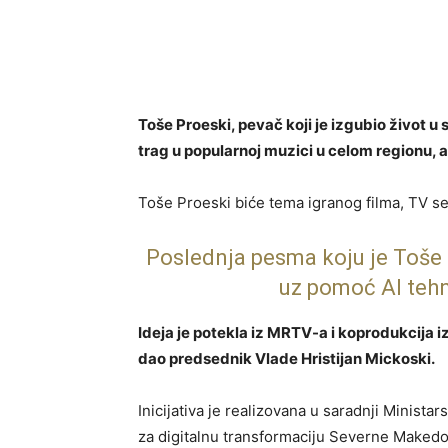
Toše Proeski, pevač koji je izgubio život u 
trag u popularnoj muzici u celom regionu, 
Toše Proeski biće tema igranog filma, TV se
Poslednja pesma koju je Toše 
uz pomoć AI tehn
Ideja je potekla iz MRTV-a i koprodukcija iz 
dao predsednik Vlade Hristijan Mickoski.
Inicijativa je realizovana u saradnji Ministar
za digitalnu transformaciju Severne Makedo