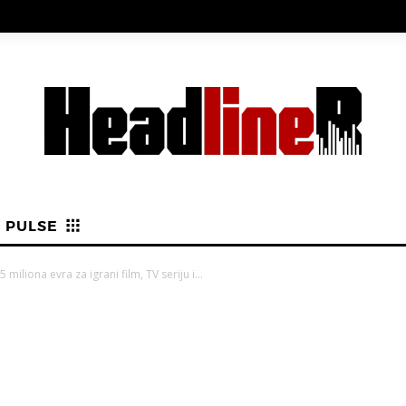
PULSE
miliona evra za igrani film, TV seriju i...