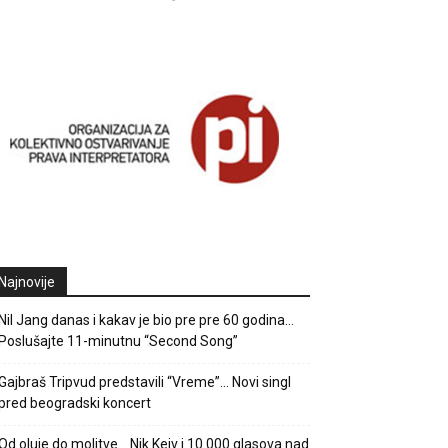
Najnovije
Nil Jang danas i kakav je bio pre pre 60 godina…
Poslušajte 11-minutnu “Second Song”
Gajbraš Tripvud predstavili “Vreme”… Novi singl
pred beogradski koncert
Od oluje do molitve… Nik Kejv i 10.000 glasova nad