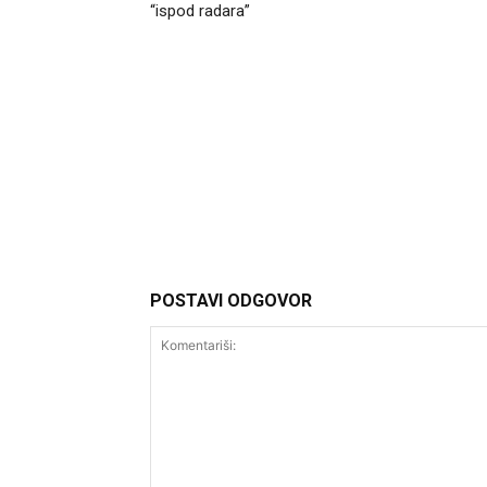
“ispod radara”
Headliner
POSTAVI ODGOVOR