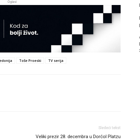
Oglasi
edonija
Toše Proeski
TV serija
Sledeći tekst
Veliki prezir 28. decembra u Dorćol Platzu