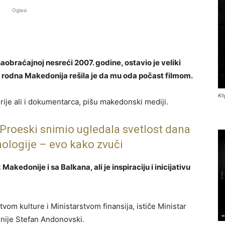
Oglasi
saobraćajnoj nesreći 2007. godine, ostavio je veliki
a rodna Makedonija rešila je da mu oda počast filmom.
Kn
rije ali i dokumentarca, pišu makedonski mediji.
Proeski snimio ugledala svetlost dana
ologije – evo kako zvuči
Makedonije i sa Balkana, ali je inspiraciju i inicijativu
stvom kulture i Ministarstvom finansija, ističe Ministar
nije Stefan Andonovski.