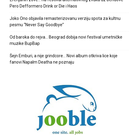
Pero Defformero Drink or Die i Haos
Joko Ono objavila remasterizovanu verziju spota za kultnu
pesmu “Never Say Goodbye”
Od baroka do rejva… Beograd dobija novi festival umetničke
muzike BupBap
Šejn Emburi, a nije grindcore… Novi album otkriva lice koje
fanovi Napalm Deatha ne poznaju