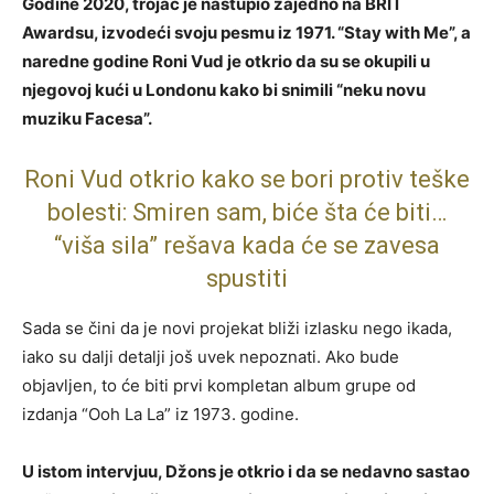
Godine 2020, trojac je nastupio zajedno na BRIT
Awardsu, izvodeći svoju pesmu iz 1971. “Stay with Me”, a
naredne godine Roni Vud je otkrio da su se okupili u
njegovoj kući u Londonu kako bi snimili “neku novu
muziku Facesa”.
Roni Vud otkrio kako se bori protiv teške
bolesti: Smiren sam, biće šta će biti…
“viša sila” rešava kada će se zavesa
spustiti
Sada se čini da je novi projekat bliži izlasku nego ikada,
iako su dalji detalji još uvek nepoznati. Ako bude
objavljen, to će biti prvi kompletan album grupe od
izdanja “Ooh La La” iz 1973. godine.
U istom intervjuu, Džons je otkrio i da se nedavno sastao