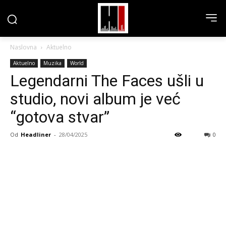
Naslovna
Aktuelno
Aktuelno
Muzika
World
Legendarni The Faces ušli u
studio, novi album je već
“gotova stvar”
Od
Headliner
-
28/04/2025
0