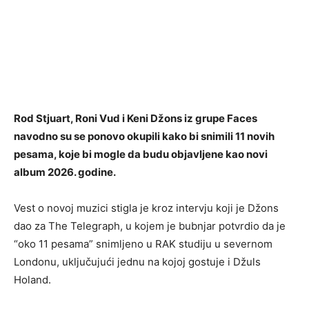
Rod Stjuart, Roni Vud i Keni Džons iz grupe Faces
navodno su se ponovo okupili kako bi snimili 11 novih
pesama, koje bi mogle da budu objavljene kao novi
album 2026. godine.
Vest o novoj muzici stigla je kroz intervju koji je Džons
dao za The Telegraph, u kojem je bubnjar potvrdio da je
“oko 11 pesama” snimljeno u RAK studiju u severnom
Londonu, uključujući jednu na kojoj gostuje i Džuls
Holand.