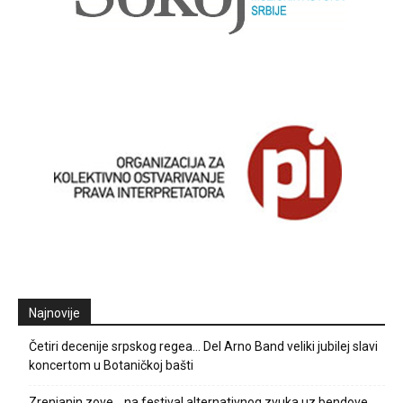
Najnovije
Četiri decenije srpskog regea… Del Arno Band veliki jubilej slavi
koncertom u Botaničkoj bašti
Zrenjanin zove… na festival alternativnog zvuka uz bendove