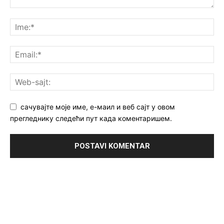
сачувајте моје име, е-маил и веб сајт у овом
прегледнику следећи пут када коментаришем.