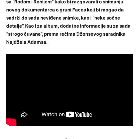
sa “Rodom i Ronijem” kako bi razgovarali o snimanju
novog dokumentarca o grupi Faces koji bi mogao da
sadrži do sada neviđene snimke, kao i “neke sočne
detalje”. Kao i za album, dodatne informacije su za sada
“strogo čuvane”, prema rečima Džonsovog saradnika
Najdžela Adamsa.