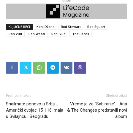
Oglasi
KLJUČNE REČI
Keni Džons
Rod Stewart
Rod Stjuart
Ron Vud
Ron Wood
Roni Vud
The Faces
Prethodni tekst
Sledeći tekst
Snailmate ponovo u Srbiji…
Vreme je za “Sabiranje”… Ana
Američki dvojac 15. i 16. maja
& The Changes predstavili novi
u Svilajncu i Beogradu
album