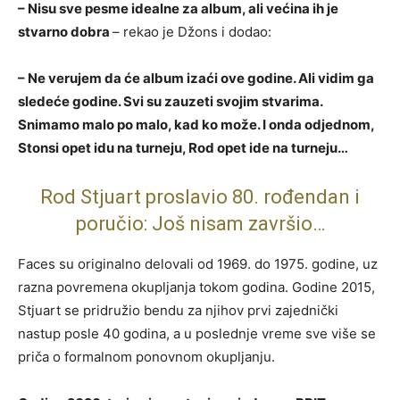
– Nisu sve pesme idealne za album, ali većina ih je
stvarno dobra
– rekao je Džons i dodao:
– Ne verujem da će album izaći ove godine. Ali vidim ga
sledeće godine. Svi su zauzeti svojim stvarima.
Snimamo malo po malo, kad ko može. I onda odjednom,
Stonsi opet idu na turneju, Rod opet ide na turneju…
Rod Stjuart proslavio 80. rođendan i
poručio: Još nisam završio…
Faces su originalno delovali od 1969. do 1975. godine, uz
razna povremena okupljanja tokom godina. Godine 2015,
Stjuart se pridružio bendu za njihov prvi zajednički
nastup posle 40 godina, a u poslednje vreme sve više se
priča o formalnom ponovnom okupljanju.