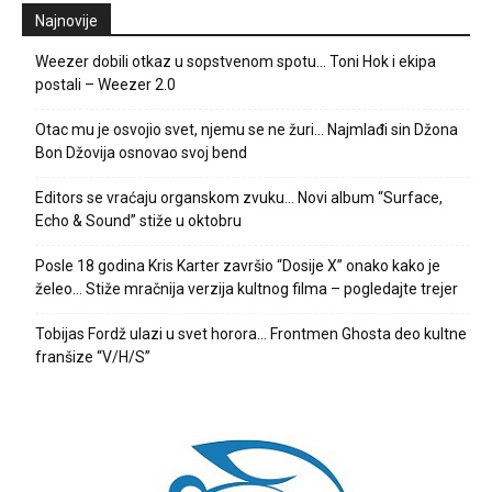
Najnovije
Weezer dobili otkaz u sopstvenom spotu… Toni Hok i ekipa
postali – Weezer 2.0
Otac mu je osvojio svet, njemu se ne žuri… Najmlađi sin Džona
Bon Džovija osnovao svoj bend
Editors se vraćaju organskom zvuku… Novi album “Surface,
Echo & Sound” stiže u oktobru
Posle 18 godina Kris Karter završio “Dosije X” onako kako je
želeo… Stiže mračnija verzija kultnog filma – pogledajte trejer
Tobijas Fordž ulazi u svet horora… Frontmen Ghosta deo kultne
franšize “V/H/S”