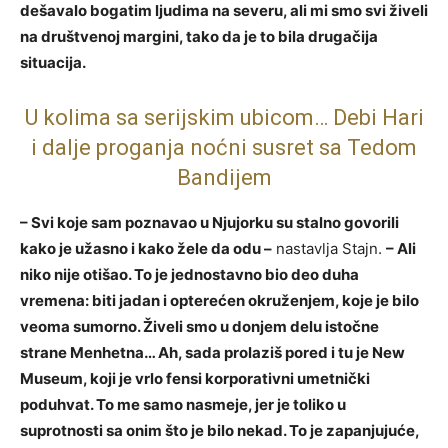
dešavalo bogatim ljudima na severu, ali mi smo svi živeli
na društvenoj margini, tako da je to bila drugačija
situacija.
U kolima sa serijskim ubicom… Debi Hari
i dalje proganja noćni susret sa Tedom
Bandijem
– Svi koje sam poznavao u Njujorku su stalno govorili
kako je užasno i kako žele da odu –
nastavlja Stajn.
– Ali
niko nije otišao. To je jednostavno bio deo duha
vremena: biti jadan i opterećen okruženjem, koje je bilo
veoma sumorno. Živeli smo u donjem delu istočne
strane Menhetna… Ah, sada prolaziš pored i tu je New
Museum, koji je vrlo fensi korporativni umetnički
poduhvat. To me samo nasmeje, jer je toliko u
suprotnosti sa onim što je bilo nekad. To je zapanjujuće,