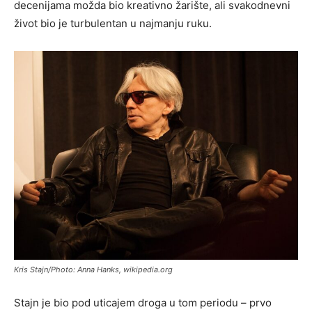
decenijama možda bio kreativno žarište, ali svakodnevni
život bio je turbulentan u najmanju ruku.
Kris Stajn/Photo: Anna Hanks, wikipedia.org
Stajn je bio pod uticajem droga u tom periodu – prvo