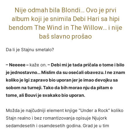
Nije odmah bila Blondi… Ovo je prvi
album koji je snimila Debi Hari sa hipi
bendom The Wind in The Willow… i nije
baš slavno prošao
Da li je Stajnu smetalo?
– Neeeee –
kaže on.
– Debi mi je tada pričala o tome i bilo
je jednostavno… Mislim da su osećali obavezu. I ne znam
koliko je Igi zapravo bio uporan jer je imao devojku sa
sobom na turneji. Tako da bih morao nju da pitam o
tome, ali Bouvi je svakako bio uporan.
Možda je najčudniji element knjige “Under a Rock” koliko
Stajn realno i bez romantizovanja opisuje Njujork
sedamdesetih i osamdesetih godina. Grad je u tim