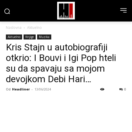
Naslovna
Aktuelno
Aktuelno
Knjige
Muzika
Kris Stajn u autobiografiji
otkrio: I Bouvi i Igi Pop hteli
su da spavaju sa mojom
devojkom Debi Hari…
Od
Headliner
-
13/06/2024
0