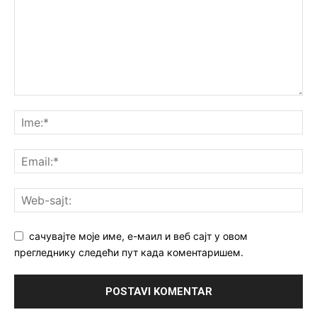
сачувајте моје име, е-маил и веб сајт у овом
прегледнику следећи пут када коментаришем.