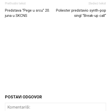
Prethodni tekst
Sledeći tekst
Predstava “Pege u srcu” 20.
Poliester predstavio synth-pop
juna u SKCNS
singl “Break-up call“
Headliner
POSTAVI ODGOVOR