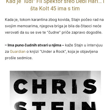
Kad je “ludi” Fil Spektor sreo Debi Hari… i
šta Kolt 45 ima s tim
Kada je, tokom karantina zbog kovida, Stajn počeo rad na
svojim memoarima, njegova briga je bila da čitaoci neće
verovati da su se sve te “čudne” priče zapravo dogodile.
– Ima puno čudnih stvari u njima –
kaže Stajn u intervjuu
za
Guardian
o knjizi “Under a Rock”, koja je objavljena
prošle sedmice.