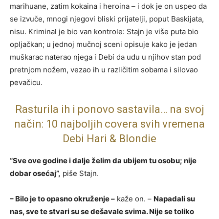
marihuane, zatim kokaina i heroina – i dok je on uspeo da
se izvuče, mnogi njegovi bliski prijatelji, poput Baskijata,
nisu. Kriminal je bio van kontrole: Stajn je više puta bio
opljačkan; u jednoj mučnoj sceni opisuje kako je jedan
muškarac naterao njega i Debi da uđu u njihov stan pod
pretnjom nožem, vezao ih u različitim sobama i silovao
pevačicu.
Rasturila ih i ponovo sastavila… na svoj
način: 10 najboljih covera svih vremena
Debi Hari & Blondie
“Sve ove godine i dalje želim da ubijem tu osobu; nije
dobar osećaj”,
piše Stajn.
– Bilo je to opasno okruženje –
kaže on. –
Napadali su
nas, sve te stvari su se dešavale svima. Nije se toliko