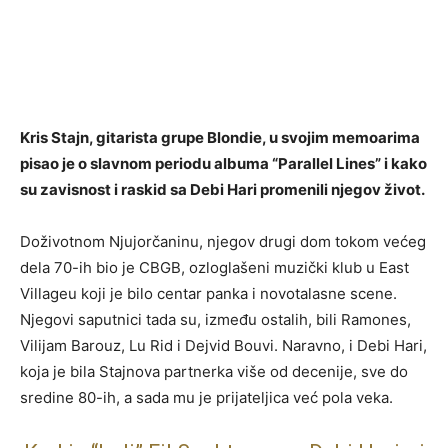
Kris Stajn, gitarista grupe Blondie, u svojim memoarima
pisao je o slavnom periodu albuma “Parallel Lines” i kako
su zavisnost i raskid sa Debi Hari promenili njegov život.
Doživotnom Njujorčaninu, njegov drugi dom tokom većeg
dela 70-ih bio je CBGB, ozloglašeni muzički klub u East
Villageu koji je bilo centar panka i novotalasne scene.
Njegovi saputnici tada su, između ostalih, bili Ramones,
Vilijam Barouz, Lu Rid i Dejvid Bouvi. Naravno, i Debi Hari,
koja je bila Stajnova partnerka više od decenije, sve do
sredine 80-ih, a sada mu je prijateljica već pola veka.