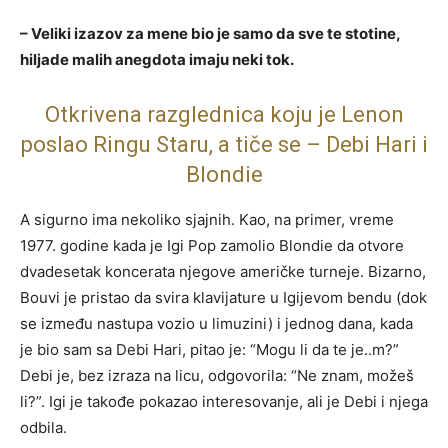
– Veliki izazov za mene bio je samo da sve te stotine,
hiljade malih anegdota imaju neki tok.
Otkrivena razglednica koju je Lenon
poslao Ringu Staru, a tiče se – Debi Hari i
Blondie
A sigurno ima nekoliko sjajnih. Kao, na primer, vreme
1977. godine kada je Igi Pop zamolio Blondie da otvore
dvadesetak koncerata njegove američke turneje. Bizarno,
Bouvi je pristao da svira klavijature u Igijevom bendu (dok
se između nastupa vozio u limuzini) i jednog dana, kada
je bio sam sa Debi Hari, pitao je: “Mogu li da te je..m?”
Debi je, bez izraza na licu, odgovorila: “Ne znam, možeš
li?”. Igi je takođe pokazao interesovanje, ali je Debi i njega
odbila.