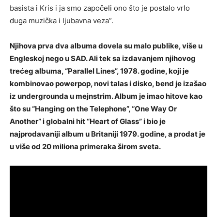
basista i Kris i ja smo započeli ono što je postalo vrlo
duga muzička i ljubavna veza”.
Njihova prva dva albuma dovela su malo publike, više u
Engleskoj nego u SAD. Ali tek sa izdavanjem njihovog
trećeg albuma, “Parallel Lines”, 1978. godine, koji je
kombinovao powerpop, novi talas i disko, bend je izašao
iz undergrounda u mejnstrim. Album je imao hitove kao
što su “Hanging on the Telephone”, “One Way Or
Another” i globalni hit “Heart of Glass” i bio je
najprodavaniji album u Britaniji 1979. godine, a prodat je
u više od 20 miliona primeraka širom sveta.