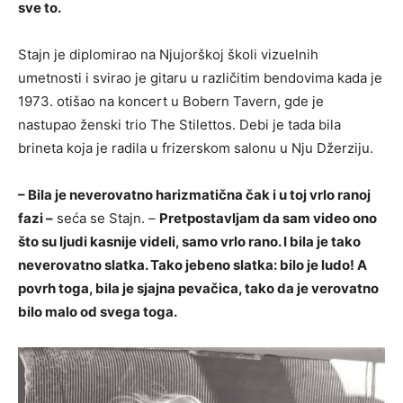
sve to.
Stajn je diplomirao na Njujorškoj školi vizuelnih
umetnosti i svirao je gitaru u različitim bendovima kada je
1973. otišao na koncert u Bobern Tavern, gde je
nastupao ženski trio The Stilettos. Debi je tada bila
brineta koja je radila u frizerskom salonu u Nju Džerziju.
– Bila je neverovatno harizmatična čak i u toj vrlo ranoj
fazi –
seća se Stajn. –
Pretpostavljam da sam video ono
što su ljudi kasnije videli, samo vrlo rano. I bila je tako
neverovatno slatka. Tako jebeno slatka: bilo je ludo! A
povrh toga, bila je sjajna pevačica, tako da je verovatno
bilo malo od svega toga.