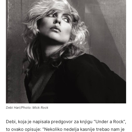
Debi Hari/Photo: Mick Rock
Debi, koja je napisala predgovor za knjigu “Under a Rock”,
to ovako opisuje: “Nekoliko nedelja kasnije trebao nam je