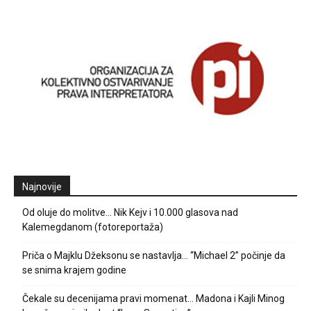
Najnovije
Od oluje do molitve… Nik Kejv i 10.000 glasova nad
Kalemegdanom (fotoreportaža)
Priča o Majklu Džeksonu se nastavlja… “Michael 2” počinje da
se snima krajem godine
Čekale su decenijama pravi momenat… Madona i Kajli Minog