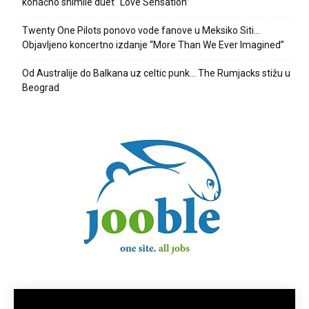
konačno snimile duet “Love Sensation”
Twenty One Pilots ponovo vode fanove u Meksiko Siti…
Objavljeno koncertno izdanje “More Than We Ever Imagined”
Od Australije do Balkana uz celtic punk… The Rumjacks stižu u
Beograd