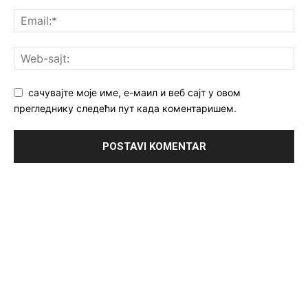
сачувајте моје име, е-маил и веб сајт у овом
прегледнику следећи пут када коментаришем.