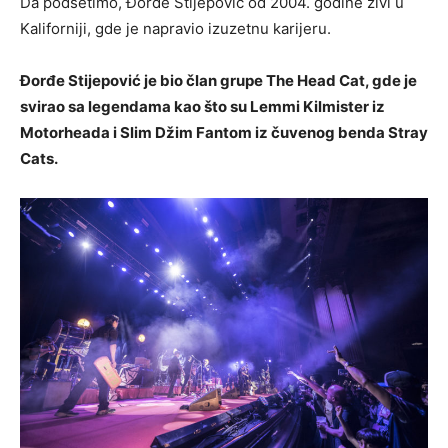
Da podsetimo, Đorđe Stijepović od 2004. godine živi u
Kaliforniji, gde je napravio izuzetnu karijeru.
Đorđe Stijepović je bio član grupe The Head Cat, gde je
svirao sa legendama kao što su Lemmi Kilmister iz
Motorheada i Slim Džim Fantom iz čuvenog benda Stray
Cats.