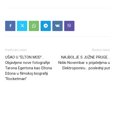
Prethodni tekst
Sledeći tekst
UŠAO U “ELTON MOD”…
NAJBOLJE S JUŽNE PRUGE…
Objavljene nove fotografije
Niški Novembar s prijateljima u
Tarona Egertona kao Eltona
Elektropioniru… poslednji put
Džona u filmskoj biografiji
“Rocketman”