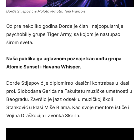
Đorđe Stijepović & Molotov/Photo: Toni Francois
Od pre nekoliko godina Đorđe je član i najpopularnije
psychobilly grupe Tiger Army, sa kojom je nastupao
širom sveta.
Naša publika ga uglavnom poznaje kao vođu grupa
Atomic Sunset i Havana Whisper.
Đorđe Stijepović je diplomirao klasični kontrabas u klasi
prof. Slobodana Gerića na Fakultetu muzičke umetnosti u
Beogradu. Završio je jazz odsek u muzičkoj školi
Stanković u klasi Miše Blama. Kao svoje mentore ističe i
Vojina Draškocija i Zvonka Skerla.