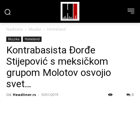
Naslovna
Muzika
Homeland
Muzika
Homeland
Kontrabasista Đorđe
Stijepović s meksičkom
grupom Molotov osvojio
svet…
Od
Headliner.rs
-
10/01/2019
0