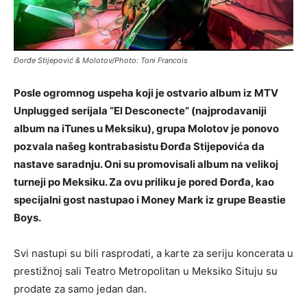
Đorđe Stijepović & Molotov/Photo: Toni Francois
Posle ogromnog uspeha koji je ostvario album iz MTV
Unplugged serijala “El Desconecte” (najprodavaniji
album na iTunes u Meksiku), grupa Molotov je ponovo
pozvala našeg kontrabasistu Đorđa Stijepovića da
nastave saradnju. Oni su promovisali album na velikoj
turneji po Meksiku. Za ovu priliku je pored Đorđa, kao
specijalni gost nastupao i Money Mark iz grupe Beastie
Boys.
Svi nastupi su bili rasprodati, a karte za seriju koncerata u
prestižnoj sali Teatro Metropolitan u Meksiko Situju su
prodate za samo jedan dan.