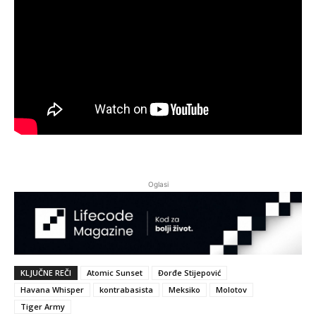
Oglasi
KLJUČNE REČI
Atomic Sunset
Đorđe Stijepović
Havana Whisper
kontrabasista
Meksiko
Molotov
Tiger Army