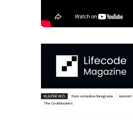
KLJUČNE REČI
Dom omladine Beograda
koncert
The Cockblockers