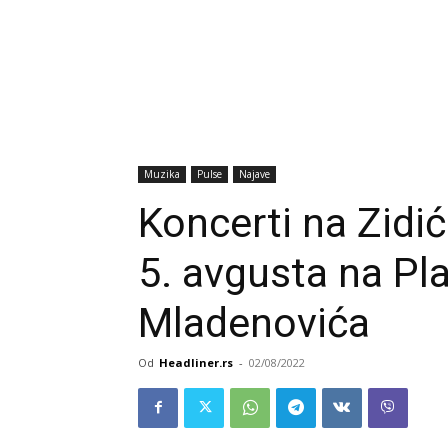
Muzika
Pulse
Najave
Koncerti na Zidi
5. avgusta na Pl
Mladenovića
Od
Headliner.rs
-
02/08/2022