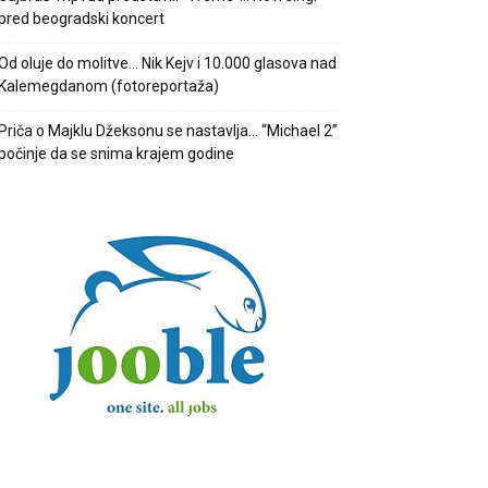
pred beogradski koncert
Od oluje do molitve… Nik Kejv i 10.000 glasova nad
Kalemegdanom (fotoreportaža)
Priča o Majklu Džeksonu se nastavlja… “Michael 2”
počinje da se snima krajem godine