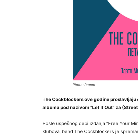
Photo: Promo
The Cockblockers ove godine proslavljaju 
albuma pod nazivom “Let It Out” za (Street
Posle uspešnog debi izdanja “Free Your Min
klubova, bend The Cockblockers je sprema