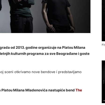
Kn
grada od 2013. godine organizuje na Platou Milana
 letnjih kulturnih programa za sve Beograđane i goste
noj sceni otkrivamo nove bendove i predstavljamo
a Platou Milana Mladenovića nastupiće bend
The