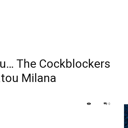
ću… The Cockblockers
atou Milana
0