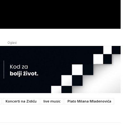
Oglasi
Koncerti na Zidiću
live music
Plato Milana Mladenovića