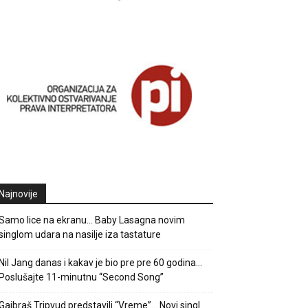
Najnovije
Samo lice na ekranu… Baby Lasagna novim
singlom udara na nasilje iza tastature
Nil Jang danas i kakav je bio pre pre 60 godina…
Poslušajte 11-minutnu “Second Song”
Gajbraš Tripvud predstavili “Vreme”… Novi singl