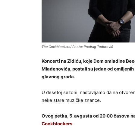
The Cockblockers/ Photo: Predrag Todorović
Koncerti na Zidiću, koje Dom omladine Beo
Mladenovića, postali su jedan od omiljenih
glavnog grada.
U desetoj sezoni, nastavljamo da na otvore
neke stare muzičke znance.
Ovog petka, 5. avgusta od 20:00 časova n
Cockblockers
.