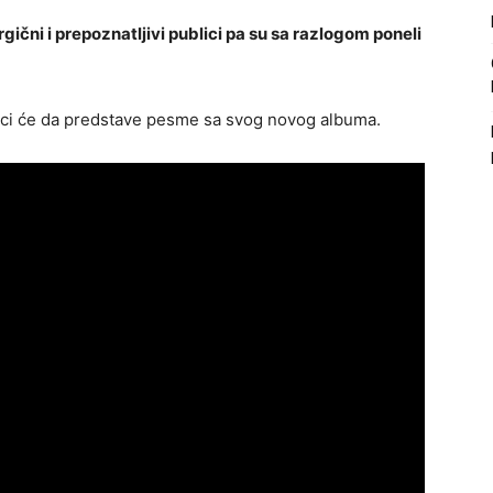
gični i prepoznatljivi publici pa su sa razlogom poneli
ici će da predstave pesme sa svog novog albuma.