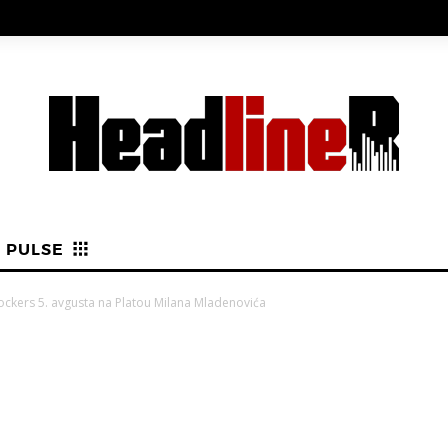
PULSE
ockers 5. avgusta na Platou Milana Mladenovića