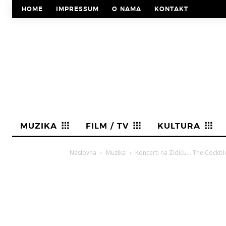
HOME
IMPRESSUM
O NAMA
KONTAKT
MUZIKA
FILM / TV
KULTURA
Naslovna
Muzika
Koncerti na Zidiću… The Cockbl