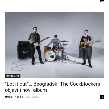
Homeland
“Let it out”… Beogradski The Cockblockers
objavili novi album
Headliner.rs
-
27/10/2021
0