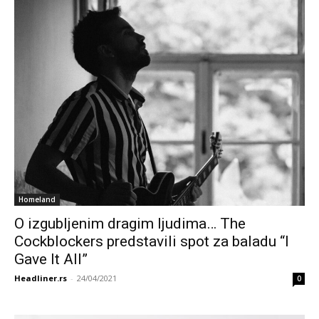
Homeland
O izgubljenim dragim ljudima… The
Cockblockers predstavili spot za baladu “I
Gave It All”
Headliner.rs
-
24/04/2021
0