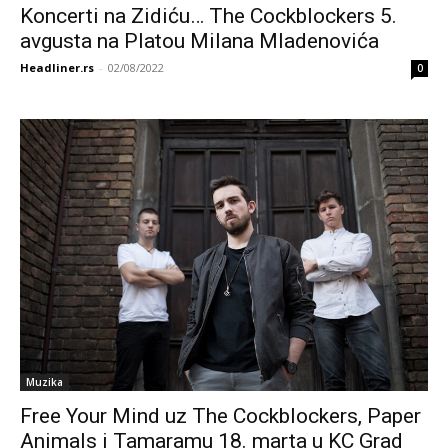
Koncerti na Zidiću… The Cockblockers 5.
avgusta na Platou Milana Mladenovića
Headliner.rs
-
02/08/2022
0
Muzika
Free Your Mind uz The Cockblockers, Paper
Animals i Tamaramu 18. marta u KC Grad