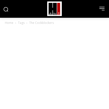
Home
Tags
The Cockblockers