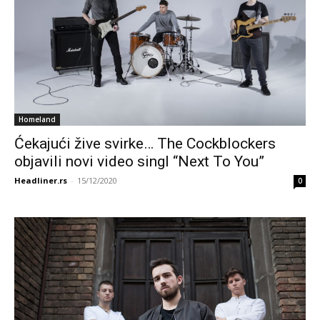
Homeland
Ćekajući žive svirke… The Cockblockers
objavili novi video singl “Next To You”
Headliner.rs
-
15/12/2020
0