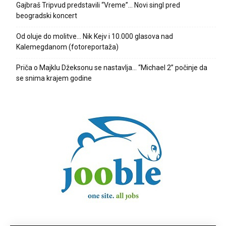
Gajbraš Tripvud predstavili “Vreme”… Novi singl pred
beogradski koncert
Od oluje do molitve… Nik Kejv i 10.000 glasova nad
Kalemegdanom (fotoreportaža)
Priča o Majklu Džeksonu se nastavlja… “Michael 2” počinje da
se snima krajem godine