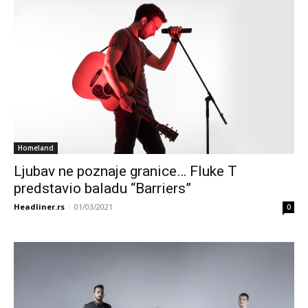
Homeland
Ljubav ne poznaje granice… Fluke T
predstavio baladu “Barriers”
Headliner.rs
-
01/03/2021
0