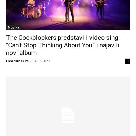
Muzika
The Cockblockers predstavili video singl
“Can’t Stop Thinking About You” i najavili
novi album
Headliner.rs
-
14/03/2020
0