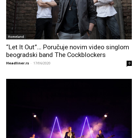
Homeland
“Let It Out”… Poručuje novim video singlom
beogradski band The Cockblockers
Headliner.rs
-
17/06/2020
0