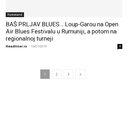
Homeland
BAŠ PRLJAV BLUES… Loup-Garou na Open
Air Blues Festivalu u Rumuniji, a potom na
regionalnoj turneji
Headliner.rs
-
16/07/2019
0
1
2
3