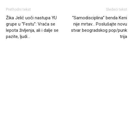
Prethodni tekst
Sledeći tekst
Žika Jelić uoči nastupa YU
“Samodisciplina” benda Keni
grupe u “Festu”: Vraća se
nije mrtav… Poslušajte novu
lepota življenja, ali i dalje se
stvar beogradskog pop/punk
pazite, ljudi…
trija
Headliner.rs
http://Headliner.rs