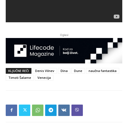
Oglasi
KLJUČNE REČI
Denis Vilnev
Dina
Dune
naučna fantastika
Timoti Šalame
Venecija