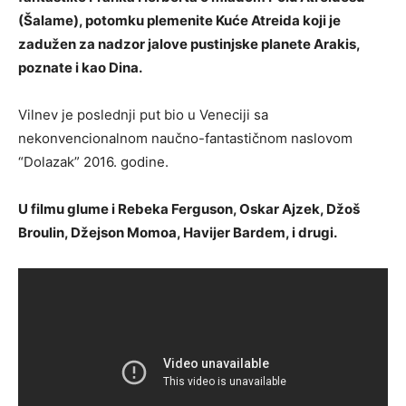
(Šalame), potomku plemenite Kuće Atreida koji je
zadužen za nadzor jalove pustinjske planete Arakis,
poznate i kao Dina.
Vilnev je poslednji put bio u Veneciji sa
nekonvencionalnom naučno-fantastičnom naslovom
“Dolazak” 2016. godine.
U filmu glume i Rebeka Ferguson, Oskar Ajzek, Džoš
Broulin, Džejson Momoa, Havijer Bardem, i drugi.