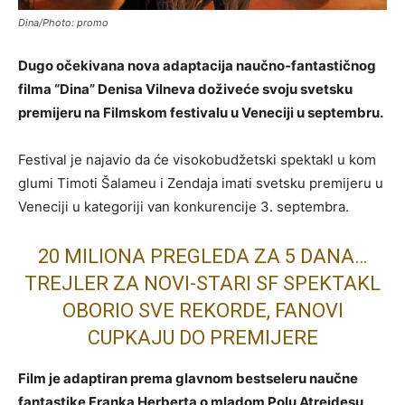
Dina/Photo: promo
Dugo očekivana nova adaptacija naučno-fantastičnog
filma “Dina” Denisa Vilneva doživeće svoju svetsku
premijeru na Filmskom festivalu u Veneciji u septembru.
Festival je najavio da će visokobudžetski spektakl u kom
glumi Timoti Šalameu i Zendaja imati svetsku premijeru u
Veneciji u kategoriji van konkurencije 3. septembra.
20 MILIONA PREGLEDA ZA 5 DANA…
TREJLER ZA NOVI-STARI SF SPEKTAKL
OBORIO SVE REKORDE, FANOVI
CUPKAJU DO PREMIJERE
Film je adaptiran prema glavnom bestseleru naučne
fantastike Franka Herberta o mladom Polu Atreidesu