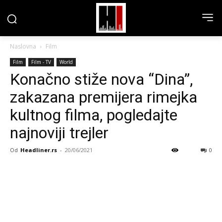
Naslovna
Film
Film
Film - TV
World
Konačno stiže nova “Dina”,
zakazana premijera rimejka
kultnog filma, pogledajte
najnoviji trejler
Od
Headliner.rs
-
20/06/2021
0