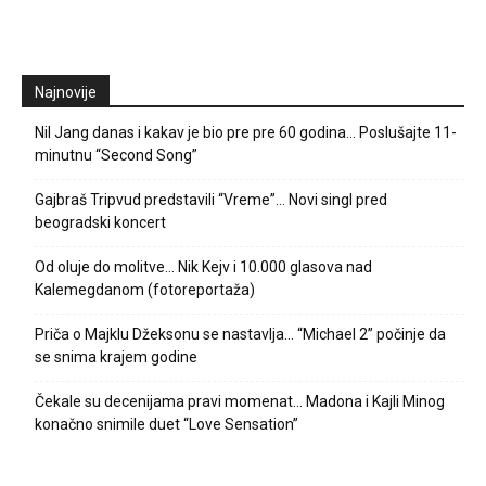
Najnovije
Nil Jang danas i kakav je bio pre pre 60 godina… Poslušajte 11-
minutnu “Second Song”
Gajbraš Tripvud predstavili “Vreme”… Novi singl pred
beogradski koncert
Od oluje do molitve… Nik Kejv i 10.000 glasova nad
Kalemegdanom (fotoreportaža)
Priča o Majklu Džeksonu se nastavlja… “Michael 2” počinje da
se snima krajem godine
Čekale su decenijama pravi momenat… Madona i Kajli Minog
konačno snimile duet “Love Sensation”