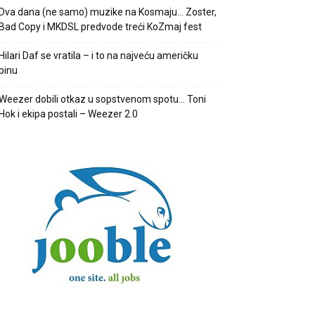
Dva dana (ne samo) muzike na Kosmaju… Zoster,
Bad Copy i MKDSL predvode treći KoZmaj fest
Hilari Daf se vratila – i to na najveću američku
binu
Weezer dobili otkaz u sopstvenom spotu… Toni
Hok i ekipa postali – Weezer 2.0