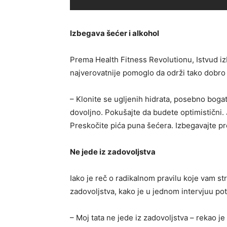
Izbegava šećer i alkohol
Prema Health Fitness Revolutionu, Istvud i
najverovatnije pomoglo da održi tako dobro 
– Klonite se ugljenih hidrata, posebno bogat
dovoljno. Pokušajte da budete optimistični. 
Preskočite pića puna šećera. Izbegavajte pr
Ne jede iz zadovoljstva
Iako je reč o radikalnom pravilu koje vam str
zadovoljstva, kako je u jednom intervjuu pot
– Moj tata ne jede iz zadovoljstva – rekao je