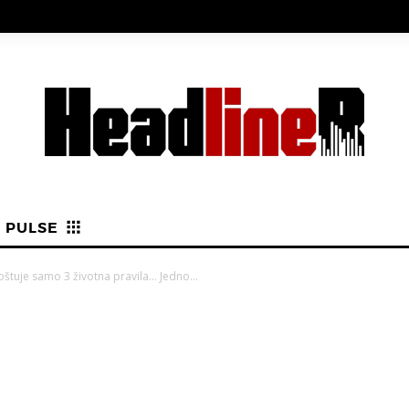
PULSE
oštuje samo 3 životna pravila… Jedno...