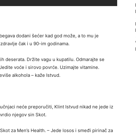
zbegava dodani šećer kad god može, a to mu je
zdravlje čak i u 90-im godinama.
ih deserata. Držite vagu u kupatilu. Odmarajte se
Jedite voće i sirovo povrće. Uzimajte vitamine.
eviše alkohola – kaže Istvud.
učnjaci neće preporučiti, Klint Istvud nikad ne jede iz
vrdio njegov sin Skot.
 Skot za Men’s Health. – Jede losos i smeđi pirinač za