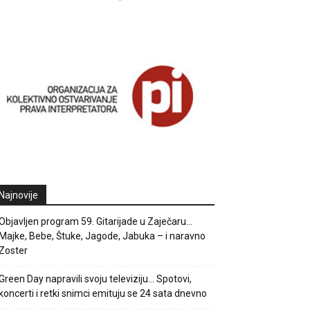
Najnovije
Objavljen program 59. Gitarijade u Zaječaru…
Majke, Bebe, Štuke, Jagode, Jabuka – i naravno
Zoster
Green Day napravili svoju televiziju… Spotovi,
koncerti i retki snimci emituju se 24 sata dnevno