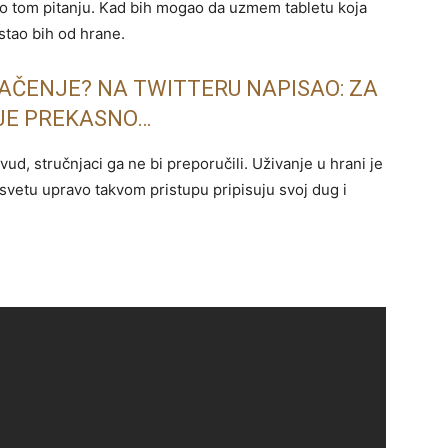
o tom pitanju. Kad bih mogao da uzmem tabletu koja
stao bih od hrane.
LAČENJE? NA TWITTERU NAPISAO: ZA
JE PREKASNO…
vud, stručnjaci ga ne bi preporučili. Uživanje u hrani je
 svetu upravo takvom pristupu pripisuju svoj dug i