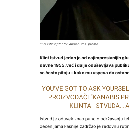
Klint Istvud/Photo: Warner Bros. promo
Klint Istvud jedan je od najimpresivnijih 
davne 1955. već i dalje oduševljava publiku, 
se često pitaju – kako mu uspeva da ostane
YOU’VE GOT TO ASK YOURSELF
PROIZVOĐAČI “KANABIS PRO
KLINTA ISTVUDA… A
Istvud je oduvek znao puno o održavanju tel
decenijama kasnije zadržao je redovnu ruti