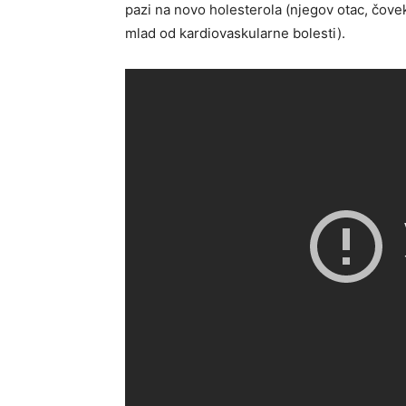
pazi na novo holesterola (njegov otac, čove
mlad od kardiovaskularne bolesti).