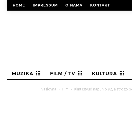
HOME
IMPRESSUM
O NAMA
KONTAKT
MUZIKA
FILM / TV
KULTURA
Naslovna
Film
Klint Istvud napunio 92, a strogo p