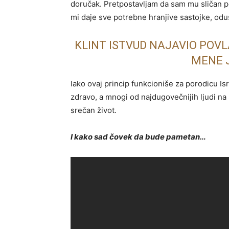
doručak. Pretpostavljam da sam mu sličan p
mi daje sve potrebne hranjive sastojke, odu
KLINT ISTVUD NAJAVIO POV
MENE 
Iako ovaj princip funkcioniše za porodicu Isr
zdravo, a mnogi od najdugovečnijih ljudi na
srečan život.
I kako sad čovek da bude pametan…