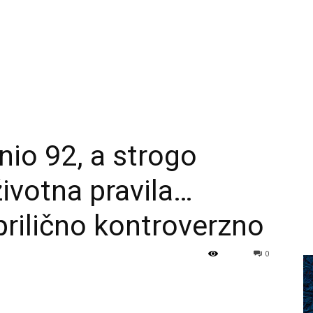
nio 92, a strogo
ivotna pravila…
prilično kontroverzno
0