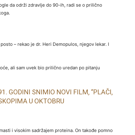
e da održi zdravlje do 90-ih, radi se o prilično
koga.
posto – rekao je dr. Heri Demopulos, njegov lekar. I
će, ali sam uvek bio prilično uredan po pitanju
1. GODINI SNIMIO NOVI FILM, “PLAČI,
OSKOPIMA U OKTOBRU
masti i visokim sadržajem proteina. On takođe pomno