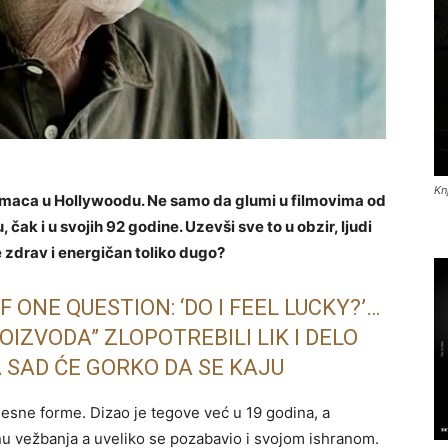
Kn
glumaca u Hollywoodu. Ne samo da glumi u filmovima od
čak i u svojih 92 godine. Uzevši sve to u obzir, ljudi
 zdrav i energičan toliko dugo?
 ONE QUESTION: ‘DO I FEEL LUCKY?’…
IZVODA” ZLOPOTREBILI LIK I DELO
 SAD ĆE GORKO DA SE KAJU
esne forme. Dizao je tegove već u 19 godina, a
nu vežbanja a uveliko se pozabavio i svojom ishranom.