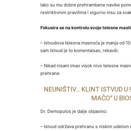
Iako su mu dobre prehrambene navike pomogl
restriktivnim pravilima i sigurno nisu za sva
Fokusira se na kontrolu svoje telesne masti
– Istvudova telesna masnoća je manja od 10 
sam Istvud je to komentaisao, rekavši:
– Nikad nisam imao visok nivo telesne masno
prehrane.
NEUNIŠTIV… KLINT ISTVUD U 9
MAČO” U BI
Dr. Demopulos je dalje objasnio:
– Istvud održava prehranu s niskim udelom 