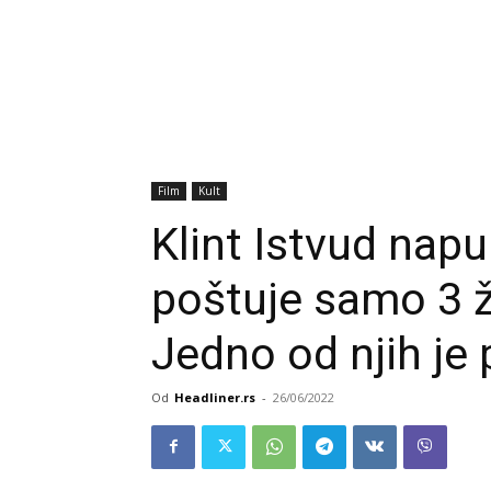
Film
Kult
Klint Istvud napu
poštuje samo 3 ž
Jedno od njih je 
Od
Headliner.rs
-
26/06/2022