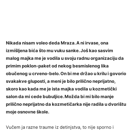
Nikada nisam voleo deda Mraza. A ni irvase, ona
izmišljena bića što mu vuku sanke. Još kao sasvim
malog majka me je vodila u svoju radnu organizaciju da
primim poklon-paket od nekog besmislenog lika
obučenog u crveno-belo. On bi me držao u krilu i govorio
svakakve gluposti, a meni je bilo prilično neprijatno,
skoro kao kada me je ista majka vodila u kozmetički
salon da mi cede bubuljice. Možda bi mi bilo manje
prilično neprijatno da kozmetičarka nije radila u dvorištu
moje osnovne škole.
Vučem ja razne traume iz detinjstva, to nije sporno i