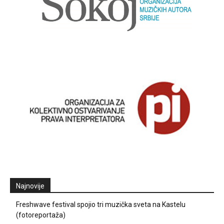
Najnovije
Freshwave festival spojio tri muzička sveta na Kastelu
(fotoreportaža)