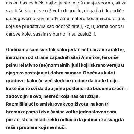
nisam baš psihički najbolje što je još manje sporno, ali za
sve loše što mi se u životu dogodilo, dogadja i dogodiće
se odgovorno krivim odvratnu matoru kostimiranu drtinu
koja se predstavlja kao dobročinitelj, koji ljudima donosi
darove koje, sasvim sigurno, nisu zaslužili.
Godinama sam svedok kako jedan nebulozan karakter,
instruiran od strane zapadnih sila i Amerike, teroriše
psihu relativno (ne)normalnih ljudi koji iskreno veruju u
njegovo postojanje i dobre namere. Obećava kule i
gradove, kako će već sledeće godine da bude bolje,
kako ćemo svi da dobijemo poklone i da budemo srećni i
zadovoljni u ovoj nesreći koja nas okružuje.
Razmišljajući o smislu ovakvog života, nakon tri
bromazepama i dve čašice votke jednostavno sam
pukao, što bi mladi rekli i odlučio da jednom za svagda
rešim problem koji me muči.