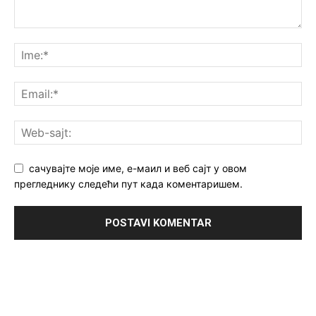
сачувајте моје име, е-маил и веб сајт у овом
прегледнику следећи пут када коментаришем.