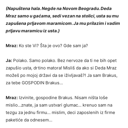
(Napuštena hala. Negde na Novom Beogradu. Deda
Mraz samo u gaćama, sedi vezan na stolici, usta su mu
zapušena prljavom maramicom. Ja mu prilazim i vadim
prljavu maramicu iz usta.)
Mraz:
Ko ste Vi? Šta je ovo? Gde sam ja?
Ja:
Polako. Samo polako. Bez nervoze da ti ne bih opet
zapušio usta, drtino matora! Misliš da ako si Deda Mraz
možeš po mojoj državi da se iživljavaš?! Ja sam Brakus,
za tebe GOSPODIN Brakus…
Mraz:
Izvinite, gospodine Brakus. Nisam ništa loše
mislio…znate, ja sam ustvari glumac… krenuo sam na
tezgu za jednu firmu… mislim, deci zaposlenih iz firme
paketiće da odnesem…