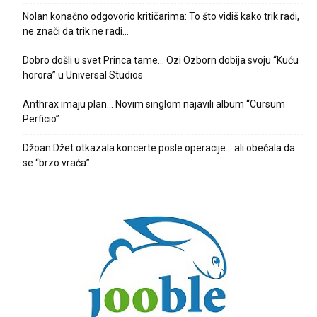
Nolan konačno odgovorio kritičarima: To što vidiš kako trik radi,
ne znači da trik ne radi…
Dobro došli u svet Princa tame… Ozi Ozborn dobija svoju “Kuću
horora” u Universal Studios
Anthrax imaju plan… Novim singlom najavili album “Cursum
Perficio”
Džoan Džet otkazala koncerte posle operacije… ali obećala da
se “brzo vraća”