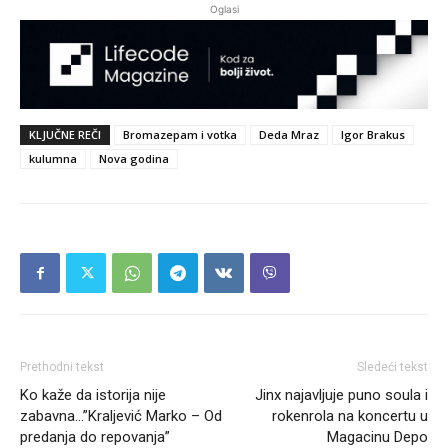
Oglasi
KLJUČNE REČI
Bromazepam i votka
Deda Mraz
Igor Brakus
kulumna
Nova godina
Prethodni tekst
Sledeći tekst
Ko kaže da istorija nije
Jinx najavljuje puno soula i
zabavna…”Kraljević Marko – Od
rokenrola na koncertu u
predanja do repovanja”
Magacinu Depo