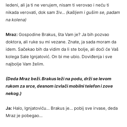
ledeni, ali ja ti ne verujem, nisam ti verovao i neću ti
nikada verovati, dok sam živ…
(kašljem i gušim se, padam
na kolena)
Mraz:
Gospodine Brakus, šta Vam je? Ja bih pozvao
doktora, ali ruke su mi vezane. Znate, ja sada moram da
idem. Sačekao bih da vidim da li ste bolje, ali doći će Vaš
kolega Sale Ignjatović. On bi me ubio. Doviđenja i sve
najbolje Vam želim.
(Deda Mraz beži. Brakus leži na podu, drži se levom
rukom za srce, desnom izvlači mobilni telefon i zove
nekog.)
Ja:
Halo, Ignjatoviću… Brakus je… pobij sve irvase, deda
Mraz je pobegao…