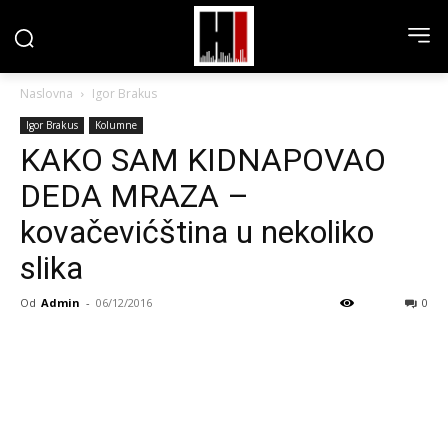
Naslovna
Igor Brakus
Igor Brakus
Kolumne
KAKO SAM KIDNAPOVAO
DEDA MRAZA –
kovačevićština u nekoliko
slika
Od
Admin
-
06/12/2016
0