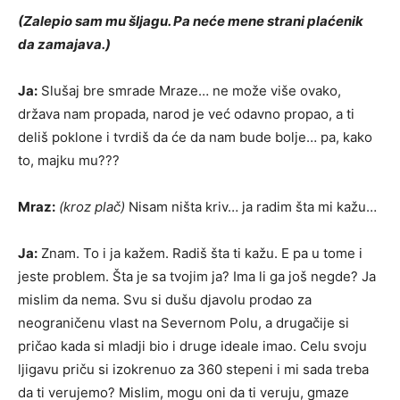
(Zalepio sam mu šljagu. Pa neće mene strani plaćenik
da zamajava.)
Ja:
Slušaj bre smrade Mraze… ne može više ovako,
država nam propada, narod je već odavno propao, a ti
deliš poklone i tvrdiš da će da nam bude bolje… pa, kako
to, majku mu???
Mraz:
(kroz plač)
Nisam ništa kriv… ja radim šta mi kažu…
Ja:
Znam. To i ja kažem. Radiš šta ti kažu. E pa u tome i
jeste problem. Šta je sa tvojim ja? Ima li ga još negde? Ja
mislim da nema. Svu si dušu djavolu prodao za
neograničenu vlast na Severnom Polu, a drugačije si
pričao kada si mladji bio i druge ideale imao. Celu svoju
ljigavu priču si izokrenuo za 360 stepeni i mi sada treba
da ti verujemo? Mislim, mogu oni da ti veruju, gmaze