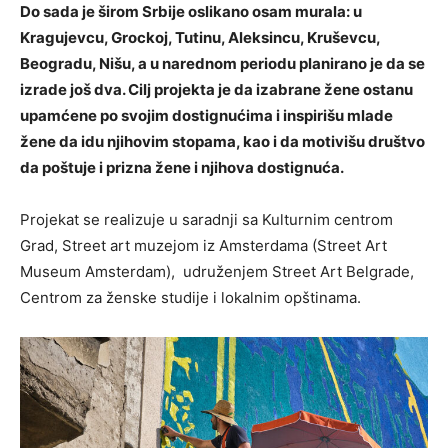
Do sada je širom Srbije oslikano osam murala: u
Kragujevcu, Grockoj, Tutinu, Aleksincu, Kruševcu,
Beogradu, Nišu, a u narednom periodu planirano je da se
izrade još dva. Cilj projekta je da izabrane žene ostanu
upamćene po svojim dostignućima i inspirišu mlade
žene da idu njihovim stopama, kao i da motivišu društvo
da poštuje i prizna žene i njihova dostignuća.
Projekat se realizuje u saradnji sa Kulturnim centrom
Grad, Street art muzejom iz Amsterdama (Street Art
Museum Amsterdam), udruženjem Street Art Belgrade,
Centrom za ženske studije i lokalnim opštinama.