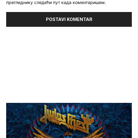
прегледнику следећи пут када коментаришем.