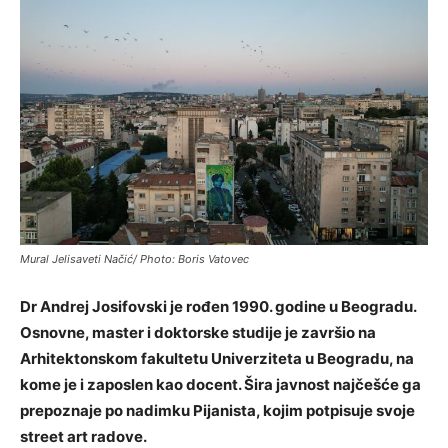
Mural Jelisaveti Načić/ Photo: Boris Vatovec
Dr Andrej Josifovski je rođen 1990. godine u Beogradu.
Osnovne, master i doktorske studije je završio na
Arhitektonskom fakultetu Univerziteta u Beogradu, na
kome je i zaposlen kao docent. Šira javnost najčešće ga
prepoznaje po nadimku Pijanista, kojim potpisuje svoje
street art radove.