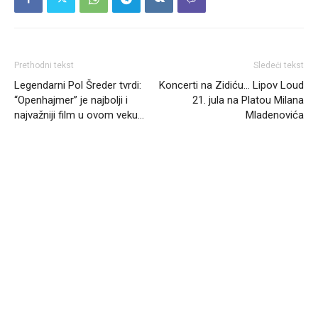
Prethodni tekst
Sledeći tekst
Legendarni Pol Šreder tvrdi:
Koncerti na Zidiću… Lipov Loud
“Openhajmer” je najbolji i
21. jula na Platou Milana
najvažniji film u ovom veku…
Mladenovića
Headliner