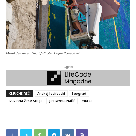
Mural Jelisaveti Načić/ Photo: Bojan Kovačević
Oglasi
KLJUČNE REČI
Andrej Josifovski
Beograd
Izuzetna žene Srbije
Jelisaveta Načić
mural