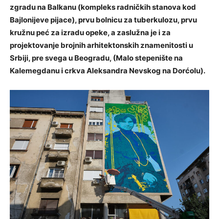
zgradu na Balkanu (kompleks radničkih stanova kod
Bajlonijeve pijace), prvu bolnicu za tuberkulozu, prvu
kružnu peć za izradu opeke, a zaslužna je i za
projektovanje brojnih arhitektonskih znamenitosti u
Srbiji, pre svega u Beogradu, (Malo stepenište na
Kalemegdanu i crkva Aleksandra Nevskog na Dorćolu).