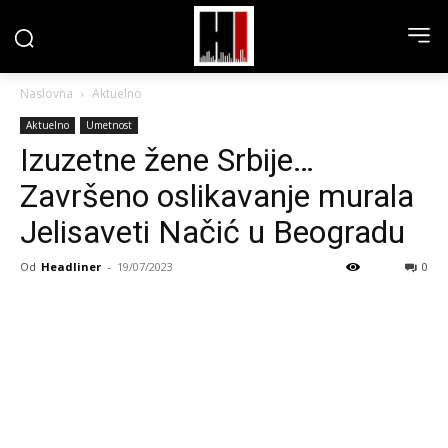
Naslovna
Aktuelno
Aktuelno
Umetnost
Izuzetne žene Srbije…
Završeno oslikavanje murala
Jelisaveti Načić u Beogradu
Od
Headliner
-
19/07/2023
0