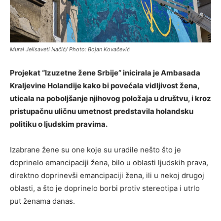
Mural Jelisaveti Načić/ Photo: Bojan Kovačević
Projekat “Izuzetne žene Srbije” inicirala je Ambasada
Kraljevine Holandije kako bi povećala vidljivost žena,
uticala na poboljšanje njihovog položaja u društvu, i kroz
pristupačnu uličnu umetnost predstavila holandsku
politiku o ljudskim pravima.
Izabrane žene su one koje su uradile nešto što je
doprinelo emancipaciji žena, bilo u oblasti ljudskih prava,
direktno doprinevši emancipaciji žena, ili u nekoj drugoj
oblasti, a što je doprinelo borbi protiv stereotipa i utrlo
put ženama danas.