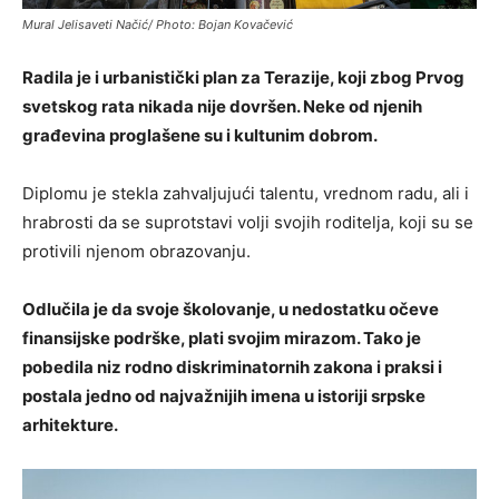
Mural Jelisaveti Načić/ Photo: Bojan Kovačević
Radila je i urbanistički plan za Terazije, koji zbog Prvog
svetskog rata nikada nije dovršen. Neke od njenih
građevina proglašene su i kultunim dobrom.
Diplomu je stekla zahvaljujući talentu, vrednom radu, ali i
hrabrosti da se suprotstavi volji svojih roditelja, koji su se
protivili njenom obrazovanju.
Odlučila je da svoje školovanje, u nedostatku očeve
finansijske podrške, plati svojim mirazom. Tako je
pobedila niz rodno diskriminatornih zakona i praksi i
postala jedno od najvažnijih imena u istoriji srpske
arhitekture.