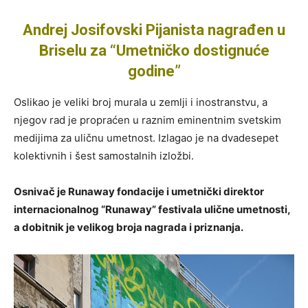
Andrej Josifovski Pijanista nagrađen u
Briselu za “Umetničko dostignuće
godine”
Oslikao je veliki broj murala u zemlji i inostranstvu, a
njegov rad je propraćen u raznim eminentnim svetskim
medijima za uličnu umetnost. Izlagao je na dvadesepet
kolektivnih i šest samostalnih izložbi.
Osnivač je Runaway fondacije i umetnički direktor
internacionalnog “Runaway” festivala ulične umetnosti,
a dobitnik je velikog broja nagrada i priznanja.