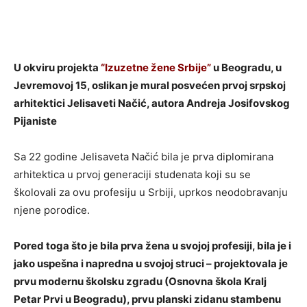
U okviru projekta
“Izuzetne žene Srbije”
u Beogradu, u
Jevremovoj 15, oslikan je mural posvećen prvoj srpskoj
arhitektici Jelisaveti Načić, autora Andreja Josifovskog
Pijaniste
Sa 22 godine Jelisaveta Načić bila je prva diplomirana
arhitektica u prvoj generaciji studenata koji su se
školovali za ovu profesiju u Srbiji, uprkos neodobravanju
njene porodice.
Pored toga što je bila prva žena u svojoj profesiji, bila je i
jako uspešna i napredna u svojoj struci – projektovala je
prvu modernu školsku zgradu (Osnovna škola Kralj
Petar Prvi u Beogradu), prvu planski zidanu stambenu