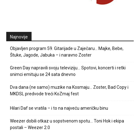
Najnovije
Objavljen program 59. Gitarijade u Zaječaru… Majke, Bebe,
Štuke, Jagode, Jabuka – i naravno Zoster
Green Day napravili svoju televiziju… Spotovi, koncerti i retki
snimci emituju se 24 sata dnevno
Dva dana (ne samo) muzike na Kosmaju… Zoster, Bad Copy i
MKDSL predvode treći KoZmaj fest
Hilari Daf se vratila – i to na najveću američku binu
Weezer dobili otkaz u sopstvenom spotu… Toni Hok i ekipa
postali – Weezer 2.0