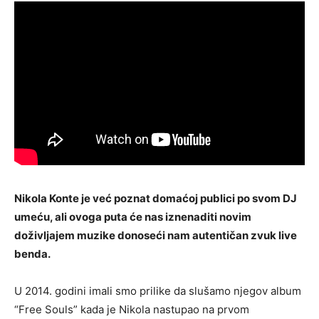
Nikola Konte je već poznat domaćoj publici po svom DJ
umeću, ali ovoga puta će nas iznenaditi novim
doživljajem muzike donoseći nam autentičan zvuk live
benda.
U 2014. godini imali smo prilike da slušamo njegov album
“Free Souls” kada je Nikola nastupao na prvom