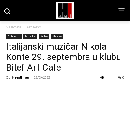
Naslovna
Aktuelno
Aktuelno
Muzika
Pulse
Najave
Italijanski muzičar Nikola
Konte 29. septembra u klubu
Bitef Art Cafe
Od
Headliner
-
28/09/2023
0