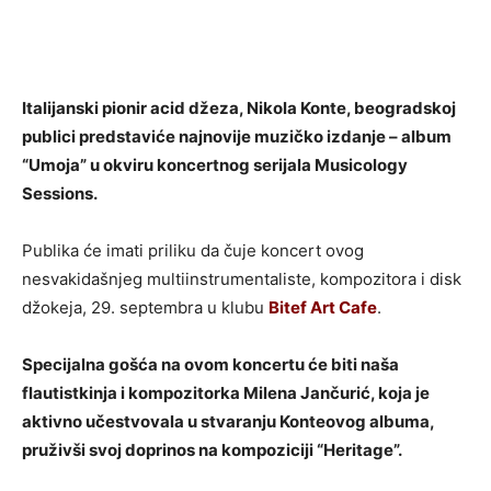
Italijanski pionir acid džeza, Nikola Konte, beogradskoj
publici predstaviće najnovije muzičko izdanje – album
“Umoja” u okviru koncertnog serijala Musicology
Sessions.
Publika će imati priliku da čuje koncert ovog
nesvakidašnjeg multiinstrumentaliste, kompozitora i disk
džokeja, 29. septembra u klubu
Bitef Art Cafe
.
Specijalna gošća na ovom koncertu će biti naša
flautistkinja i kompozitorka Milena Jančurić, koja je
aktivno učestvovala u stvaranju Konteovog albuma,
pruživši svoj doprinos na kompoziciji “Heritage”.