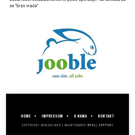
se “brzo vraća”
HOME
IMPRESSUM
O NAMA
KONTAKT
COPYRIGHT @HEADLINER | MAINTENANCE
WPALL.SUPPORT