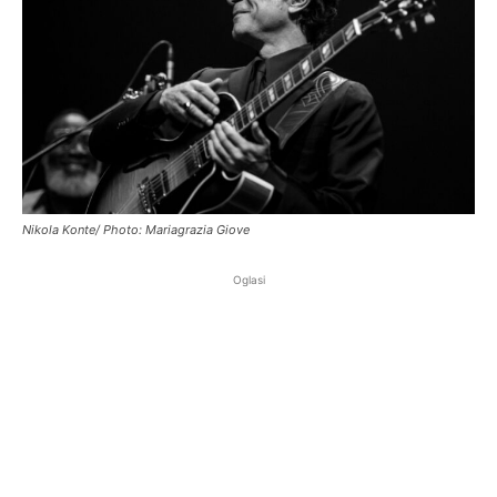
Nikola Konte/ Photo: Mariagrazia Giove
Oglasi