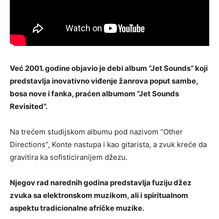
Već 2001. godine objavio je debi album “Jet Sounds” koji
predstavlja inovativno viđenje žanrova poput sambe,
bosa nove i fanka, praćen albumom “Jet Sounds
Revisited”.
Na trećem studijskom albumu pod nazivom “Other
Directions”, Konte nastupa i kao gitarista, a zvuk kreće da
gravitira ka sofisticiranijem džezu.
Njegov rad narednih godina predstavlja fuziju džez
zvuka sa elektronskom muzikom, ali i spiritualnom
aspektu tradicionalne afričke muzike.