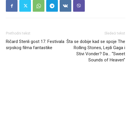
Prethodni tekst
Sledeći tekst
Ričard Stenli gost 17. Festivala
Šta se dobije kad se spoje The
srpskog filma fantastike
Rolling Stones, Lejdi Gaga i
Stivi Vonder? Da… “Sweet
Sounds of Heaven”
Headliner