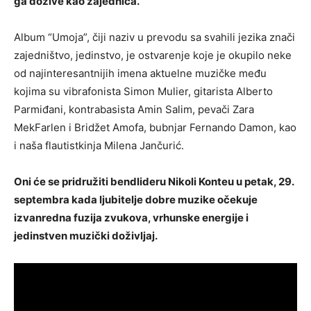
ga dožive kao zajednica.
Album “Umoja”, čiji naziv u prevodu sa svahili jezika znači
zajedništvo, jedinstvo, je ostvarenje koje je okupilo neke
od najinteresantnijih imena aktuelne muzičke među
kojima su vibrafonista Simon Mulier, gitarista Alberto
Parmiđani, kontrabasista Amin Salim, pevači Zara
MekFarlen i Bridžet Amofa, bubnjar Fernando Damon, kao
i naša flautistkinja Milena Jančurić.
Oni će se pridružiti bendlideru Nikoli Konteu u petak, 29.
septembra kada ljubitelje dobre muzike očekuje
izvanredna fuzija zvukova, vrhunske energije i
jedinstven muzički doživljaj.