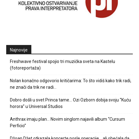
Najnovije
Freshwave festival spojio tri muzička sveta na Kastelu
(fotoreportaža)
Nolan konačno odgovorio kritičarima: To što vidiš kako trik radi,
ne znači da trik ne radi…
Dobro došli u svet Princa tame… Ozi Ozborn dobija svoju “Kuću
horora” u Universal Studios
Anthrax imaju plan… Novim singlom najavili album “Cursum
Perficio”
Džoan Džet otkazala koncerte posle operacije… ali obećala da