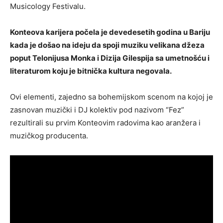
Musicology Festivalu.
Konteova karijera počela je devedesetih godina u Bariju
kada je došao na ideju da spoji muziku velikana džeza
poput Telonijusa Monka i Dizija Gilespija sa umetnošću i
literaturom koju je bitnička kultura negovala.
Ovi elementi, zajedno sa bohemijskom scenom na kojoj je
zasnovan muzički i DJ kolektiv pod nazivom “Fez”
rezultirali su prvim Konteovim radovima kao aranžera i
muzičkog producenta.