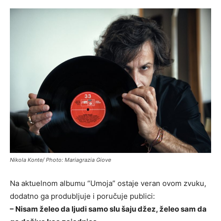
Nikola Konte/ Photo: Mariagrazia Giove
Na aktuelnom albumu “Umoja” ostaje veran ovom zvuku,
dodatno ga produbljuje i poručuje publici:
– Nisam želeo da ljudi samo slu
šaju džez, želeo sam da