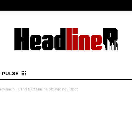
PULSE
ihov način… Bend Bluz Mašina objavio novi spot