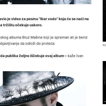
io je video za pesmu “Ibar vodo” koja će se naći na
na tržištu očekuje uskoro.
rskog albuma Bluz Mašine koji je spreman ali je bend
avljivanje da odloži do proleća:
Kn
da publika željno iščekuje ovaj album –
kaže Ivan