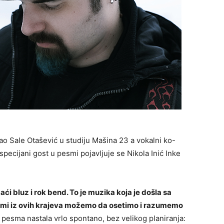
ao Sale Otašević u studiju Mašina 23 a vokalni ko-
specijani gost u pesmi pojavljuje se Nikola Inić Inke
ći bluz i rok bend. To je muzika koja je došla sa
mo mi iz ovih krajeva možemo da osetimo i razumemo
 pesma nastala vrlo spontano, bez velikog planiranja: