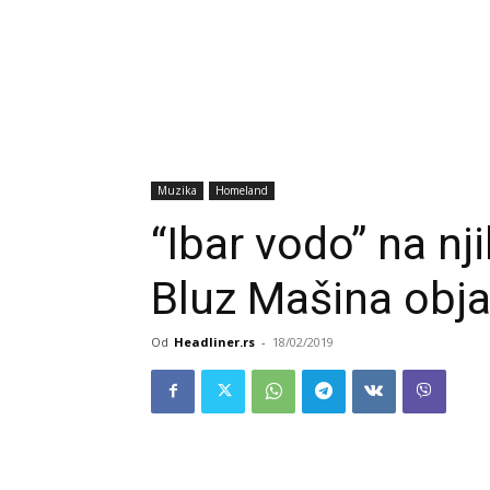
Muzika
Homeland
“Ibar vodo” na n
Bluz Mašina obja
Od
Headliner.rs
-
18/02/2019