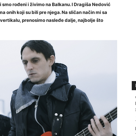
ji smo rođeni i živimo na Balkanu. I Dragiša Nedović
a onih koji su bili pre njega. Na sličan način mi sa
ertikalu, prenosimo nasleđe dalje, najbolje što