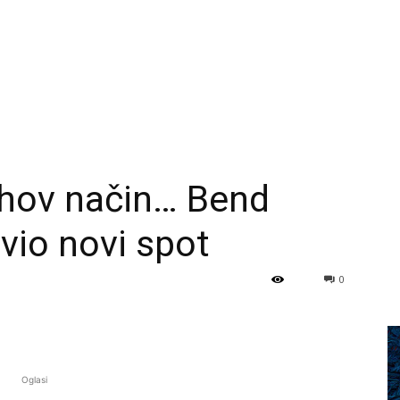
jihov način… Bend
vio novi spot
0
Oglasi