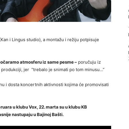
an i Lingus studio), a montažu i režiju potpisuje
n dočaramo atmosferu iz same pesme –
poručuju iz
produkciji, jer “trebalo je snimati po tom minusu…”
u i dosta koncertnih aktivnosti kojima će promovisati
ruara u klubu Vox, 22. marta su u klubu KB
nije nastupaju u Bajinoj Bašti.