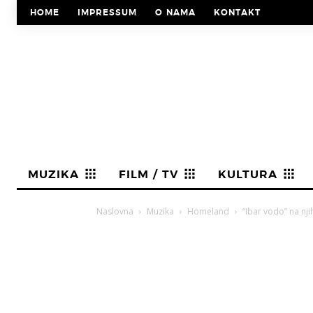
HOME
IMPRESSUM
O NAMA
KONTAKT
MUZIKA
FILM / TV
KULTURA
Naslovna
Muzika
Homeland
“Ibar vodo” na nj