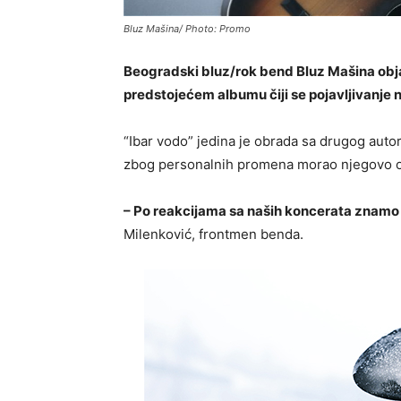
Bluz Mašina/ Photo: Promo
Beogradski bluz/rok bend Bluz Mašina objav
predstojećem albumu čiji se pojavljivanje 
“Ibar vodo” jedina je obrada sa drugog auto
zbog personalnih promena morao njegovo obj
– Po reakcijama sa naših koncerata znamo 
Milenković, frontmen benda.