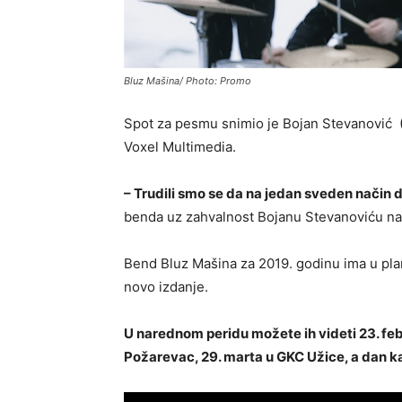
Bluz Mašina/ Photo: Promo
Spot za pesmu snimio je Bojan Stevanović (K
Voxel Multimedia.
– Trudili smo se da na jedan sveden nači
benda uz zahvalnost Bojanu Stevanoviću na 
Bend Bluz Mašina za 2019. godinu ima u plan
novo izdanje.
U narednom peridu možete ih videti 23. feb
Požarevac, 29. marta u GKC Užice, a dan kas