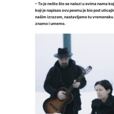
– To je nešto što se nalazi u svima nama ko
koji je napisao ovu pesmu je bio pod uticajim
našim izrazom, nastavljamo tu vremensku v
znamo i umemo.