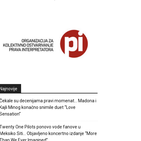
Najnovije
Čekale su decenijama pravi momenat… Madona i
Kajli Minog konačno snimile duet “Love
Sensation”
Twenty One Pilots ponovo vode fanove u
Meksiko Siti… Objavljeno koncertno izdanje “More
Than We Ever Imagined”