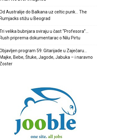
Od Australije do Balkana uz celtic punk… The
Rumjacks stižu u Beograd
Tri velika bubnjara sviraju u čast “Profesora”…
Rush priprema dokumentarac o Nilu Pirtu
Objavljen program 59. Gitarijade u Zaječaru…
Majke, Bebe, Štuke, Jagode, Jabuka – i naravno
Zoster