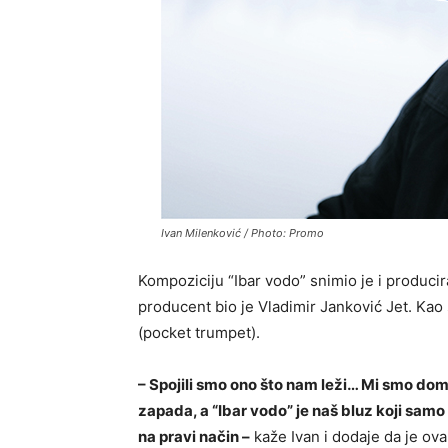
Ivan Milenković / Photo: Promo
Kompoziciju “Ibar vodo” snimio je i producir
producent bio je Vladimir Janković Jet. Kao 
(pocket trumpet).
– Spojili smo ono što nam leži… Mi smo doma
zapada, a “Ibar vodo” je naš bluz koji sa
na pravi način –
kaže Ivan i dodaje da je ova