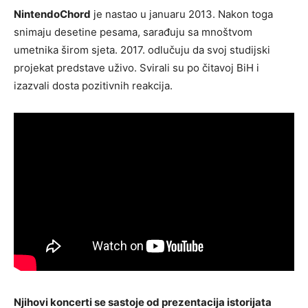
NintendoChord
je nastao u januaru 2013. Nakon toga
snimaju desetine pesama, sarađuju sa mnoštvom
umetnika širom sjeta. 2017. odlučuju da svoj studijski
projekat predstave uživo. Svirali su po čitavoj BiH i
izazvali dosta pozitivnih reakcija.
Njihovi koncerti se sastoje od prezentacija istorijata