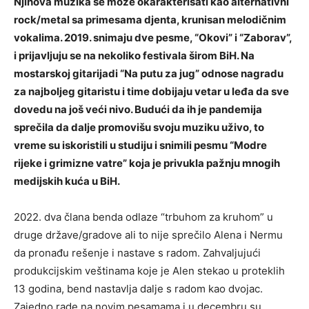
Njihova muzika se može okarakterisati kao alternativni
rock/metal sa primesama djenta, krunisan melodičnim
vokalima. 2019. snimaju dve pesme, “Okovi” i “Zaborav”,
i prijavljuju se na nekoliko festivala širom BiH. Na
mostarskoj gitarijadi “Na putu za jug” odnose nagradu
za najboljeg gitaristu i time dobijaju vetar u leđa da sve
dovedu na još veći nivo. Budući da ih je pandemija
sprečila da dalje promovišu svoju muziku uživo, to
vreme su iskoristili u studiju i snimili pesmu “Modre
rijeke i grimizne vatre” koja je privukla pažnju mnogih
medijskih kuća u BiH.
2022. dva člana benda odlaze “trbuhom za kruhom” u
druge države/gradove ali to nije sprečilo Alena i Nermu
da pronađu rešenje i nastave s radom. Zahvaljujući
produkcijskim veštinama koje je Alen stekao u proteklih
13 godina, bend nastavlja dalje s radom kao dvojac.
Zajedno rade na novim pesamama i u decembru su