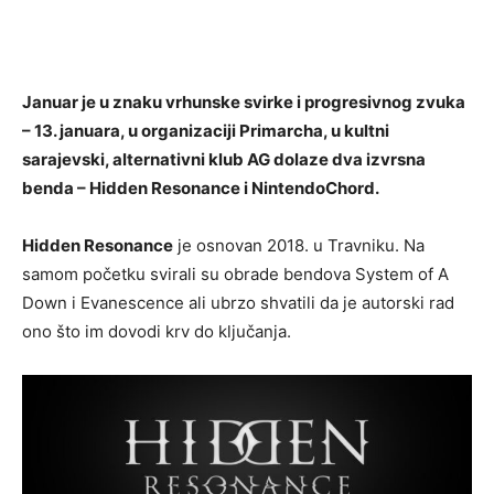
Januar je u znaku vrhunske svirke i progresivnog zvuka
– 13. januara, u organizaciji Primarcha, u kultni
sarajevski, alternativni klub AG dolaze dva izvrsna
benda – Hidden Resonance i NintendoChord.
Hidden Resonance
je osnovan 2018. u Travniku. Na
samom početku svirali su obrade bendova System of A
Down i Evanescence ali ubrzo shvatili da je autorski rad
ono što im dovodi krv do ključanja.