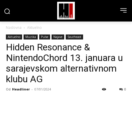
Naslovna
Aktuelno
Aktuelno
Muzika
Pulse
Najave
Southeast
Hidden Resonance &
NintendoChord 13. januara u
sarajevskom alternativnom
klubu AG
Od
Headliner
-
07/01/2024
0