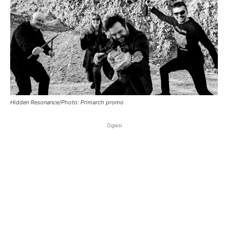
Hidden Resonance/Photo: Primarch promo
Oglasi