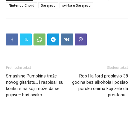
Nintendo Chord
Sarajevo
svirka u Sarajevu
Prethodni tekst
Sledeći tekst
Smashing Pumpkins traže
Rob Halford proslavio 38
novog gitaristu… i raspisali su
godina bez alkohola i poslao
konkurs na koji može da se
poruku onima koji žele da
prijavi – baš svako
prestanu…