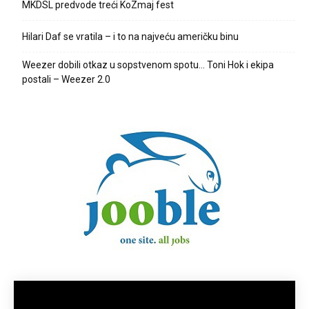
MKDSL predvode treći KoZmaj fest
Hilari Daf se vratila – i to na najveću američku binu
Weezer dobili otkaz u sopstvenom spotu… Toni Hok i ekipa
postali – Weezer 2.0