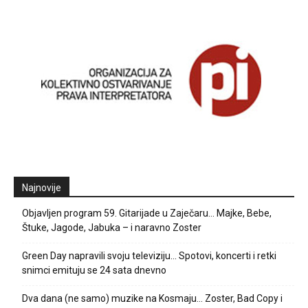
Najnovije
Objavljen program 59. Gitarijade u Zaječaru… Majke, Bebe,
Štuke, Jagode, Jabuka – i naravno Zoster
Green Day napravili svoju televiziju… Spotovi, koncerti i retki
snimci emituju se 24 sata dnevno
Dva dana (ne samo) muzike na Kosmaju… Zoster, Bad Copy i