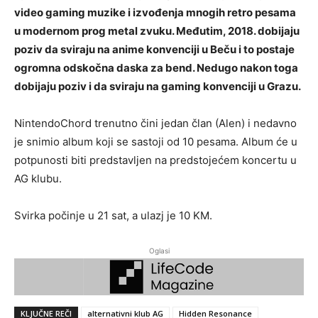
video gaming muzike i izvođenja mnogih retro pesama
u modernom prog metal zvuku. Međutim, 2018. dobijaju
poziv da sviraju na anime konvenciji u Beču i to postaje
ogromna odskočna daska za bend. Nedugo nakon toga
dobijaju poziv i da sviraju na gaming konvenciji u Grazu.
NintendoChord trenutno čini jedan član (Alen) i nedavno
je snimio album koji se sastoji od 10 pesama. Album će u
potpunosti biti predstavljen na predstojećem koncertu u
AG klubu.
Svirka počinje u 21 sat, a ulazj je 10 KM.
Oglasi
KLJUČNE REČI
alternativni klub AG
Hidden Resonance