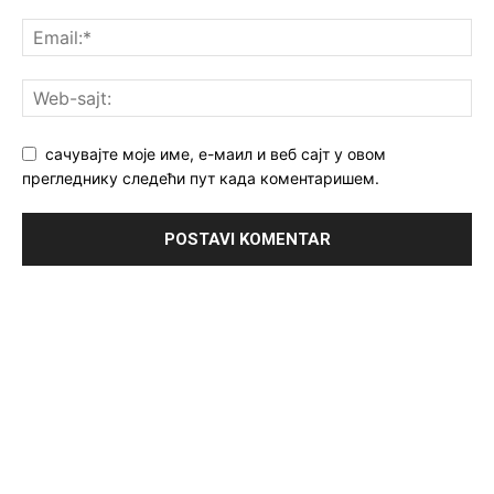
сачувајте моје име, е-маил и веб сајт у овом
прегледнику следећи пут када коментаришем.