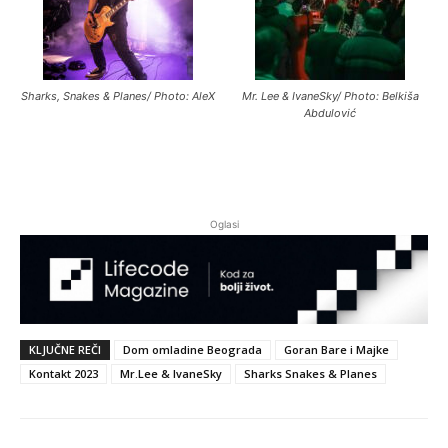
Sharks, Snakes & Planes/ Photo: AleX
Mr. Lee & IvaneSky/ Photo: Belkiša
Abdulović
Oglasi
KLJUČNE REČI
Dom omladine Beograda
Goran Bare i Majke
Kontakt 2023
Mr.Lee & IvaneSky
Sharks Snakes & Planes