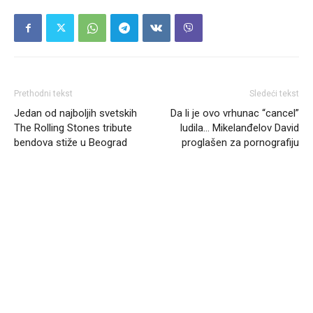
Prethodni tekst
Sledeći tekst
Jedan od najboljih svetskih
Da li je ovo vrhunac “cancel”
The Rolling Stones tribute
ludila… Mikelanđelov David
bendova stiže u Beograd
proglašen za pornografiju
Headliner