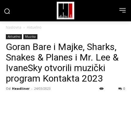
Naslovna
Aktuelno
Aktuelno
Muzika
Goran Bare i Majke, Sharks,
Snakes & Planes i Mr. Lee &
IvaneSky otvorili muzički
program Kontakta 2023
Od
Headliner
-
24/03/2023
0