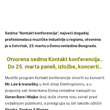
Sedma “Kontakt konferencija”, najveći događaj
profesionalaca muzičke industrije u regionu, otvorena
je u četvrtak, 23. marta u Domu omladine Beograda.
Otvorena sedma Kontakt konferencija…
Do 25. marta paneli, izložbe, koncerti…
Muzički program Kontakt konferencije otvorili su koncerti
Mr. Lee & IvaneSky
u Anti shop Elektropioniru, a u
prepunoj sali Amerikana Doma omladine nastupili su
Goran Bare i Majke
(koji duže vreme nisu svirali pred
ovdašnjom publikom), a predgrupa su bili takođe odlični
Sharks, Snakes & Planes
.