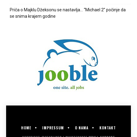
Priča o Majklu Džeksonu se nastavlja… “Michael 2” počinje da
se snima krajem godine
HOME
IMPRESSUM
O NAMA
KONTAKT