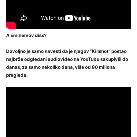
A Eminemov diss?
Dovoljno je samo navesti da je njegov “Killshot” postao
najbrže odgledani audiovideo na YouTubu sakupivši do
danas, za samo nekoliko dana, više od 80 miliona
pregleda.