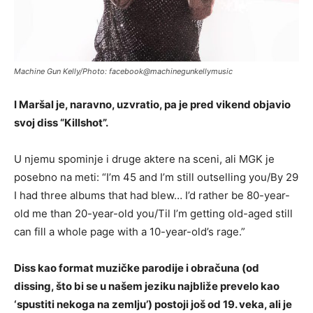
Machine Gun Kelly/Photo: facebook@machinegunkellymusic
I Maršal je, naravno, uzvratio, pa je pred vikend objavio
svoj diss “Killshot”.
U njemu spominje i druge aktere na sceni, ali MGK je
posebno na meti: “I’m 45 and I’m still outselling you/By 29
I had three albums that had blew… I’d rather be 80-year-
old me than 20-year-old you/Til I’m getting old-aged still
can fill a whole page with a 10-year-old’s rage.”
Diss kao format muzičke parodije i obračuna (od
dissing, što bi se u našem jeziku najbliže prevelo kao
‘spustiti nekoga na zemlju’) postoji još od 19. veka, ali je