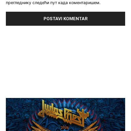
прегледнику следећи пут када коментаришем.