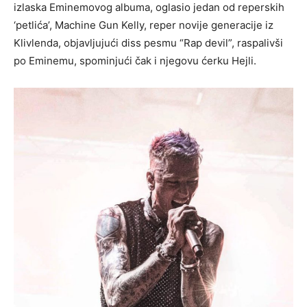
izlaska Eminemovog albuma, oglasio jedan od reperskih
‘petlića’, Machine Gun Kelly, reper novije generacije iz
Klivlenda, objavljujući diss pesmu “Rap devil”, raspalivši
po Eminemu, spominjući čak i njegovu ćerku Hejli.