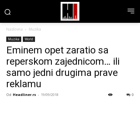
Naslovna
Muzika
Muzika
World
Eminem opet zaratio sa
reperskom zajednicom… ili
samo jedni drugima prave
reklamu
Od
Headliner.rs
-
19/09/2018
0