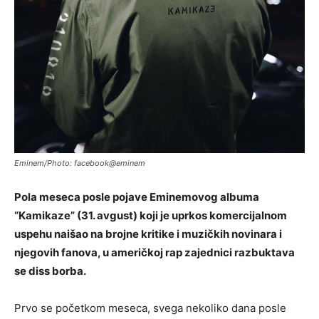
Eminem/Photo: facebook@eminem
Pola meseca posle pojave Eminemovog albuma
“Kamikaze” (31. avgust) koji je uprkos komercijalnom
uspehu naišao na brojne kritike i muzičkih novinara i
njegovih fanova, u američkoj rap zajednici razbuktava
se diss borba.
Prvo se početkom meseca, svega nekoliko dana posle