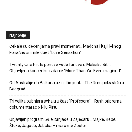
Najnovije
Čekale su decenijama pravi momenat… Madona i Kajli Minog
konačno snimile duet “Love Sensation”
Twenty One Pilots ponovo vode fanove u Meksiko Siti…
Objavljeno koncertno izdanje “More Than We Ever Imagined”
Od Australije do Balkana uz celtic punk… The Rumjacks stižu u
Beograd
Tri velika bubnjara sviraju u čast “Profesora”… Rush priprema
dokumentarac o Nilu Pirtu
Objavljen program 59. Gitarijade u Zaječaru… Majke, Bebe,
Štuke, Jagode, Jabuka – i naravno Zoster