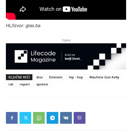
HL/Izvor: glas.ba
Oglasi
KLJUČNE REČI
diss
Eminem
hip - hop
Machine Gun Kelly
rat
reperi
spotovi