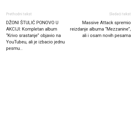
Prethodni tekst
Sledeći tekst
DŽONI ŠTULIĆ PONOVO U
Massive Attack spremio
AKCIJI: Kompletan album
reizdanje albuma “Mezzanine”,
“Krivo srastanje” objavio na
ali i osam novih pesama
YouTubeu, ali je izbacio jednu
pesmu…
Headliner.rs
http://Headliner.rs