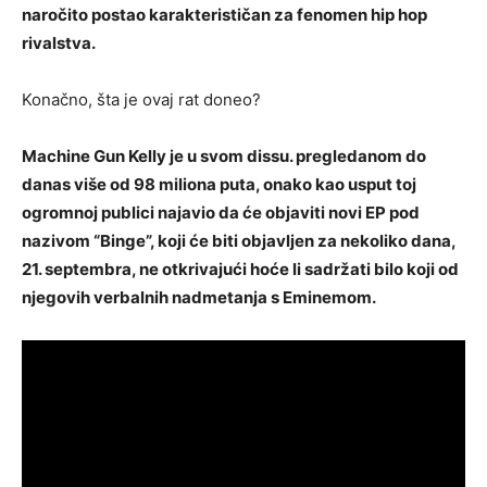
naročito postao karakterističan za fenomen hip hop
rivalstva.
Konačno, šta je ovaj rat doneo?
Machine Gun Kelly je u svom dissu. pregledanom do
danas više od 98 miliona puta, onako kao usput toj
ogromnoj publici najavio da će objaviti novi EP pod
nazivom “Binge”, koji će biti objavljen za nekoliko dana,
21. septembra, ne otkrivajući hoće li sadržati bilo koji od
njegovih verbalnih nadmetanja s Eminemom.