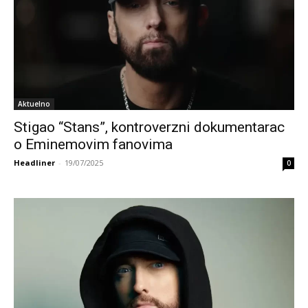
Aktuelno
Stigao “Stans”, kontroverzni dokumentarac
o Eminemovim fanovima
Headliner
-
19/07/2025
0