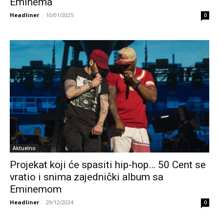
Eminema
Headliner
-
10/01/2025
0
Aktuelno
Projekat koji će spasiti hip-hop… 50 Cent se
vratio i snima zajednički album sa
Eminemom
Headliner
-
29/12/2024
0