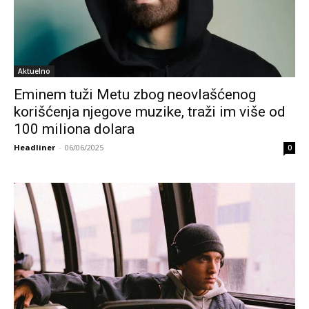
Aktuelno
Eminem tuži Metu zbog neovlašćenog
korišćenja njegove muzike, traži im više od
100 miliona dolara
Headliner
-
06/06/2025
0