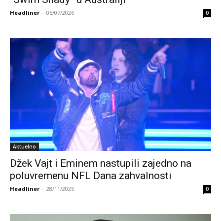
Headliner
-
06/07/2026
0
Aktuelno
Džek Vajt i Eminem nastupili zajedno na
poluvremenu NFL Dana zahvalnosti
Headliner
-
28/11/2025
0