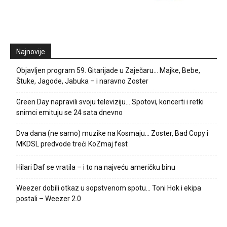
Najnovije
Objavljen program 59. Gitarijade u Zaječaru… Majke, Bebe,
Štuke, Jagode, Jabuka – i naravno Zoster
Green Day napravili svoju televiziju… Spotovi, koncerti i retki
snimci emituju se 24 sata dnevno
Dva dana (ne samo) muzike na Kosmaju… Zoster, Bad Copy i
MKDSL predvode treći KoZmaj fest
Hilari Daf se vratila – i to na najveću američku binu
Weezer dobili otkaz u sopstvenom spotu… Toni Hok i ekipa
postali – Weezer 2.0