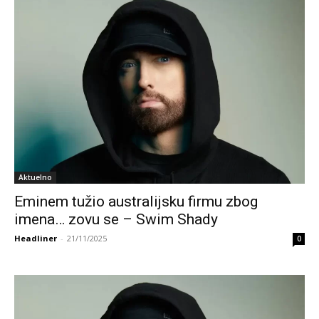
Aktuelno
Eminem tužio australijsku firmu zbog
imena… zovu se – Swim Shady
Headliner
-
21/11/2025
0