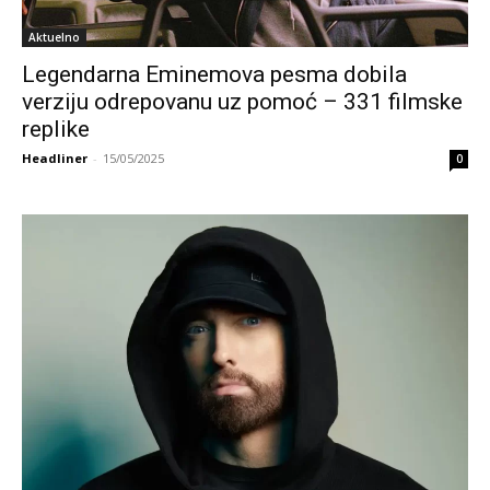
Aktuelno
Legendarna Eminemova pesma dobila
verziju odrepovanu uz pomoć – 331 filmske
replike
Headliner
-
15/05/2025
0