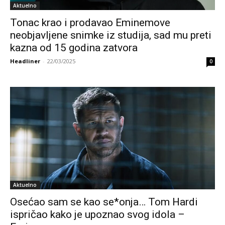
Aktuelno
Tonac krao i prodavao Eminemove
neobjavljene snimke iz studija, sad mu preti
kazna od 15 godina zatvora
Headliner
-
22/03/2025
0
Aktuelno
Osećao sam se kao se*onja… Tom Hardi
ispričao kako je upoznao svog idola –