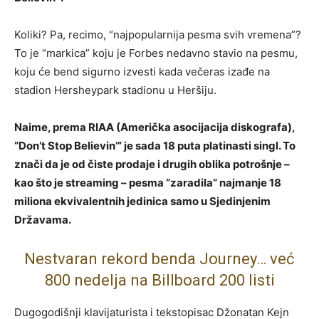
Koliki? Pa, recimo, “najpopularnija pesma svih vremena”?
To je “markica” koju je Forbes nedavno stavio na pesmu,
koju će bend sigurno izvesti kada večeras izađe na
stadion Hersheypark stadionu u Heršiju.
Naime, prema RIAA (Američka asocijacija diskografa),
“Don’t Stop Believin’” je sada 18 puta platinasti singl. To
znači da je od čiste prodaje i drugih oblika potrošnje –
kao što je streaming – pesma “zaradila” najmanje 18
miliona ekvivalentnih jedinica samo u Sjedinjenim
Državama.
Nestvaran rekord benda Journey… već
800 nedelja na Billboard 200 listi
Dugogodišnji klavijaturista i tekstopisac Džonatan Kejn