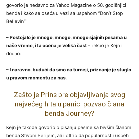
govorio je nedavno za Yahoo Magazine o 50. godišnjici
benda i kako se oseća u vezi sa uspehom “Don’t Stop
Believin’”.
– Postojalo je mnogo, mnogo, mnogo sjajnih pesama u
naše vreme, i ta ocena je velika čast
– rekao je Kejn i
dodao:
– I naravno, budući da smo na turneji, priznanje je stuglo
u pravom momentu za nas.
Zašto je Prins pre objavljivanja svog
najvećeg hita u panici pozvao člana
benda Journey?
Kejn je takođe govorio o pisanju pesme sa bivšim članom
benda Stivom Perijem, ali i otlrio da popularnost i uspeh