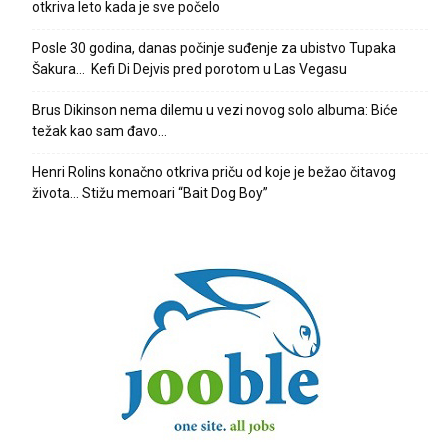
otkriva leto kada je sve počelo
Posle 30 godina, danas počinje suđenje za ubistvo Tupaka
Šakura… Kefi Di Dejvis pred porotom u Las Vegasu
Brus Dikinson nema dilemu u vezi novog solo albuma: Biće
težak kao sam đavo…
Henri Rolins konačno otkriva priču od koje je bežao čitavog
života… Stižu memoari “Bait Dog Boy”