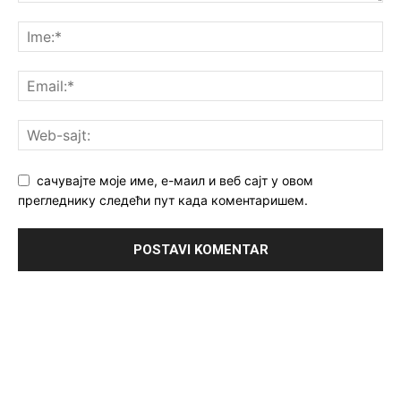
сачувајте моје име, е-маил и веб сајт у овом
прегледнику следећи пут када коментаришем.