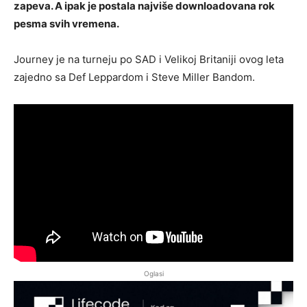
zapeva. A ipak je postala najviše downloadovana rok
pesma svih vremena.
Journey je na turneju po SAD i Velikoj Britaniji ovog leta
zajedno sa Def Leppardom i Steve Miller Bandom.
Oglasi