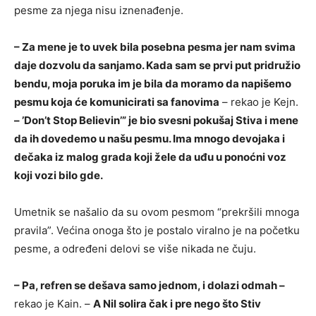
pesme za njega nisu iznenađenje.
– Za mene je to uvek bila posebna pesma jer nam svima
daje dozvolu da sanjamo. Kada sam se prvi put pridružio
bendu, moja poruka im je bila da moramo da napišemo
pesmu koja će komunicirati sa fanovima
– rekao je Kejn.
– ’Don’t Stop Believin’” je bio svesni pokušaj Stiva i mene
da ih dovedemo u našu pesmu. Ima mnogo devojaka i
dečaka iz malog grada koji žele da uđu u ponoćni voz
koji vozi bilo gde.
Umetnik se našalio da su ovom pesmom “prekršili mnoga
pravila”. Većina onoga što je postalo viralno je na početku
pesme, a određeni delovi se više nikada ne čuju.
– Pa, refren se dešava samo jednom, i dolazi odmah –
rekao je Kain. –
A Nil solira čak i pre nego što Stiv