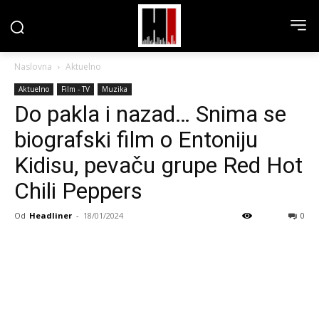
Naslovna
Aktuelno
Aktuelno
Film - TV
Muzika
Do pakla i nazad… Snima se
biografski film o Entoniju
Kidisu, pevaču grupe Red Hot
Chili Peppers
Od
Headliner
-
18/01/2024
0