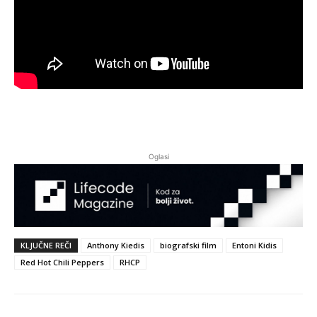
Oglasi
KLJUČNE REČI
Anthony Kiedis
biografski film
Entoni Kidis
Red Hot Chili Peppers
RHCP