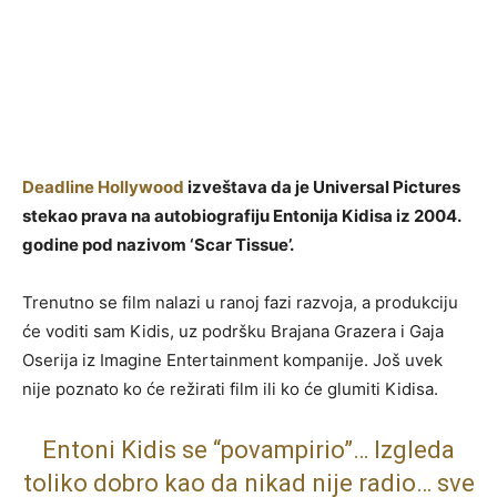
Deadline Hollywood
izveštava da je Universal Pictures
stekao prava na autobiografiju Entonija Kidisa iz 2004.
godine pod nazivom ‘Scar Tissue’.
Trenutno se film nalazi u ranoj fazi razvoja, a produkciju
će voditi sam Kidis, uz podršku Brajana Grazera i Gaja
Oserija iz Imagine Entertainment kompanije. Još uvek
nije poznato ko će režirati film ili ko će glumiti Kidisa.
Entoni Kidis se “povampirio”… Izgleda
toliko dobro kao da nikad nije radio… sve