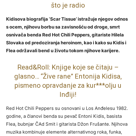
što je radio
Kidisova biografija ‘Scar Tissue’ istražuje njegov odnos
s ocem, njihovu borbu sa zavisnošću od droge, smrt
osnivača benda Red Hot Chili Peppers, gitariste Hilela
Slovaka od predoziranja heroinom, kao i kako su Kidis i
Flea održavali bend u životu tokom njihove karijere.
Read&Roll: Knjige koje se čitaju –
glasno… “Žive rane” Entonija Kidisa,
pismeno opravdanje za kur***olju u
Inđiji!
Red Hot Chili Peppers su osnovani u Los Anđelesu 1982.
godine, a članovi benda su pevač Entoni Kidis, basista
Flea, bubnjar ČAd Smit i gitarista Džon Frušante. Njihova
muzika kombinuje elemente alternativnog roka, funka,