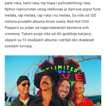
pank roka, hard roka, hip hopa i psihodeličnog roka.
Njihov raznovrstan uticaj oblikovao je žanrove poput funk
metala, rap metala, rap roka i nu metala. Sa više od 120
miliona prodatih albuma širom sveta, Red Hot Chili
Peppers su jedan od najprodavanijih bendova svih
vremena. Tokom svoje više od 40-godišnje karijere,
objavili su 13 studijskih albuma i održali oko dvadeset
svetskih turneja.