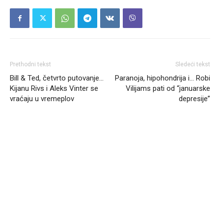
Prethodni tekst
Sledeći tekst
Bill & Ted, četvrto putovanje…
Paranoja, hipohondrija i… Robi
Kijanu Rivs i Aleks Vinter se
Vilijams pati od “januarske
vraćaju u vremeplov
depresije”
Headliner