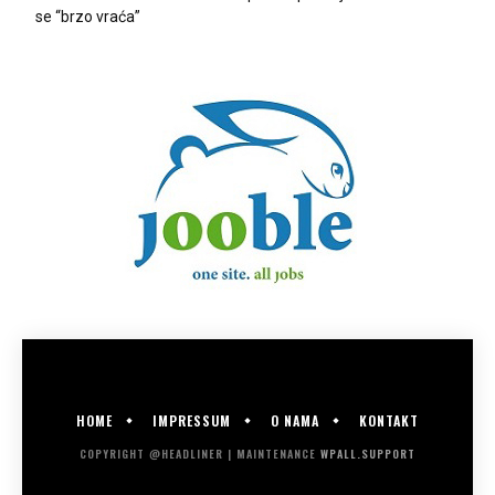
se “brzo vraća”
HOME
IMPRESSUM
O NAMA
KONTAKT
COPYRIGHT @HEADLINER | MAINTENANCE
WPALL.SUPPORT