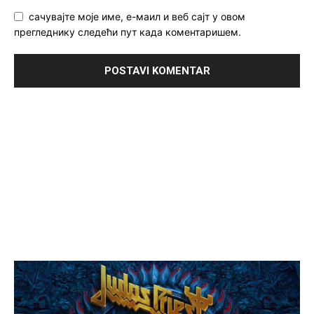
сачувајте моје име, е-маил и веб сајт у овом
прегледнику следећи пут када коментаришем.