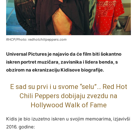
RHCP/Photo: redhotchilipeppers.com
Universal Pictures je najavio da će film biti šokantno
iskren portret muzičara, zavisnika i lidera benda, s
obzirom na ekranizaciju Kidisove biografije.
E sad su prvi i u svome “selu”… Red Hot
Chili Peppers dobijaju zvezdu na
Hollywood Walk of Fame
Kidis je bio izuzetno iskren u svojim memoarima, izjavivši
2016. godine: