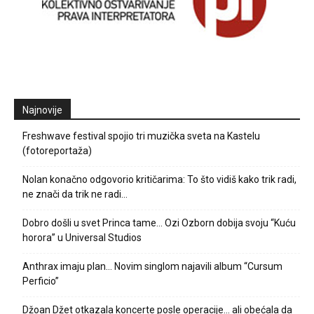
Najnovije
Freshwave festival spojio tri muzička sveta na Kastelu
(fotoreportaža)
Nolan konačno odgovorio kritičarima: To što vidiš kako trik radi,
ne znači da trik ne radi…
Dobro došli u svet Princa tame… Ozi Ozborn dobija svoju “Kuću
horora” u Universal Studios
Anthrax imaju plan… Novim singlom najavili album “Cursum
Perficio”
Džoan Džet otkazala koncerte posle operacije… ali obećala da