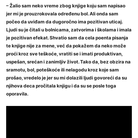
– Žalio sam neko vreme zbog knjige koju sam napisao
jer mi je prouzrokovala određenu bol. Ali onda sam
počeo da uviđam da dugoročno ima pozitivan uticaj.
Ljudi su je čitali u bolnicama, zatvorima i školama i imala
je pozitivan efekat. Shvatio sam da cela poenta pisanja
te knjige nije za mene, već da pokažem da neko može
proći kroz sve teškoće, vratiti se i imati produktivan,
uspešan, srećan i zanimljiv život. Tako da, bez obzira na
sramotu, bol, poteškoće ili nelagodu kroz koje sam
prošao, vredelo je jer su mi dolazili ljudi govoreći da su
njihova deca pročitala knjigu i da su se posle toga
oporavila.