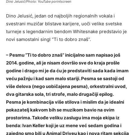
Dino Jelusić/Photo: YouTube porintscreen
Dino Jelusić, jedan od najboljih regionalnih vokala i
svestrani muzičar blistave karijere, uoči velike svetske
turneje s legendarnim bendom Whitesnake predstavio je
novi samostalni singl “Ti to dobro znaš”.
– Pesmu “Ti to dobro znaš” inicijalno sam napisao još
2014. godine, ali je nisam dovršio sve do kraja prošle
godine i drago mi je da ću je predstaviti sada kada imam
veću pažnju i kad sam malo stariji. Pesma se sastoji od
više delova (nego uobičajena pesma), orkestralni uvod,
dva gitarska sola, tri strofe, malo drugačiji epilog.
Pesma je kombinacija više stilova i mislim da je idealni
pokazatelj kakvom bih se muzikom bavio na ovim
prostorima. Takođe veliku zaslugu ima moja ekipa iz
benda: Ivan Keller koji je uz mene već sedam godina i
zajedno smo bili u Animal Driveu kao i nova ritam sekcija