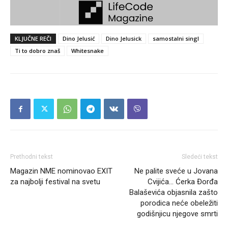
KLJUČNE REČI
Dino Jelusić
Dino Jelusick
samostalni singl
Ti to dobro znaš
Whitesnake
Prethodni tekst
Sledeći tekst
Magazin NME nominovao EXIT
Ne palite sveće u Jovana
za najbolji festival na svetu
Cvijića… Ćerka Đorđa
Balaševića objasnila zašto
porodica neće obeležiti
godišnjicu njegove smrti