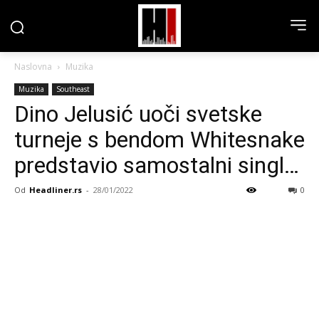
Naslovna
Muzika
Muzika
Southeast
Dino Jelusić uoči svetske
turneje s bendom Whitesnake
predstavio samostalni singl…
Od
Headliner.rs
-
28/01/2022
0