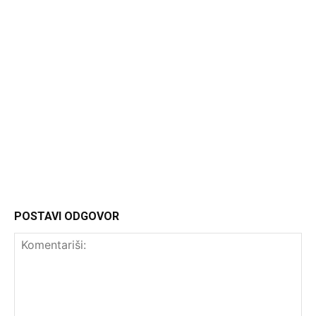
Headliner.rs
http://Headliner.rs
POSTAVI ODGOVOR