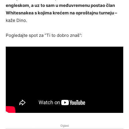
engleskom, a uz to sam u međuvremenu postao član
Whitesnakea s kojima krećem na oproštajnu turneju –
kaže Dino.
Pogledajte spot za “Ti to dobro znaš”:
Oglasi