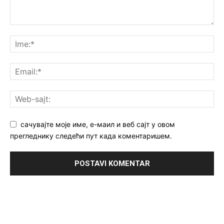
сачувајте моје име, е-маил и веб сајт у овом
прегледнику следећи пут када коментаришем.