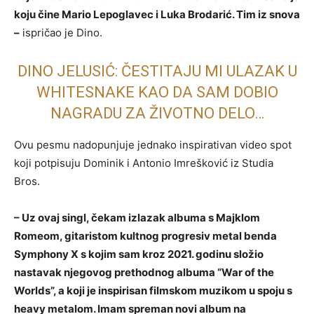
koju čine Mario Lepoglavec i Luka Brodarić. Tim iz snova
–
ispričao je Dino.
DINO JELUSIĆ: ČESTITAJU MI ULAZAK U
WHITESNAKE KAO DA SAM DOBIO
NAGRADU ZA ŽIVOTNO DELO…
Ovu pesmu nadopunjuje jednako inspirativan video spot
koji potpisuju Dominik i Antonio Imrešković iz Studia
Bros.
– Uz ovaj singl, čekam izlazak albuma s Majklom
Romeom, gitaristom kultnog progresiv metal benda
Symphony X s kojim sam kroz 2021. godinu složio
nastavak njegovog prethodnog albuma “War of the
Worlds”, a koji je inspirisan filmskom muzikom u spoju s
heavy metalom. Imam spreman novi album na