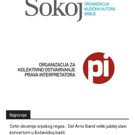
Najnovije
Četiri decenije srpskog regea… Del Arno Band veliki jubilej slavi
koncertom u Botaničkoj bašti