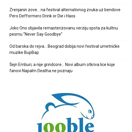
Zrenjanin zove… na festival alternativnog zvuka uz bendove
Pero Defformero Drink or Die i Haos
Joko Ono objavila remasterizovanu verziju spota za kultnu
pesmu “Never Say Goodbye”
Od baroka do rejva… Beograd dobija novi festival umetničke
muzike BupBap
Šejn Emburi, a nije grindcore… Novi album otkriva lice koje
fanovi Napalm Deatha ne poznaju