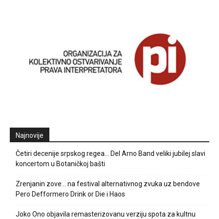
Najnovije
Četiri decenije srpskog regea… Del Arno Band veliki jubilej slavi
koncertom u Botaničkoj bašti
Zrenjanin zove… na festival alternativnog zvuka uz bendove
Pero Defformero Drink or Die i Haos
Joko Ono objavila remasterizovanu verziju spota za kultnu