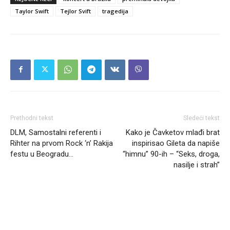
Taylor Swift
Tejlor Svift
tragedija
Prethodni tekst
Sledeći tekst
DLM, Samostalni referenti i
Kako je Čavketov mlađi brat
Rihter na prvom Rock ‘n’ Rakija
inspirisao Gileta da napiše
festu u Beogradu…
“himnu” 90-ih – “Seks, droga,
nasilje i strah”