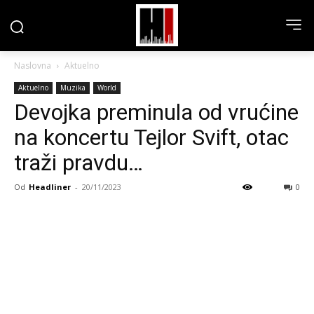
Naslovna
Aktuelno
Aktuelno
Muzika
World
Devojka preminula od vrućine
na koncertu Tejlor Svift, otac
traži pravdu…
Od
Headliner
-
20/11/2023
0