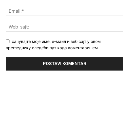
сачувајте моје име, е-маил и веб сајт у овом
прегледнику следећи пут када коментаришем.