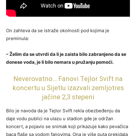
On zahteva da se istraže okolnosti pod kojima je
preminula:
– Želim da se utvrdi da li je zaista bilo zabranjeno da se
donese voda, je li bilo nemara u pružanju pomoći.
Neverovatno… Fanovi Tejlor Svift na
koncertu u Sijetlu izazvali zemljotres
jačine 2,3 stepeni
Bilo je navoda da je Tejlor Svift rekla obezbeđenju da
daje vodu publici na ulazu u stadion gde je održan
koncert, a pojavio se snimak koji prikazuje kako pevačica
baca flaše sa vodom fanovima. Ona je više puta prekidala