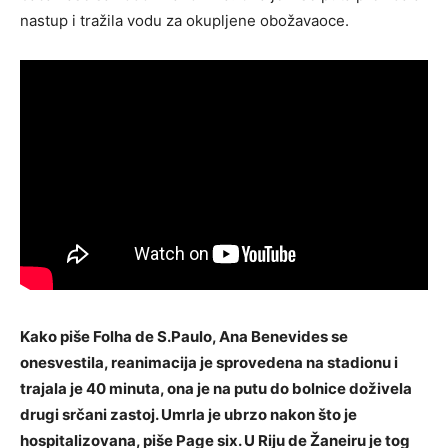
nastup i tražila vodu za okupljene obožavaoce.
Kako piše Folha de S.Paulo, Ana Benevides se
onesvestila, reanimacija je sprovedena na stadionu i
trajala je 40 minuta, ona je na putu do bolnice doživela
drugi srčani zastoj. Umrla je ubrzo nakon što je
hospitalizovana, piše Page six. U Riju de Žaneiru je tog