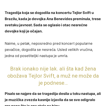
Tragedija koja se dogodila na koncertu Tejlor Svift u
Brazilu, kada je devojka Ana Benevides preminula, trese
svetsku javnost. Sada se oglasio i otac nesrećne
devojke koji je očajan.
Naime, u petak, neposredno pred koncert popularne
pevačice, dogodila se nesreća. Usled velikih vrućina,
jedna od posetiteljki nastupa je umrla.
Brak ionako nije lak. ali šta kad žena
obožava Tejlor Svift, a muž ne može da
je podnese…
Pisalo se najpre da se tragedija desila u toku nastupa, ali
je muzička zvezda kasnije izjavila da se sve odigralo
pre nego što je ona stala na binu.