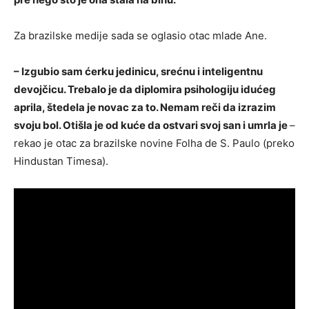
Za brazilske medije sada se oglasio otac mlade Ane.
– Izgubio sam ćerku jedinicu, srećnu i inteligentnu
devojčicu. Trebalo je da diplomira psihologiju idućeg
aprila, štedela je novac za to. Nemam reči da izrazim
svoju bol. Otišla je od kuće da ostvari svoj san i umrla je
–
rekao je otac za brazilske novine Folha de S. Paulo (preko
Hindustan Timesa).