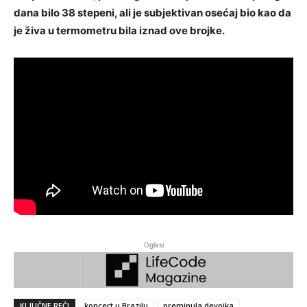
dana bilo 38 stepeni, ali je subjektivan osećaj bio kao da
je živa u termometru bila iznad ove brojke.
Oglasi
KLJUČNE REČI
koncert u Brazilu
preminula devojka