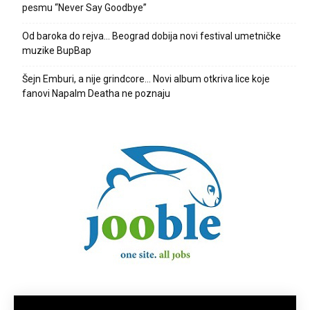
pesmu “Never Say Goodbye”
Od baroka do rejva… Beograd dobija novi festival umetničke
muzike BupBap
Šejn Emburi, a nije grindcore… Novi album otkriva lice koje
fanovi Napalm Deatha ne poznaju