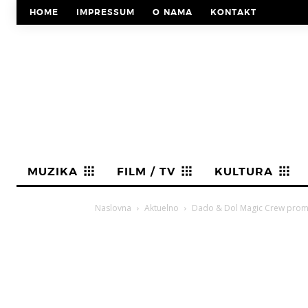
HOME
IMPRESSUM
O NAMA
KONTAKT
MUZIKA
FILM / TV
KULTURA
Naslovna
Aktuelno
Dado & Dol Magic Crew promovi