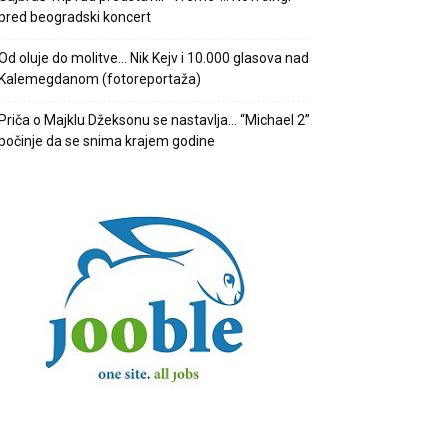
pred beogradski koncert
Od oluje do molitve… Nik Kejv i 10.000 glasova nad
Kalemegdanom (fotoreportaža)
Priča o Majklu Džeksonu se nastavlja… “Michael 2”
počinje da se snima krajem godine