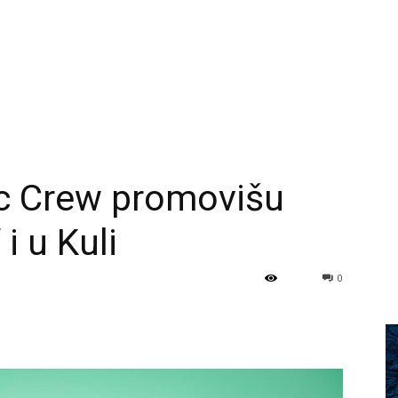
c Crew promovišu
 i u Kuli
0