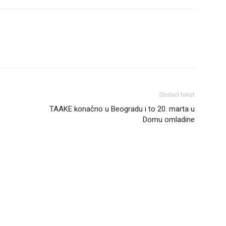
Sledeći tekst
TAAKE konačno u Beogradu i to 20. marta u
Domu omladine