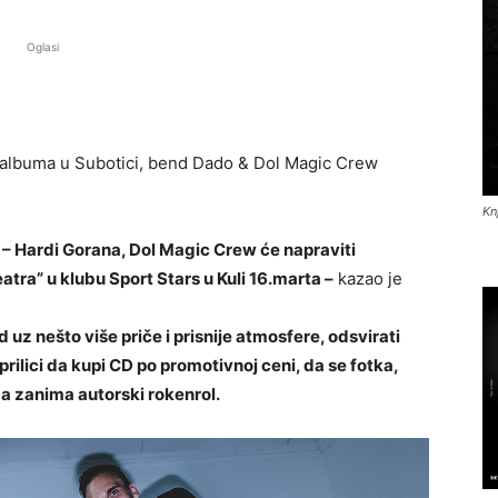
Oglasi
albuma u Subotici, bend Dado & Dol Magic Crew
Kn
e – Hardi Gorana, Dol Magic Crew će napraviti
tra” u klubu Sport Stars u Kuli 16.marta –
kazao je
 uz nešto više priče i prisnije atmosfere, odsvirati
prilici da kupi CD po promotivnoj ceni, da se fotka,
 zanima autorski rokenrol.