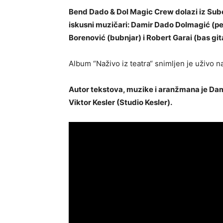
Bend Dado & Dol Magic Crew dolazi iz Subot
iskusni muzičari: Damir Dado Dolmagić (peva
Borenović (bubnjar) i Robert Garai (bas gita
Album “Naživo iz teatra“ snimljen je uživo n
Autor tekstova, muzike i aranžmana je Dam
Viktor Kesler (Studio Kesler).