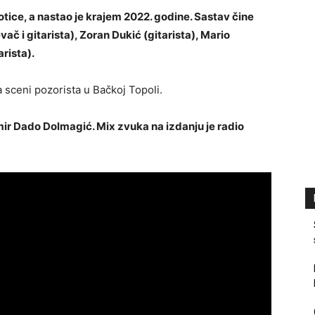
ice, a nastao je krajem 2022. godine. Sastav čine
č i gitarista), Zoran Dukić (gitarista), Mario
rista).
a sceni pozorista u Bačkoj Topoli.
ir Dado Dolmagić. Mix zvuka na izdanju je radio