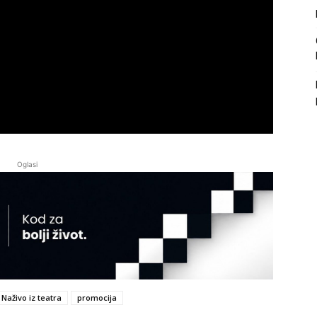
Oglasi
Naživo iz teatra
promocija