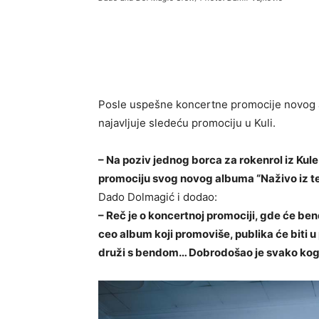
Posle uspešne koncertne promocije novog 
najavljuje sledeću promociju u Kuli.
– Na poziv jednog borca za rokenrol iz Kul
promociju svog novog albuma “Naživo iz tea
Dado Dolmagić i dodao:
– Reč je o koncertnoj promociji, gde će bend
ceo album koji promoviše, publika će biti u 
druži s bendom… Dobrodošao je svako koga