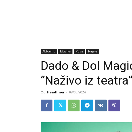
Aktuelno
Muzika
Pulse
Najave
Dado & Dol Magi
“Naživo iz teatra“
Od
Headliner
-
08/03/2024