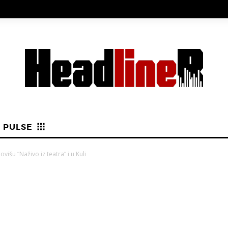
PULSE
šu “Naživo iz teatra“ i u Kuli