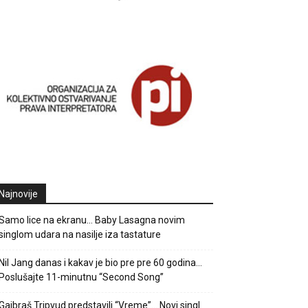
Najnovije
Samo lice na ekranu… Baby Lasagna novim
singlom udara na nasilje iza tastature
Nil Jang danas i kakav je bio pre pre 60 godina…
Poslušajte 11-minutnu “Second Song”
Gajbraš Tripvud predstavili “Vreme”… Novi singl